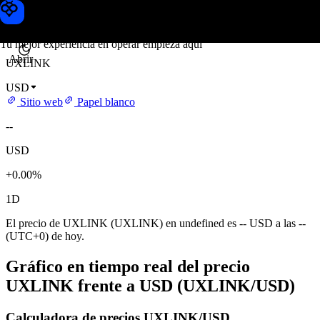
Precio de UXLINK
Toobit
Tu mejor experiencia en operar empieza aquí
Abrir
UXLINK
USD
Sitio web
Papel blanco
--
USD
+0.00%
1D
El precio de UXLINK (UXLINK) en undefined es -- USD a las --
(UTC+0) de hoy.
Gráfico en tiempo real del precio
UXLINK frente a USD (UXLINK/USD)
Calculadora de precios UXLINK/USD