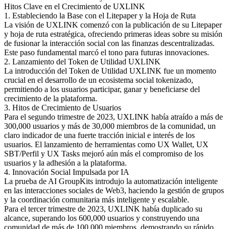
Hitos Clave en el Crecimiento de UXLINK
1. Estableciendo la Base con el Litepaper y la Hoja de Ruta
La visión de UXLINK comenzó con la publicación de su Litepaper
y hoja de ruta estratégica, ofreciendo primeras ideas sobre su misión
de fusionar la interacción social con las finanzas descentralizadas.
Este paso fundamental marcó el tono para futuras innovaciones.
2. Lanzamiento del Token de Utilidad UXLINK
La introducción del Token de Utilidad UXLINK fue un momento
crucial en el desarrollo de un ecosistema social tokenizado,
permitiendo a los usuarios participar, ganar y beneficiarse del
crecimiento de la plataforma.
3. Hitos de Crecimiento de Usuarios
Para el segundo trimestre de 2023, UXLINK había atraído a más de
300,000 usuarios y más de 30,000 miembros de la comunidad, un
claro indicador de una fuerte tracción inicial e interés de los
usuarios. El lanzamiento de herramientas como UX Wallet, UX
SBT/Perfil y UX Tasks mejoró aún más el compromiso de los
usuarios y la adhesión a la plataforma.
4. Innovación Social Impulsada por IA
La prueba de AI GroupKits introdujo la automatización inteligente
en las interacciones sociales de Web3, haciendo la gestión de grupos
y la coordinación comunitaria más inteligente y escalable.
Para el tercer trimestre de 2023, UXLINK había duplicado su
alcance, superando los 600,000 usuarios y construyendo una
comunidad de más de 100,000 miembros, demostrando su rápido