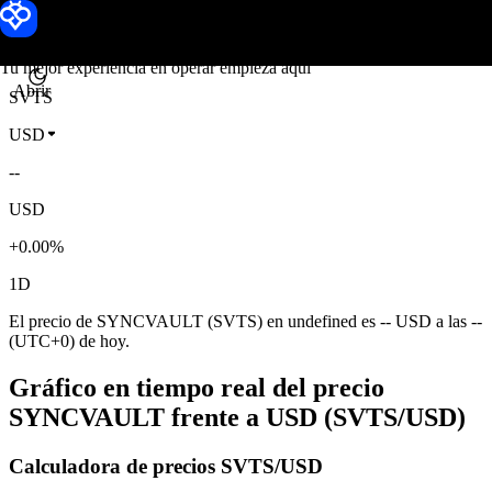
Precio de SYNCVAULT
Toobit
Tu mejor experiencia en operar empieza aquí
Abrir
SVTS
USD
--
USD
+0.00%
1D
El precio de SYNCVAULT (SVTS) en undefined es -- USD a las --
(UTC+0) de hoy.
Gráfico en tiempo real del precio
SYNCVAULT frente a USD (SVTS/USD)
Calculadora de precios SVTS/USD