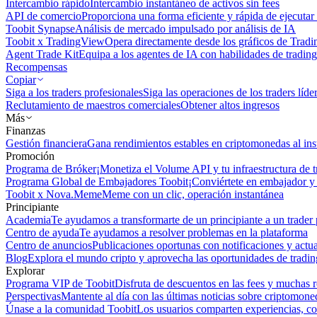
Intercambio rápido
Intercambio instantáneo de activos sin fees
API de comercio
Proporciona una forma eficiente y rápida de ejecutar 
Toobit Synapse
Análisis de mercado impulsado por análisis de IA
Toobit x TradingView
Opera directamente desde los gráficos de Trad
Agent Trade Kit
Equipa a los agentes de IA con habilidades de trading
Recompensas
Copiar
Siga a los traders profesionales
Siga las operaciones de los traders líd
Reclutamiento de maestros comerciales
Obtener altos ingresos
Más
Finanzas
Gestión financiera
Gana rendimientos estables en criptomonedas al ins
Promoción
Programa de Bróker
¡Monetiza el Volume API y tu infraestructura de t
Programa Global de Embajadores Toobit
¡Conviértete en embajador y 
Toobit x Nova.Meme
Meme con un clic, operación instantánea
Principiante
Academia
Te ayudamos a transformarte de un principiante a un trader 
Centro de ayuda
Te ayudamos a resolver problemas en la plataforma
Centro de anuncios
Publicaciones oportunas con notificaciones y actua
Blog
Explora el mundo cripto y aprovecha las oportunidades de tradin
Explorar
Programa VIP de Toobit
Disfruta de descuentos en las fees y muchas 
Perspectivas
Mantente al día con las últimas noticias sobre criptomone
Únase a la comunidad Toobit
Los usuarios comparten experiencias, c