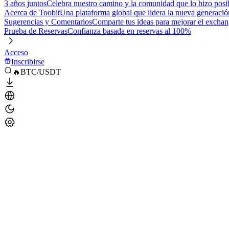
3 años juntos
Celebra nuestro camino y la comunidad que lo hizo posi
Acerca de Toobit
Una plataforma global que lidera la nueva generació
Sugerencias y Comentarios
Comparte tus ideas para mejorar el excha
Prueba de Reservas
Confianza basada en reservas al 100%
Acceso
Inscribirse
🔥BTC/USDT