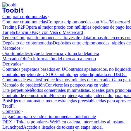
Comprar criptomonedas
Comprar criptomonedas
Comprar criptomonedas con Visa/Mastercard
Trading P2P
Opera al mejor precio con múltiples opciones de pago loc
Tarjeta bancaria
Paga con Visa o Mastercard
Tercero
Compra criptomonedas a través de plataformas de terceros co
Depósito de criptomonedas
Depósitos entre criptomonedas, rápidos de 
Mercados
Oportunidades
Sigue la tendencia y toma la delantera
Mercados
Obtén información del mercado a tiempo
Derivados
Contratos perpetuos basados ​​en U
Contratos apalancados, no liquida
Contrato perpetuo de USDC
Contrato perpetuo liquidado en USDC
Contratos de eventos
Predice los movimientos del mercado. Gana ganan
Mercado de predicción
Convierte las perspectivas en valor
Lite perpetuo
Métodos comerciales minimalistas, ideales para principia
Contrato de demostración
No se requiere garantía, adecuado para pract
Bots
Ejecute automáticamente estrategias preestablecidas para aprovec
TradFi
Comercio
Lugar
Compra o vende criptomonedas rápidamente
DEX +
Tokens populares Web3 en cadena, intercambios al instante
Launchpad
Accede a listados de tokens en etapa inicial