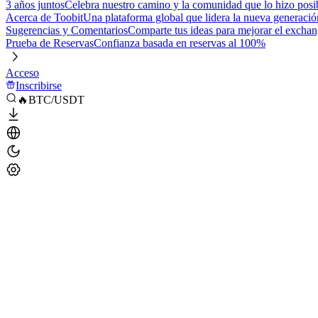
3 años juntos
Celebra nuestro camino y la comunidad que lo hizo posi
Acerca de Toobit
Una plataforma global que lidera la nueva generació
Sugerencias y Comentarios
Comparte tus ideas para mejorar el excha
Prueba de Reservas
Confianza basada en reservas al 100%
Acceso
Inscribirse
🔥BTC/USDT