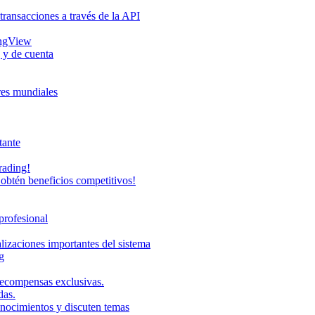
transacciones a través de la API
ingView
 y de cuenta
eres mundiales
tante
rading!
obtén beneficios competitivos!
profesional
lizaciones importantes del sistema
g
recompensas exclusivas.
das.
onocimientos y discuten temas