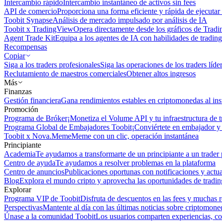
Intercambio rápido
Intercambio instantáneo de activos sin fees
API de comercio
Proporciona una forma eficiente y rápida de ejecutar 
Toobit Synapse
Análisis de mercado impulsado por análisis de IA
Toobit x TradingView
Opera directamente desde los gráficos de Trad
Agent Trade Kit
Equipa a los agentes de IA con habilidades de trading
Recompensas
Copiar
Siga a los traders profesionales
Siga las operaciones de los traders líd
Reclutamiento de maestros comerciales
Obtener altos ingresos
Más
Finanzas
Gestión financiera
Gana rendimientos estables en criptomonedas al ins
Promoción
Programa de Bróker
¡Monetiza el Volume API y tu infraestructura de t
Programa Global de Embajadores Toobit
¡Conviértete en embajador y 
Toobit x Nova.Meme
Meme con un clic, operación instantánea
Principiante
Academia
Te ayudamos a transformarte de un principiante a un trader 
Centro de ayuda
Te ayudamos a resolver problemas en la plataforma
Centro de anuncios
Publicaciones oportunas con notificaciones y actua
Blog
Explora el mundo cripto y aprovecha las oportunidades de tradin
Explorar
Programa VIP de Toobit
Disfruta de descuentos en las fees y muchas 
Perspectivas
Mantente al día con las últimas noticias sobre criptomone
Únase a la comunidad Toobit
Los usuarios comparten experiencias, c