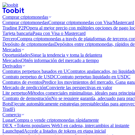
Comprar criptomonedas
Comprar criptomonedas
Comprar criptomonedas con Visa/Mastercard
Trading P2P
Opera al mejor precio con múltiples opciones de pago loc
Tarjeta bancaria
Paga con Visa o Mastercard
Tercero
Compra criptomonedas a través de plataformas de terceros co
Depósito de criptomonedas
Depósitos entre criptomonedas, rápidos de 
Mercados
Oportunidades
Sigue la tendencia y toma la delantera
Mercados
Obtén información del mercado a tiempo
Derivados
Contratos perpetuos basados ​​en U
Contratos apalancados, no liquida
Contrato perpetuo de USDC
Contrato perpetuo liquidado en USDC
Contratos de eventos
Predice los movimientos del mercado. Gana ganan
Mercado de predicción
Convierte las perspectivas en valor
Lite perpetuo
Métodos comerciales minimalistas, ideales para principia
Contrato de demostración
No se requiere garantía, adecuado para pract
Bots
Ejecute automáticamente estrategias preestablecidas para aprovec
TradFi
Comercio
Lugar
Compra o vende criptomonedas rápidamente
DEX +
Tokens populares Web3 en cadena, intercambios al instante
Launchpad
Accede a listados de tokens en etapa inicial