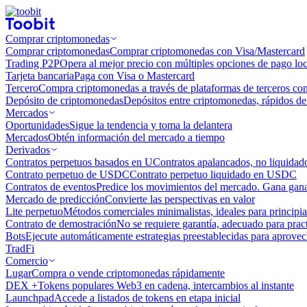
Comprar criptomonedas
Comprar criptomonedas
Comprar criptomonedas con Visa/Mastercard
Trading P2P
Opera al mejor precio con múltiples opciones de pago loc
Tarjeta bancaria
Paga con Visa o Mastercard
Tercero
Compra criptomonedas a través de plataformas de terceros co
Depósito de criptomonedas
Depósitos entre criptomonedas, rápidos de 
Mercados
Oportunidades
Sigue la tendencia y toma la delantera
Mercados
Obtén información del mercado a tiempo
Derivados
Contratos perpetuos basados ​​en U
Contratos apalancados, no liquida
Contrato perpetuo de USDC
Contrato perpetuo liquidado en USDC
Contratos de eventos
Predice los movimientos del mercado. Gana ganan
Mercado de predicción
Convierte las perspectivas en valor
Lite perpetuo
Métodos comerciales minimalistas, ideales para principia
Contrato de demostración
No se requiere garantía, adecuado para pract
Bots
Ejecute automáticamente estrategias preestablecidas para aprovec
TradFi
Comercio
Lugar
Compra o vende criptomonedas rápidamente
DEX +
Tokens populares Web3 en cadena, intercambios al instante
Launchpad
Accede a listados de tokens en etapa inicial