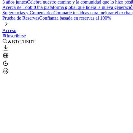
3 años juntos
Celebra nuestro camino y la comunidad que lo hizo posi
Acerca de Toobit
Una plataforma global que lidera la nueva generació
Sugerencias y Comentarios
Comparte tus ideas para mejorar el excha
Prueba de Reservas
Confianza basada en reservas al 100%
Acceso
Inscribirse
🔥BTC/USDT