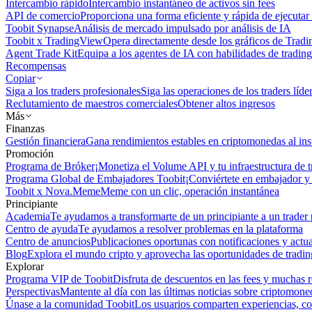
Intercambio rápido
Intercambio instantáneo de activos sin fees
API de comercio
Proporciona una forma eficiente y rápida de ejecutar 
Toobit Synapse
Análisis de mercado impulsado por análisis de IA
Toobit x TradingView
Opera directamente desde los gráficos de Trad
Agent Trade Kit
Equipa a los agentes de IA con habilidades de trading
Recompensas
Copiar
Siga a los traders profesionales
Siga las operaciones de los traders líd
Reclutamiento de maestros comerciales
Obtener altos ingresos
Más
Finanzas
Gestión financiera
Gana rendimientos estables en criptomonedas al ins
Promoción
Programa de Bróker
¡Monetiza el Volume API y tu infraestructura de t
Programa Global de Embajadores Toobit
¡Conviértete en embajador y 
Toobit x Nova.Meme
Meme con un clic, operación instantánea
Principiante
Academia
Te ayudamos a transformarte de un principiante a un trader 
Centro de ayuda
Te ayudamos a resolver problemas en la plataforma
Centro de anuncios
Publicaciones oportunas con notificaciones y actua
Blog
Explora el mundo cripto y aprovecha las oportunidades de tradin
Explorar
Programa VIP de Toobit
Disfruta de descuentos en las fees y muchas 
Perspectivas
Mantente al día con las últimas noticias sobre criptomone
Únase a la comunidad Toobit
Los usuarios comparten experiencias, c