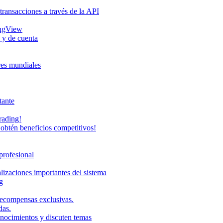
transacciones a través de la API
ingView
 y de cuenta
eres mundiales
tante
rading!
obtén beneficios competitivos!
profesional
lizaciones importantes del sistema
g
recompensas exclusivas.
das.
onocimientos y discuten temas