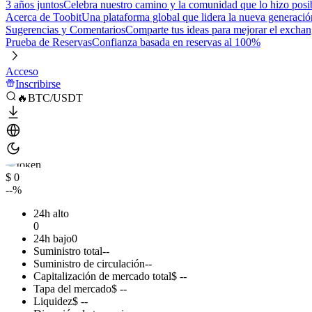
3 años juntos
Celebra nuestro camino y la comunidad que lo hizo posi
Acerca de Toobit
Una plataforma global que lidera la nueva generació
Sugerencias y Comentarios
Comparte tus ideas para mejorar el excha
Prueba de Reservas
Confianza basada en reservas al 100%
Acceso
Inscribirse
🔥BTC/USDT
$ 0
--%
24h alto
0
24h bajo
0
Suministro total
--
Suministro de circulación
--
Capitalización de mercado total
$ --
Tapa del mercado
$ --
Liquidez
$ --