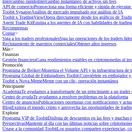
Intercambio rápido
Intercambio instantáneo de activos sin fees
API de comercio
Proporciona una forma eficiente y rápida de ejecutar 
Toobit Synapse
Análisis de mercado impulsado por análisis de IA
Toobit x TradingView
Opera directamente desde los gráficos de Trad
Agent Trade Kit
Equipa a los agentes de IA con habilidades de trading
Recompensas
Copiar
Siga a los traders profesionales
Siga las operaciones de los traders líd
Reclutamiento de maestros comerciales
Obtener altos ingresos
Más
Finanzas
Gestión financiera
Gana rendimientos estables en criptomonedas al ins
Promoción
Programa de Bróker
¡Monetiza el Volume API y tu infraestructura de t
Programa Global de Embajadores Toobit
¡Conviértete en embajador y 
Toobit x Nova.Meme
Meme con un clic, operación instantánea
Principiante
Academia
Te ayudamos a transformarte de un principiante a un trader 
Centro de ayuda
Te ayudamos a resolver problemas en la plataforma
Centro de anuncios
Publicaciones oportunas con notificaciones y actua
Blog
Explora el mundo cripto y aprovecha las oportunidades de tradin
Explorar
Programa VIP de Toobit
Disfruta de descuentos en las fees y muchas 
Perspectivas
Mantente al día con las últimas noticias sobre criptomone
Únase a la comunidad Toobit
Los usuarios comparten experiencias, c