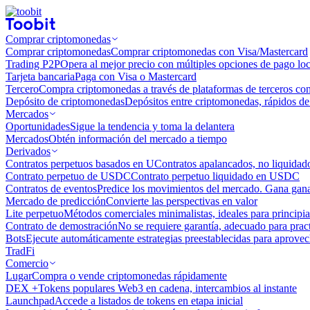
Comprar criptomonedas
Comprar criptomonedas
Comprar criptomonedas con Visa/Mastercard
Trading P2P
Opera al mejor precio con múltiples opciones de pago loc
Tarjeta bancaria
Paga con Visa o Mastercard
Tercero
Compra criptomonedas a través de plataformas de terceros co
Depósito de criptomonedas
Depósitos entre criptomonedas, rápidos de 
Mercados
Oportunidades
Sigue la tendencia y toma la delantera
Mercados
Obtén información del mercado a tiempo
Derivados
Contratos perpetuos basados ​​en U
Contratos apalancados, no liquida
Contrato perpetuo de USDC
Contrato perpetuo liquidado en USDC
Contratos de eventos
Predice los movimientos del mercado. Gana ganan
Mercado de predicción
Convierte las perspectivas en valor
Lite perpetuo
Métodos comerciales minimalistas, ideales para principia
Contrato de demostración
No se requiere garantía, adecuado para pract
Bots
Ejecute automáticamente estrategias preestablecidas para aprovec
TradFi
Comercio
Lugar
Compra o vende criptomonedas rápidamente
DEX +
Tokens populares Web3 en cadena, intercambios al instante
Launchpad
Accede a listados de tokens en etapa inicial