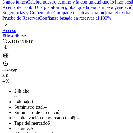
3 años juntos
Celebra nuestro camino y la comunidad que lo hizo posi
Acerca de Toobit
Una plataforma global que lidera la nueva generació
Sugerencias y Comentarios
Comparte tus ideas para mejorar el excha
Prueba de Reservas
Confianza basada en reservas al 100%
Acceso
Inscribirse
🔥BTC/USDT
$ 0
--%
24h alto
0
24h bajo
0
Suministro total
--
Suministro de circulación
--
Capitalización de mercado total
$ --
Tapa del mercado
$ --
Liquidez
$ --