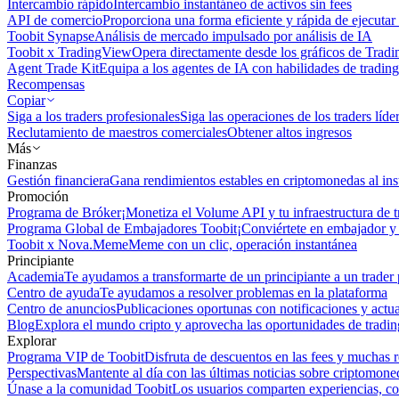
Intercambio rápido
Intercambio instantáneo de activos sin fees
API de comercio
Proporciona una forma eficiente y rápida de ejecutar 
Toobit Synapse
Análisis de mercado impulsado por análisis de IA
Toobit x TradingView
Opera directamente desde los gráficos de Trad
Agent Trade Kit
Equipa a los agentes de IA con habilidades de trading
Recompensas
Copiar
Siga a los traders profesionales
Siga las operaciones de los traders líd
Reclutamiento de maestros comerciales
Obtener altos ingresos
Más
Finanzas
Gestión financiera
Gana rendimientos estables en criptomonedas al ins
Promoción
Programa de Bróker
¡Monetiza el Volume API y tu infraestructura de t
Programa Global de Embajadores Toobit
¡Conviértete en embajador y 
Toobit x Nova.Meme
Meme con un clic, operación instantánea
Principiante
Academia
Te ayudamos a transformarte de un principiante a un trader 
Centro de ayuda
Te ayudamos a resolver problemas en la plataforma
Centro de anuncios
Publicaciones oportunas con notificaciones y actua
Blog
Explora el mundo cripto y aprovecha las oportunidades de tradin
Explorar
Programa VIP de Toobit
Disfruta de descuentos en las fees y muchas 
Perspectivas
Mantente al día con las últimas noticias sobre criptomone
Únase a la comunidad Toobit
Los usuarios comparten experiencias, c