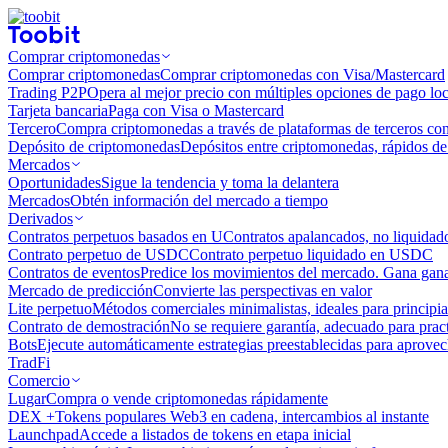
Comprar criptomonedas
Comprar criptomonedas
Comprar criptomonedas con Visa/Mastercard
Trading P2P
Opera al mejor precio con múltiples opciones de pago loc
Tarjeta bancaria
Paga con Visa o Mastercard
Tercero
Compra criptomonedas a través de plataformas de terceros co
Depósito de criptomonedas
Depósitos entre criptomonedas, rápidos de 
Mercados
Oportunidades
Sigue la tendencia y toma la delantera
Mercados
Obtén información del mercado a tiempo
Derivados
Contratos perpetuos basados ​​en U
Contratos apalancados, no liquida
Contrato perpetuo de USDC
Contrato perpetuo liquidado en USDC
Contratos de eventos
Predice los movimientos del mercado. Gana ganan
Mercado de predicción
Convierte las perspectivas en valor
Lite perpetuo
Métodos comerciales minimalistas, ideales para principia
Contrato de demostración
No se requiere garantía, adecuado para pract
Bots
Ejecute automáticamente estrategias preestablecidas para aprovec
TradFi
Comercio
Lugar
Compra o vende criptomonedas rápidamente
DEX +
Tokens populares Web3 en cadena, intercambios al instante
Launchpad
Accede a listados de tokens en etapa inicial