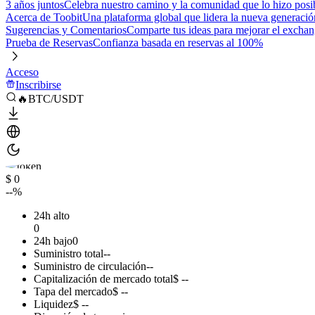
3 años juntos
Celebra nuestro camino y la comunidad que lo hizo posi
Acerca de Toobit
Una plataforma global que lidera la nueva generació
Sugerencias y Comentarios
Comparte tus ideas para mejorar el excha
Prueba de Reservas
Confianza basada en reservas al 100%
Acceso
Inscribirse
🔥BTC/USDT
$ 0
--%
24h alto
0
24h bajo
0
Suministro total
--
Suministro de circulación
--
Capitalización de mercado total
$ --
Tapa del mercado
$ --
Liquidez
$ --