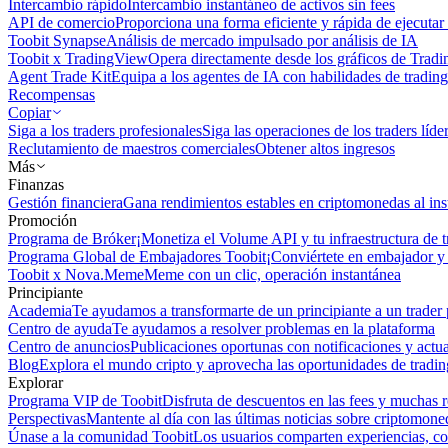
Intercambio rápido
Intercambio instantáneo de activos sin fees
API de comercio
Proporciona una forma eficiente y rápida de ejecutar 
Toobit Synapse
Análisis de mercado impulsado por análisis de IA
Toobit x TradingView
Opera directamente desde los gráficos de Trad
Agent Trade Kit
Equipa a los agentes de IA con habilidades de trading
Recompensas
Copiar
Siga a los traders profesionales
Siga las operaciones de los traders líd
Reclutamiento de maestros comerciales
Obtener altos ingresos
Más
Finanzas
Gestión financiera
Gana rendimientos estables en criptomonedas al ins
Promoción
Programa de Bróker
¡Monetiza el Volume API y tu infraestructura de t
Programa Global de Embajadores Toobit
¡Conviértete en embajador y 
Toobit x Nova.Meme
Meme con un clic, operación instantánea
Principiante
Academia
Te ayudamos a transformarte de un principiante a un trader 
Centro de ayuda
Te ayudamos a resolver problemas en la plataforma
Centro de anuncios
Publicaciones oportunas con notificaciones y actua
Blog
Explora el mundo cripto y aprovecha las oportunidades de tradin
Explorar
Programa VIP de Toobit
Disfruta de descuentos en las fees y muchas 
Perspectivas
Mantente al día con las últimas noticias sobre criptomone
Únase a la comunidad Toobit
Los usuarios comparten experiencias, c