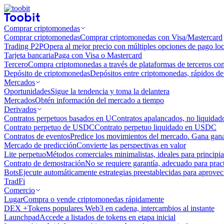
Comprar criptomonedas
Comprar criptomonedas
Comprar criptomonedas con Visa/Mastercard
Trading P2P
Opera al mejor precio con múltiples opciones de pago loc
Tarjeta bancaria
Paga con Visa o Mastercard
Tercero
Compra criptomonedas a través de plataformas de terceros co
Depósito de criptomonedas
Depósitos entre criptomonedas, rápidos de 
Mercados
Oportunidades
Sigue la tendencia y toma la delantera
Mercados
Obtén información del mercado a tiempo
Derivados
Contratos perpetuos basados ​​en U
Contratos apalancados, no liquida
Contrato perpetuo de USDC
Contrato perpetuo liquidado en USDC
Contratos de eventos
Predice los movimientos del mercado. Gana ganan
Mercado de predicción
Convierte las perspectivas en valor
Lite perpetuo
Métodos comerciales minimalistas, ideales para principia
Contrato de demostración
No se requiere garantía, adecuado para pract
Bots
Ejecute automáticamente estrategias preestablecidas para aprovec
TradFi
Comercio
Lugar
Compra o vende criptomonedas rápidamente
DEX +
Tokens populares Web3 en cadena, intercambios al instante
Launchpad
Accede a listados de tokens en etapa inicial