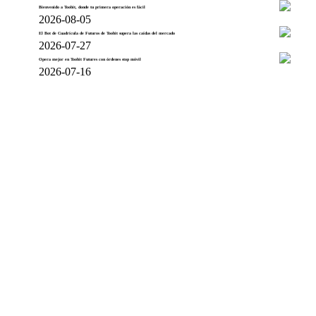
Bienvenido a Toobit, donde tu primera operación es fácil
2026-08-05
El Bot de Cuadrícula de Futuros de Toobit supera las caídas del mercado
2026-07-27
Opera mejor en Toobit Futures con órdenes stop móvil
2026-07-16