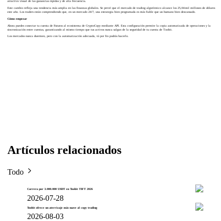
atractivo visual de las ganancias rápidas y de alta frecuencia.
Este cambio refleja una tendencia más amplia en las finanzas globales. Se prevé que el mercado de trading algorítmico alcance los 25,04 mil millones de dólares
este año. Los traders están comprendiendo que, en un mercado 24/7, una estrategia bien programada es más fiable que un humano bien descansado.
Cómo empezar
Ahora puedes conectar tu cuenta de Futuros al ecosistema de CryptoCopy mediante API. Esta configuración permite la copia automatizada de operaciones y la
sincronización entre cuentas, garantizando al mismo tiempo que tus activos nunca salgan de la seguridad de tu cuenta de Toobit.
Los mercados nunca duermen, pero con la automatización adecuada, tú por fin podrás hacerlo.
Artículos relacionados
Todo
Carrera por 3.000.000 USDT en Toobit TIFT 2026
2026-07-28
Toobit ofrece un aterrizaje más suave al copy trading
2026-08-03