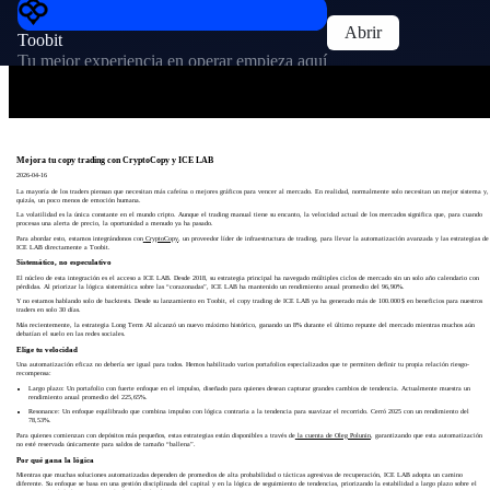
Abrir
Toobit
Tu mejor experiencia en operar empieza aquí
Mejora tu copy trading con CryptoCopy y ICE LAB
2026-04-16
La mayoría de los traders piensan que necesitan más cafeína o mejores gráficos para vencer al mercado. En realidad, normalmente solo necesitan un mejor sistema y,
quizás, un poco menos de emoción humana.
La volatilidad es la única constante en el mundo cripto. Aunque el trading manual tiene su encanto, la velocidad actual de los mercados significa que, para cuando
procesas una alerta de precio, la oportunidad a menudo ya ha pasado.
Para abordar esto, estamos integrándonos con
CryptoCopy
, un proveedor líder de infraestructura de trading, para llevar la automatización avanzada y las estrategias de
ICE LAB directamente a Toobit.
Sistemático, no especulativo
El núcleo de esta integración es el acceso a ICE LAB. Desde 2018, su estrategia principal ha navegado múltiples ciclos de mercado sin un solo año calendario con
pérdidas. Al priorizar la lógica sistemática sobre las “corazonadas”, ICE LAB ha mantenido un rendimiento anual promedio del 96,90%.
Y no estamos hablando solo de backtests. Desde su lanzamiento en Toobit, el copy trading de ICE LAB ya ha generado más de 100.000 $ en beneficios para nuestros
traders en solo 30 días.
Más recientemente, la estrategia Long Term AI alcanzó un nuevo máximo histórico, ganando un 8% durante el último repunte del mercado mientras muchos aún
debatían el suelo en las redes sociales.
Elige tu velocidad
Una automatización eficaz no debería ser igual para todos. Hemos habilitado varios portafolios especializados que te permiten definir tu propia relación riesgo-
recompensa:
Largo plazo: Un portafolio con fuerte enfoque en el impulso, diseñado para quienes desean capturar grandes cambios de tendencia. Actualmente muestra un
rendimiento anual promedio del 225,65%.
Resonance: Un enfoque equilibrado que combina impulso con lógica contraria a la tendencia para suavizar el recorrido. Cerró 2025 con un rendimiento del
78,53%.
Para quienes comienzan con depósitos más pequeños, estas estrategias están disponibles a través de
la cuenta de Oleg Polunin
, garantizando que esta automatización
no esté reservada únicamente para saldos de tamaño “ballena”.
Por qué gana la lógica
Mientras que muchas soluciones automatizadas dependen de promedios de alta probabilidad o tácticas agresivas de recuperación, ICE LAB adopta un camino
diferente. Su enfoque se basa en una gestión disciplinada del capital y en la lógica de seguimiento de tendencias, priorizando la estabilidad a largo plazo sobre el