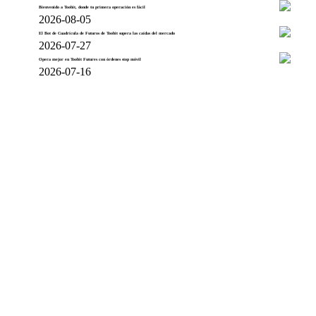
Bienvenido a Toobit, donde tu primera operación es fácil
2026-08-05
El Bot de Cuadrícula de Futuros de Toobit supera las caídas del mercado
2026-07-27
Opera mejor en Toobit Futures con órdenes stop móvil
2026-07-16