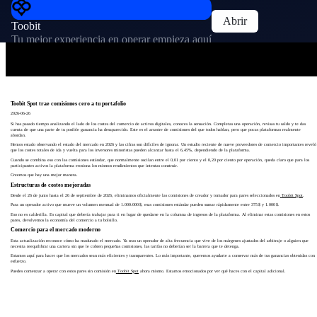
Abrir
Toobit
Tu mejor experiencia en operar empieza aquí
Toobit Spot trae comisiones cero a tu portafolio
2026-06-26
Si has pasado tiempo analizando el lado de los costes del comercio de activos digitales, conoces la sensación. Completas una operación, revisas tu saldo y te das
cuenta de que una parte de tu posible ganancia ha desaparecido. Este es el arrastre de comisiones del que todos hablan, pero que pocas plataformas realmente
abordan.
Hemos estado observando el estado del mercado en 2026 y las cifras son difíciles de ignorar. Un estudio reciente de nueve proveedores de comercio importantes reveló
que los costes totales de ida y vuelta para los inversores minoristas pueden alcanzar hasta el 6,45%, dependiendo de la plataforma.
Cuando se combina eso con las comisiones estándar, que normalmente oscilan entre el 0,01 por ciento y el 0,20 por ciento por operación, queda claro que para los
participantes activos la plataforma erosiona los mismos rendimientos que intentas construir.
Creemos que hay una mejor manera.
Estructuras de costes mejoradas
Desde el 26 de junio hasta el 26 de septiembre de 2026
, eliminamos oficialmente las comisiones de creador y tomador para pares seleccionados en
Toobit Spot
.
Para un operador activo que mueve un volumen mensual de 1.000.000 $, esas comisiones estándar pueden sumar rápidamente entre 375 $ y 1.000 $.
Eso no es calderilla. Es capital que debería trabajar para ti en lugar de quedarse en la columna de ingresos de la plataforma. Al eliminar estas comisiones en estos
pares, devolvemos la economía del comercio a tu bolsillo.
Comercio para el mercado moderno
Esta actualización reconoce cómo ha madurado el mercado. Ya seas un operador de alta frecuencia que vive de los márgenes ajustados del arbitraje o alguien que
necesita reequilibrar una cartera sin que le cobren pequeñas comisiones, las tarifas no deberían ser la barrera que te detenga.
Estamos aquí para hacer que los mercados sean más eficientes y transparentes. Lo más importante, queremos ayudarte a conservar más de tus ganancias obtenidas con
esfuerzo.
Puedes comenzar a operar con estos pares sin comisión en
Toobit Spot
ahora mismo. Estamos emocionados por ver qué haces con el capital adicional.