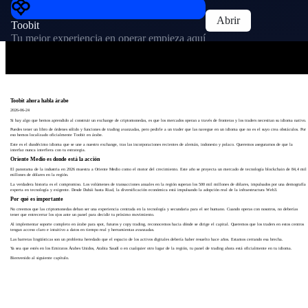
Abrir
Toobit
Tu mejor experiencia en operar empieza aquí
Toobit ahora habla árabe
2026-06-24
Si hay algo que hemos aprendido al construir un exchange de criptomonedas, es que los mercados operan a través de fronteras y los traders necesitan su idioma nativo.
Puedes tener un libro de órdenes sólido y funciones de trading avanzadas, pero pedirle a un trader que las navegue en un idioma que no es el suyo crea obstáculos. Por
eso hemos localizado oficialmente Toobit en árabe.
Este es el duodécimo idioma que se une a nuestro exchange, tras las incorporaciones recientes de alemán, indonesio y polaco. Queremos asegurarnos de que la
interfaz nunca interfiera con tu estrategia.
Oriente Medio es donde está la acción
El panorama de la industria en 2026 muestra a Oriente Medio como el motor del crecimiento. Este año se proyecta un mercado de tecnología blockchain de 84,4 mil
millones de dólares en la región.
La verdadera historia es el compromiso. Los volúmenes de transacciones anuales en la región superan los 500 mil millones de dólares, impulsados por una demografía
experta en tecnología y exigente. Desde Dubái hasta Riad, la diversificación económica está impulsando la adopción real de la infraestructura Web3.
Por qué es importante
No creemos que las criptomonedas deban ser una experiencia centrada en la tecnología y secundaria para el ser humano. Cuando operas con nosotros, no deberías
tener que entrecerrar los ojos ante un panel para decidir tu próximo movimiento.
Al implementar soporte completo en árabe para spot, futuros y copy trading, reconocemos hacia dónde se dirige el capital. Queremos que los traders en estos centros
tengan acceso claro e intuitivo a datos en tiempo real y herramientas avanzadas.
Las barreras lingüísticas son un problema heredado que el espacio de los activos digitales debería haber resuelto hace años. Estamos cerrando esa brecha.
Ya sea que estés en los Emiratos Árabes Unidos, Arabia Saudí o en cualquier otro lugar de la región, tu panel de trading ahora está oficialmente en tu idioma.
Bienvenido al siguiente capítulo.