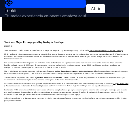
Abrir
Toobit
Tu mejor experiencia en operar empieza aquí
Toobit es el Mejor Exchange para Day Trading de CoinGape
2026-07-02
Tenemos noticias. Toobit ha sido reconocido como el Mejor Exchange de Criptomonedas para Day Trading en los
Premios Web3 Innovation 2026 de CoinGape
.
El day trading de criptomonedas sigue siendo un reto difícil de superar. Los datos muestran que los traders activos representan aproximadamente el 12% del volumen
diario total, pero mantenerse consistentemente rentable es una batalla cuesta arriba. Siempre hemos sostenido que, si vas a navegar estos ciclos, necesitas las
herramientas adecuadas.
Para quienes consideran el trading como una profesión, hemos dedicado este año a perfeccionar cómo facilitamos la acción en los mercados. Ahora ofrecemos
liquidez profunda en más de 1.000 pares de trading, datos en tiempo real del mejor precio de compra y venta (BBO) y análisis de posiciones impulsado por
inteligencia artificial, para que puedas centrarte en los números y no en la interfaz.
Con el objetivo de proteger tus márgenes, recientemente lanzamos
trading sin comisiones en pares spot seleccionados
. Además, nuestra infraestructura se integra con
herramientas como TradingView, CCXT y Altrady, permitiendo que tu configuración analítica preferida se conecte directamente con nuestro motor.
También hemos ampliado nuestra oferta de
Futuros Tokenizados de Acciones TradFi
a más de 150 pares, proporcionando la selección más amplia del sector para
quienes desean alternar entre criptoactivos y acciones tecnológicas tradicionales sin salir de Toobit.
Este reconocimiento marca nuestro tercer galardón importante del sector en 2026. Anteriormente fuimos nombrados Mejor Exchange Nuevo en los
Crypto Awards 2025
y Plataforma del Año en Derivados de Activos Digitales en los
Premios Globales de Activos Digitales de Hedgeweek
, por segundo año consecutivo.
Los Premios Web3 Innovation de CoinGape sirven como referencia para plataformas que logran tender un puente efectivo entre tecnologías complejas y un impacto
real para los usuarios. Los ganadores se seleccionan mediante un proceso transparente que combina el análisis de un jurado independiente con votaciones de la
comunidad, lo que hace que este reconocimiento sea especialmente significativo para nuestro equipo.
Si bien la volatilidad es la única constante en nuestro rincón del mercado, nos enfocamos en garantizar que la plataforma que utilizas permanezca estable. Gracias
por operar con nosotros.