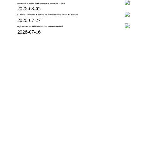
Bienvenido a Toobit, donde tu primera operación es fácil
2026-08-05
El Bot de Cuadrícula de Futuros de Toobit supera las caídas del mercado
2026-07-27
Opera mejor en Toobit Futures con órdenes stop móvil
2026-07-16