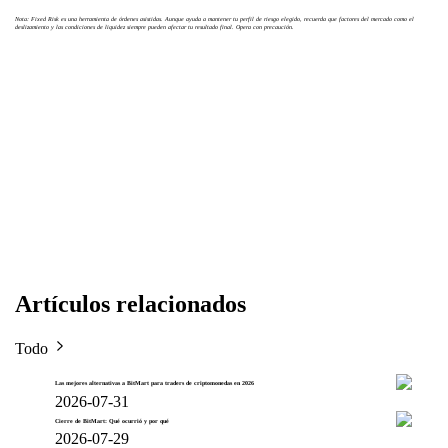
Nota: Fixed Risk es una herramienta de órdenes asistidas. Aunque ayuda a mantener tu perfil de riesgo elegido, recuerda que factores del mercado como el
deslizamiento y las condiciones de liquidez siempre pueden afectar tu resultado final. Opera con precaución.
Artículos relacionados
Todo
Las mejores alternativas a BitMart para traders de criptomonedas en 2026
2026-07-31
Cierre de BitMart: Qué ocurrió y por qué
2026-07-29