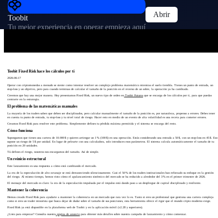
Abrir
Toobit
Tu mejor experiencia en operar empieza aquí
Toobit Fixed Risk hace los cálculos por ti
2026-06-17
Operar con criptomonedas a menudo se siente como intentar resolver un complejo problema matemático mientras el suelo tiembla. Tienes un punto de entrada, un
stop-loss y un objetivo, pero para cuando terminas de calcular el tamaño de la posición en el reverso de un sobre, la operación ya ha cambiado.
Creemos que hay una mejor manera. Hoy presentamos Fixed Risk, un nuevo tipo de orden en
Toobit Futures
que se encarga de los cálculos por ti, para que puedas
centrarte en la estrategia.
El problema de las matemáticas manuales
La mayoría de los traders saben que deben ser disciplinados, pero calcular manualmente el tamaño de la posición es, por naturaleza, propenso a errores. Debes tener
en cuenta tu punto de entrada, tu stop-loss y tu nivel total de riesgo. Hacer esto en medio de un evento de alta volatilidad es una receta para cometer errores.
Creamos Fixed Risk para resolver este problema. Simplemente defines tu pérdida máxima permitida y el sistema se encarga del resto.
Cómo funciona
Supongamos que tienes una cartera de 10.000 $ y quieres arriesgar un 1 % (100 $) en una operación. Estás considerando una entrada a 50 $, con un stop-loss en 45 $. Eso
supone un riesgo de 5 $ por unidad. En lugar de pelearte con una calculadora, solo introduces esos parámetros. El sistema calcula automáticamente el tamaño de tu
posición en 20 unidades.
Tú defines el riesgo, nosotros nos encargamos del tamaño. Así de simple.
Un reinicio estructural
Este lanzamiento es una respuesta a cómo está cambiando el mercado.
La era de la especulación de alto octanaje se está desvaneciendo silenciosamente. Casi el 50 % de los traders institucionales han reforzado su enfoque en la gestión
del riesgo. Al mismo tiempo, hemos visto cómo el apalancamiento sistémico del mercado se ha reducido a alrededor del 3 % en el primer trimestre de 2026.
El mensaje del mercado es claro: la era de la especulación impulsada por el impulso está dando paso a un despliegue de capital disciplinado y resiliente.
Mantener la coherencia
Hemos creado Fixed Risk para ayudarte a mantener la coherencia en un mercado que rara vez lo es. Tanto si eres un profesional que gestiona una cartera compleja
como si eres un trader minorista que busca dejar de dudar sobre el tamaño de sus posiciones, esta herramienta ofrece el rigor que el mundo cripto moderno exige.
Fixed Risk ya está disponible en la plataforma web de Toobit y en la aplicación móvil (v2.28 y superiores).
¿Listo para empezar? Consulta nuestra
página de anuncio
para obtener más detalles sobre nuestra campaña de lanzamiento y cómo comenzar.