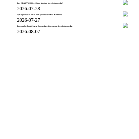
Ley CLARITY 2026: ¿Cómo afecta a las criptomonedas?
2026-07-28
Qué significa el TIFT 2026 para los traders de futuros
2026-07-27
Los regalos Toobit Lucky hacen divertido compartir criptomonedas
2026-08-07