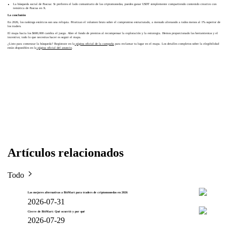
La búsqueda social de Pascua: Si prefieres el lado comunitario de las criptomonedas, puedes ganar USDT simplemente compartiendo contenido creativo con
temática de Pascua en X.
La conclusión
En 2026, los rankings estáticos son una reliquia. Priorizan el volumen bruto sobre el compromiso estructurado, a menudo alienando a todos menos al 1% superior de
los traders.
El mapa hacia los $600,000 cambia el juego. Abre el fondo de premios al recompensar la exploración y la estrategia. Hemos proporcionado las herramientas y el
incentivo; todo lo que necesitas hacer es seguir el mapa.
¿Listo para comenzar la búsqueda? Regístrate en la
página oficial de la campaña
para reclamar tu lugar en el mapa. Los detalles completos sobre la elegibilidad
están disponibles en la
página oficial del anuncio
.
Artículos relacionados
Todo
Las mejores alternativas a BitMart para traders de criptomonedas en 2026
2026-07-31
Cierre de BitMart: Qué ocurrió y por qué
2026-07-29