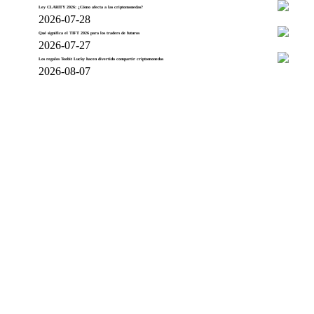
Ley CLARITY 2026: ¿Cómo afecta a las criptomonedas?
2026-07-28
Qué significa el TIFT 2026 para los traders de futuros
2026-07-27
Los regalos Toobit Lucky hacen divertido compartir criptomonedas
2026-08-07