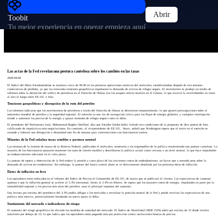
Abrir
Toobit
Tu mejor experiencia en operar empieza aquí
Las actas de la Fed revelan una postura cautelosa sobre los cambios en las tasas
2026-04-09
El Índice del Dólar Estadounidense se mantuvo cerca de 99.00 en las primeras operaciones asiáticas del miércoles, estabilizándose después de tres sesiones
consecutivas de pérdidas, ya que las renovadas tensiones geopolíticas impulsaron la demanda de activos de refugio seguro. El movimiento se produjo en medio de
informes sobre la detención del tráfico de petroleros en el Estrecho de Ormuz tras los ataques aéreos israelíes en el Líbano, lo que reavivó la incertidumbre en torno
al alto el fuego entre EE.UU. e Irán.
Tensiones geopolíticas y disrupción de la ruta del petróleo
Los informes indicaron que los movimientos de petroleros a través del Estrecho de Ormuz se detuvieron temporalmente, lo que generó preocupaciones sobre el
suministro mundial de petróleo y la seguridad regional. El estrecho es una vía de navegación crítica para los flujos de energía globales, y cualquier interrupción
tiende a aumentar los precios de la energía y apoyar monedas de refugio seguro como el dólar.
El presidente del Parlamento iraní, Mohammad Bagher Ghalibaf, dijo que Estados Unidos había violado tres condiciones de la propuesta de diez puntos de Irán,
calificando de imprácticas más negociaciones. En contraste, el vicepresidente de EE.UU., Vance, señaló que Washington espera que el envío en el estrecho se
reanude y liderará una delegación a Islamabad este fin de semana para conversaciones con funcionarios iraníes.
Minutas de la Fed señalan tasas estables y postura neutral
Las minutas de la reunión de marzo de la Reserva Federal, publicadas el miércoles, mostraron a los responsables de la política manteniendo una postura cautelosa. La
mayoría de los funcionarios apoyaron mantener las tasas de interés estables y describieron la política actual como cercana a un nivel neutral, lo que hace improbable
un endurecimiento adicional en el corto plazo.
La postura de espera y observación de la Fed reduce la presión a corto plazo de los crecientes costos de endeudamiento, un factor que a menudo pesa sobre la
demanda de activos sin rendimiento. Sin embargo, la postura del banco central ahora se ve directamente desafiada por los próximos datos de inflación.
Datos de inflación en foco
Los operadores están enfocados en el informe del Índice de Precios al Consumidor de EE.UU. de marzo que se publicará el viernes. Las expectativas de consenso
apuntan a que la inflación general se acelere al 3.3% interanual, frente al 2.4% en febrero. Se espera que los mayores costos de energía, impulsados en parte por la
inestabilidad regional y los precios más altos del petróleo, sean el principal impulsor del aumento.
Una lectura por encima del pronóstico del 3.3% podría obligar a los mercados a reevaluar la posición neutral de la Fed y puede reavivar las expectativas de una
política más estricta, potencialmente brindando un nuevo apoyo al dólar.
Sentimiento del mercado e indicadores de riesgo
El aumento del riesgo geopolítico ha elevado las medidas de ansiedad del mercado. El Índice de Volatilidad CBOE (VIX) subió por encima de 15 desde niveles
anteriores por debajo de 13, lo que indica que los operadores están pagando más por protección contra oscilaciones bruscas de precios.