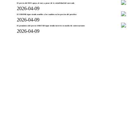
El precio del BCE apoya al euro a pesar de la volatilidad del mercado
2026-04-09
El USD/INR sigue siendo sensible a los cambios en los precios del petróleo
2026-04-09
El pronóstico del precio USD/CAD sigue siendo incierto en medio de conversaciones
2026-04-09