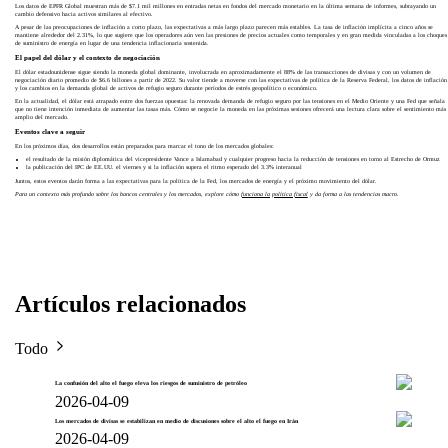
Los datos de EPFR Global muestran más de $7.1 mil millones en entradas netas en fondos del mercado monetario en la última semana de informes, subrayando un
cambio defensivo hacia activos similares al efectivo.
A pesar de las preocupaciones de inflación a corto plazo, las expectativas a más largo plazo parecen más estables. La tasa de inflación implícita a cinco años se
mantiene alrededor del 2.31%, lo que sugiere que los operadores aún ven las presiones de precios actuales como temporales y en gran medida vinculadas a los choques
de suministro de energía en lugar de una tendencia inflacionaria sostenida.
El papel del dólar y el contexto de negociación
El dólar estadounidense sigue siendo la moneda global dominante, involucrada en aproximadamente el 88% de las transacciones de divisas y con un volumen de
negociación diario promedio de $6.6 billones a partir de 2022. Su valor tiende a moverse con las expectativas de política de la Reserva Federal, los datos de inflación
y los cambios en la demanda global de activos de refugio seguro durante períodos de estrés geopolítico o económico.
En la actualidad, el dólar está atrapado entre dos fuerzas opuestas: la renovada demanda de refugio seguro por las tensiones en el Medio Oriente y una Fed que señala
que no tiene intención inmediata de aumentar las tasas más. Cómo se negocie la moneda en las próximas sesiones ofrecerá una lectura clara sobre el sentimiento más
amplio del mercado.
Eventos clave a seguir
En los próximos días, dos desarrollos están preparados para marcar el tono de los mercados globales:
el resultado de la misión diplomática del vicepresidente Vance a Islamabad y cualquier progreso hacia la reducción de tensiones en torno al Estrecho de Ormuz
la publicación del IPC de EE.UU. el viernes y si la inflación supera el ritmo esperado del 3.3% interanual
Juntos, estos eventos darán forma a las expectativas para la política de la Fed, los mercados de energía y el próximo movimiento del dólar.
Para un contexto más profundo sobre los bancos centrales y los mercados, explore cómo
funciona la política fiscal
y da forma a las tendencias macro.
Artículos relacionados
Todo
La confusión del alto el fuego eleva los riesgos de suministro de petróleo
2026-04-09
Los mercados de divisas se estabilizan en medio de discusiones sobre el alto el fuego en Irán
2026-04-09