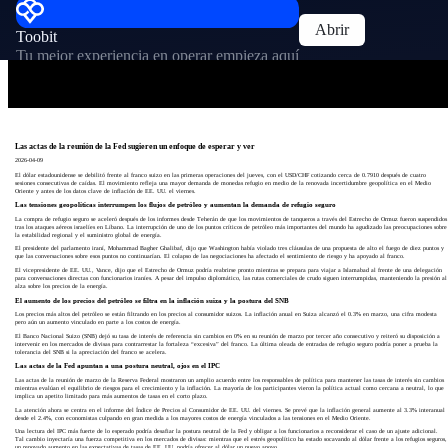
Abrir
Toobit
Tu mejor experiencia en operar empieza aquí
Las actas de la reunión de la Fed sugieren un enfoque de esperar y ver
2026-04-09
El dólar estadounidense se debilitó frente al franco suizo en las primeras operaciones del jueves, con el USD/CHF cotizando cerca de 0.7910 después de cuatro
sesiones consecutivas de caídas. El movimiento refleja una mayor demanda de monedas refugio en medio de la renovada incertidumbre geopolítica en el Medio
Oriente y antes de los datos clave de inflación de EE. UU. el viernes.
Las tensiones geopolíticas interrumpen los flujos de petróleo y aumentan la demanda de refugio seguro
La compra de refugio seguro se aceleró después de los informes desde Teherán de que los movimientos de tanqueros a través del Estrecho de Ormuz fueron suspendidos
tras los ataques aéreos israelíes en Líbano. La interrupción de uno de los puntos críticos de petróleo más importantes del mundo ha agudizado las preocupaciones sobre
la estabilidad regional y el suministro global de energía.
El presidente del parlamento iraní, Mohammad Bagher Ghalibaf, dijo que Washington había violado tres cláusulas de una propuesta de alto el fuego de diez puntos y
que las conversaciones sobre esos puntos no continuarían. El colapso de las negociaciones ha afectado el sentimiento de riesgo y ha apoyado al franco.
El vicepresidente de EE. UU., Vance, dijo que el Estrecho de Ormuz podría reabrirse pronto mientras se prepara para viajar a Islamabad al frente de una delegación
para conversaciones directas con funcionarios iraníes. A pesar del impulso diplomático, las rutas comerciales de crudo siguen interrumpidas, manteniendo la presión al
alza sobre los precios de la energía.
El aumento de los precios del petróleo se filtra en la inflación suiza y la postura del SNB
Los precios más altos del petróleo se están filtrando en los precios al consumidor suizos. La inflación anual en Suiza alcanzó el 0.3% en marzo, una cifra modesta
pero aún un aumento vinculado en parte a los costos de energía.
El Banco Nacional Suizo (SNB) dejó su tasa de interés de referencia sin cambios en 0% en su reunión de marzo por tercer año consecutivo y reiteró su disposición a
intervenir en los mercados de divisas para contrarrestar la fortaleza “excesiva” del franco. La última oleada de entradas de refugio seguro podría poner a prueba la
tolerancia del SNB si la apreciación del franco se acelera.
Las actas de la Fed apuntan a una postura neutral, ojos en el IPC
Las actas de la reunión de marzo de la Reserva Federal mostraron un amplio acuerdo entre los responsables de política para mantener las tasas de interés sin cambios
mientras evalúan el equilibrio de riesgos para el crecimiento y la inflación. La mayoría de los participantes vieron la política actual como cercana a neutral, lo que
implica un apetito limitado para más aumentos de tasas en el corto plazo.
La atención ahora se centra en el informe del Índice de Precios al Consumidor de EE. UU. del viernes. Se prevé que la inflación general aumente al 3.3% interanual
desde el 2.4%, con economistas culpando en gran medida a los mayores costos de energía vinculados a las tensiones en el Medio Oriente.
Una lectura del IPC más fuerte de lo esperado podría desafiar la postura neutral de la Fed y obligar a los funcionarios a reconsiderar el caso de un ajuste adicional.
Tal cambio inyectaría una fuerza competitiva en los mercados de divisas: mientras que el estrés geopolítico ha estado socavando al dólar frente a los refugios seguros,
un renovado aumento en las expectativas de tasas de EE. UU. podría ofrecer al dólar un nuevo apoyo.