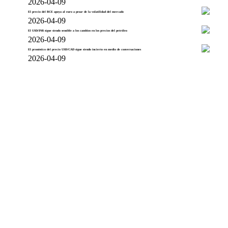
2026-04-09
El precio del BCE apoya al euro a pesar de la volatilidad del mercado
2026-04-09
El USD/INR sigue siendo sensible a los cambios en los precios del petróleo
2026-04-09
El pronóstico del precio USD/CAD sigue siendo incierto en medio de conversaciones
2026-04-09