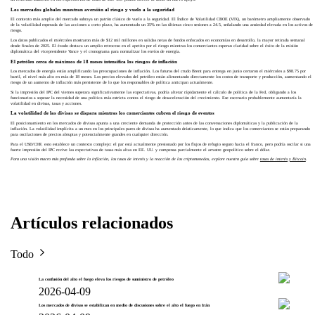
Los mercados globales muestran aversión al riesgo y vuelo a la seguridad
El contexto más amplio del mercado subraya un patrón clásico de vuelo a la seguridad. El Índice de Volatilidad CBOE (VIX), un barómetro ampliamente observado
de la volatilidad esperada de las acciones a corto plazo, ha aumentado un 35% en las últimas cinco sesiones a 24.5, señalando una ansiedad elevada en los activos de
riesgo.
Los datos publicados el miércoles mostraron más de $12 mil millones en salidas netas de fondos enfocados en economías en desarrollo, la mayor retirada semanal
desde finales de 2025. El éxodo destaca un amplio retroceso en el apetito por el riesgo mientras los comerciantes esperan claridad sobre el éxito de la misión
diplomática del vicepresidente Vance y el cronograma para normalizar los envíos de energía.
El petróleo cerca de máximos de 18 meses intensifica los riesgos de inflación
Los mercados de energía están amplificando las preocupaciones de inflación. Los futuros del crudo Brent para entrega en junio cerraron el miércoles a $98.75 por
barril, el nivel más alto en más de 18 meses. Los precios elevados del petróleo están alimentando directamente los costos de transporte y producción, aumentando el
riesgo de un aumento de inflación más persistente de lo que los responsables de política anticipan actualmente.
Si la impresión del IPC del viernes superara significativamente las expectativas, podría alterar rápidamente el cálculo de política de la Fed, obligando a los
funcionarios a sopesar la necesidad de una política más estricta contra el riesgo de desaceleración del crecimiento. Ese escenario probablemente aumentaría la
volatilidad en divisas, tasas y acciones.
La volatilidad de las divisas se dispara mientras los comerciantes cubren el riesgo de eventos
El posicionamiento en los mercados de divisas apunta a una creciente demanda de protección antes de las conversaciones diplomáticas y la publicación de la
inflación. La volatilidad implícita a un mes en los principales pares de divisas ha aumentado drásticamente, lo que indica que los comerciantes se están preparando
para oscilaciones de precios abruptas y potencialmente grandes en cualquier dirección.
Para el USD/CHF, esto establece un contexto complejo: el par está actualmente presionado por los flujos de refugio seguro hacia el franco, pero podría oscilar si una
fuerte impresión del IPC revive las expectativas de tasas más altas en EE. UU. y compensa parcialmente el arrastre geopolítico sobre el dólar.
Para una visión macro más profunda sobre la inflación, las tasas de interés y la reacción de las criptomonedas, explore nuestra guía sobre
tasas de interés y Bitcoin
.
Artículos relacionados
Todo
La confusión del alto el fuego eleva los riesgos de suministro de petróleo
2026-04-09
Los mercados de divisas se estabilizan en medio de discusiones sobre el alto el fuego en Irán