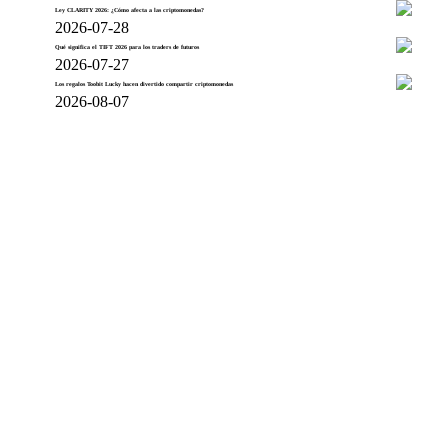
Ley CLARITY 2026: ¿Cómo afecta a las criptomonedas?
2026-07-28
Qué significa el TIFT 2026 para los traders de futuros
2026-07-27
Los regalos Toobit Lucky hacen divertido compartir criptomonedas
2026-08-07