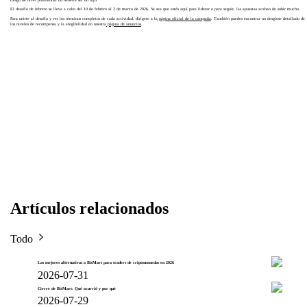
El desafío de febrero se lleva a cabo del 10 de febrero al 2 de marzo de 2026. Ya sea que estés aquí para liderar o para seguir, las apuestas acaban de subir mucho.
Para unirte al desafío y ver los términos completos de cada actividad, dirígete a la
página oficial de la campaña
. También puedes encontrar un desglose detallado de
los niveles de recompensa y la elegibilidad en nuestra
página de anuncios
.
Artículos relacionados
Todo
Las mejores alternativas a BitMart para traders de criptomonedas en 2026
2026-07-31
Cierre de BitMart: Qué ocurrió y por qué
2026-07-29