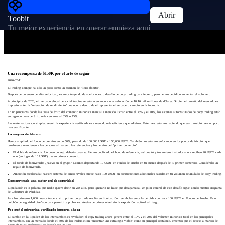
Abrir
Toobit
Tu mejor experiencia en operar empieza aquí
Una recompensa de $150K por el arte de seguir
2026-02-11
El trading siempre ha sido un poco como un examen de "libro abierto".
Después de un enero de alta velocidad, estamos trayendo de vuelta nuestro desafío de copy trading para febrero, pero hemos decidido aumentar el volumen.
A principios de 2026, el mercado global de social trading se está acercando a una valoración de 10.16 mil millones de dólares. Si bien el tamaño del mercado es
impresionante, la "migración de rendimiento" que ocurre dentro de él representa el verdadero cambio en la industria.
En un panorama donde las tasas de éxito del comercio minorista manual a menudo luchan entre el 35% y el 40%, los sistemas automatizados de copy trading están
entregando tasas de éxito más cercanas al 65% o 75%.
Las matemáticas son simples: seguir la experiencia verificada es a menudo más eficiente que adivinar. Este mes, estamos haciendo que esa transición sea un poco
más gratificante.
La mejora de febrero
Hemos ampliado el fondo de premios en un 50%, pasando de 100,000 USDT a 150,000 USDT. También nos estamos enfocando en los puntos de fricción que
usualmente mantienen a las personas al margen: las referencias y los nervios del "primer comercio".
El doble de referencia: Un buen consejo debería pagarse. Hemos duplicado el bono de referencia, así que tú y tus amigos invitados ahora reciben 20 USDT cada
uno (en lugar de 10 USDT) tras su primer comercio.
El fondo de bienvenida: ¿Nuevo en el grupo? Estamos depositando 10 USDT en Fondos de Prueba en tu cuenta después de tu primer comercio. Considéralo un
regalo de bienvenida.
Ambición escalonada: Nuestro sistema de cinco niveles ofrece hasta 100 USDT en bonificaciones adicionales basadas en tu volumen acumulado de copy trading.
Construyendo una mejor red de seguridad
Liquidación es la palabra que nadie quiere decir en voz alta, pero ignorarla no hace que desaparezca. Un pilar central de este desafío sigue siendo nuestro Programa
de Cobertura de Pérdidas.
Para los primeros 1,000 nuevos traders, si tu primer copy trade resulta en liquidación, reembolsaremos la pérdida con hasta 100 USDT en Fondos de Prueba. Es un
colchón de seguridad diseñado para permitirte probar estrategias de primer nivel sin la exposición habitual al riesgo.
Por qué el mirroring verificado importa ahora
El cambio en la liquidez de los intercambios es revelador: el copy trading ahora genera entre el 10% y el 20% del volumen minorista total en los principales
intercambios. En un mercado donde el 50% de los traders citan "encontrar una estrategia viable" como su principal obstáculo, creemos que el acceso a marcos de
riesgo de nivel profesional no debería ser un lujo.