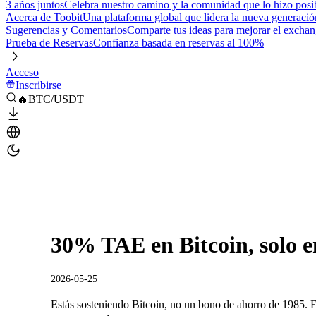
3 años juntos
Celebra nuestro camino y la comunidad que lo hizo posi
Acerca de Toobit
Una plataforma global que lidera la nueva generació
Sugerencias y Comentarios
Comparte tus ideas para mejorar el excha
Prueba de Reservas
Confianza basada en reservas al 100%
Acceso
Inscribirse
🔥BTC/USDT
30% TAE en Bitcoin, solo e
2026-05-25
Estás sosteniendo Bitcoin, no un bono de ahorro de 1985. Es