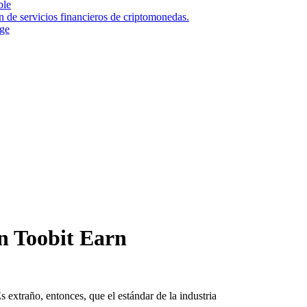
ble
n de servicios financieros de criptomonedas.
nge
n Toobit Earn
 extraño, entonces, que el estándar de la industria