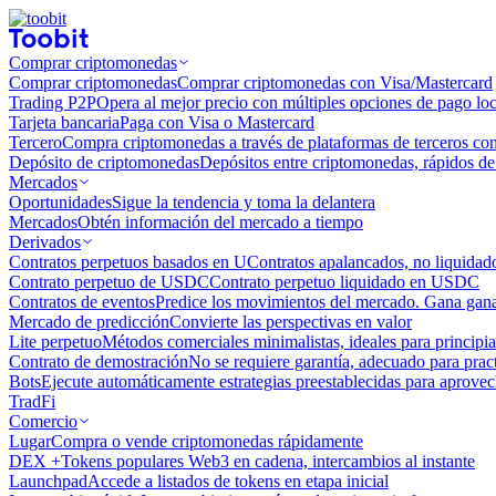
Comprar criptomonedas
Comprar criptomonedas
Comprar criptomonedas con Visa/Mastercard
Trading P2P
Opera al mejor precio con múltiples opciones de pago loc
Tarjeta bancaria
Paga con Visa o Mastercard
Tercero
Compra criptomonedas a través de plataformas de terceros co
Depósito de criptomonedas
Depósitos entre criptomonedas, rápidos de 
Mercados
Oportunidades
Sigue la tendencia y toma la delantera
Mercados
Obtén información del mercado a tiempo
Derivados
Contratos perpetuos basados ​​en U
Contratos apalancados, no liquida
Contrato perpetuo de USDC
Contrato perpetuo liquidado en USDC
Contratos de eventos
Predice los movimientos del mercado. Gana ganan
Mercado de predicción
Convierte las perspectivas en valor
Lite perpetuo
Métodos comerciales minimalistas, ideales para principia
Contrato de demostración
No se requiere garantía, adecuado para pract
Bots
Ejecute automáticamente estrategias preestablecidas para aprovec
TradFi
Comercio
Lugar
Compra o vende criptomonedas rápidamente
DEX +
Tokens populares Web3 en cadena, intercambios al instante
Launchpad
Accede a listados de tokens en etapa inicial