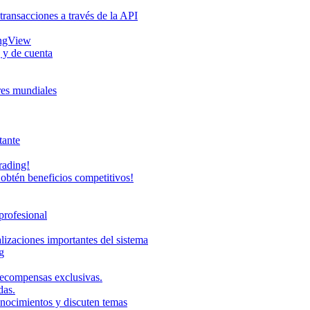
transacciones a través de la API
ingView
 y de cuenta
eres mundiales
tante
rading!
obtén beneficios competitivos!
profesional
lizaciones importantes del sistema
g
recompensas exclusivas.
das.
onocimientos y discuten temas