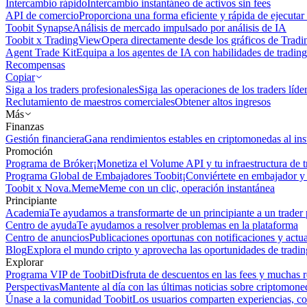
Intercambio rápido
Intercambio instantáneo de activos sin fees
API de comercio
Proporciona una forma eficiente y rápida de ejecutar 
Toobit Synapse
Análisis de mercado impulsado por análisis de IA
Toobit x TradingView
Opera directamente desde los gráficos de Trad
Agent Trade Kit
Equipa a los agentes de IA con habilidades de trading
Recompensas
Copiar
Siga a los traders profesionales
Siga las operaciones de los traders líd
Reclutamiento de maestros comerciales
Obtener altos ingresos
Más
Finanzas
Gestión financiera
Gana rendimientos estables en criptomonedas al ins
Promoción
Programa de Bróker
¡Monetiza el Volume API y tu infraestructura de t
Programa Global de Embajadores Toobit
¡Conviértete en embajador y 
Toobit x Nova.Meme
Meme con un clic, operación instantánea
Principiante
Academia
Te ayudamos a transformarte de un principiante a un trader 
Centro de ayuda
Te ayudamos a resolver problemas en la plataforma
Centro de anuncios
Publicaciones oportunas con notificaciones y actua
Blog
Explora el mundo cripto y aprovecha las oportunidades de tradin
Explorar
Programa VIP de Toobit
Disfruta de descuentos en las fees y muchas 
Perspectivas
Mantente al día con las últimas noticias sobre criptomone
Únase a la comunidad Toobit
Los usuarios comparten experiencias, c