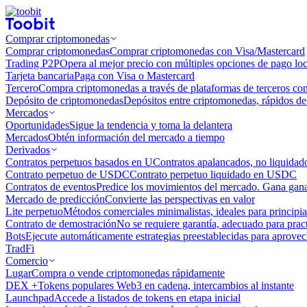
Comprar criptomonedas
Comprar criptomonedas
Comprar criptomonedas con Visa/Mastercard
Trading P2P
Opera al mejor precio con múltiples opciones de pago loc
Tarjeta bancaria
Paga con Visa o Mastercard
Tercero
Compra criptomonedas a través de plataformas de terceros co
Depósito de criptomonedas
Depósitos entre criptomonedas, rápidos de 
Mercados
Oportunidades
Sigue la tendencia y toma la delantera
Mercados
Obtén información del mercado a tiempo
Derivados
Contratos perpetuos basados ​​en U
Contratos apalancados, no liquida
Contrato perpetuo de USDC
Contrato perpetuo liquidado en USDC
Contratos de eventos
Predice los movimientos del mercado. Gana ganan
Mercado de predicción
Convierte las perspectivas en valor
Lite perpetuo
Métodos comerciales minimalistas, ideales para principia
Contrato de demostración
No se requiere garantía, adecuado para pract
Bots
Ejecute automáticamente estrategias preestablecidas para aprovec
TradFi
Comercio
Lugar
Compra o vende criptomonedas rápidamente
DEX +
Tokens populares Web3 en cadena, intercambios al instante
Launchpad
Accede a listados de tokens en etapa inicial