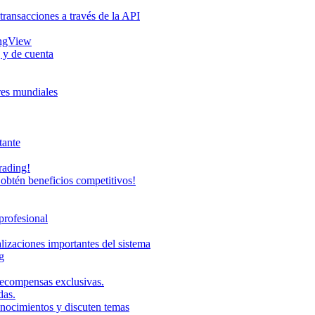
transacciones a través de la API
ingView
 y de cuenta
eres mundiales
tante
rading!
obtén beneficios competitivos!
profesional
lizaciones importantes del sistema
g
recompensas exclusivas.
das.
onocimientos y discuten temas