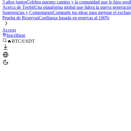
3 años juntos
Celebra nuestro camino y la comunidad que lo hizo posi
Acerca de Toobit
Una plataforma global que lidera la nueva generació
Sugerencias y Comentarios
Comparte tus ideas para mejorar el excha
Prueba de Reservas
Confianza basada en reservas al 100%
Acceso
Inscribirse
🔥BTC/USDT