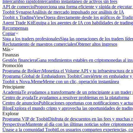
Intercambio rápido
Intercambio instantáneo de activos sin fees
API de comercio
Proporciona una forma eficiente y rápida de ejecutar 
Toobit Synapse
Análisis de mercado impulsado por análisis de IA
Toobit x TradingView
Opera directamente desde los gráficos de Trad
Agent Trade Kit
Equipa a los agentes de IA con habilidades de trading
Recompensas
Copiar
Siga a los traders profesionales
Siga las operaciones de los traders líd
Reclutamiento de maestros comerciales
Obtener altos ingresos
Más
Finanzas
Gestión financiera
Gana rendimientos estables en criptomonedas al ins
Promoción
Programa de Bróker
¡Monetiza el Volume API y tu infraestructura de t
Programa Global de Embajadores Toobit
¡Conviértete en embajador y 
Toobit x Nova.Meme
Meme con un clic, operación instantánea
Principiante
Academia
Te ayudamos a transformarte de un principiante a un trader 
Centro de ayuda
Te ayudamos a resolver problemas en la plataforma
Centro de anuncios
Publicaciones oportunas con notificaciones y actua
Blog
Explora el mundo cripto y aprovecha las oportunidades de tradin
Explorar
Programa VIP de Toobit
Disfruta de descuentos en las fees y muchas 
Perspectivas
Mantente al día con las últimas noticias sobre criptomone
Únase a la comunidad Toobit
Los usuarios comparten experiencias, c