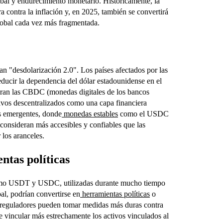
bal y endurecimiento monetario. Históricamente, la
a contra la inflación y, en 2025, también se convertirá
lobal cada vez más fragmentada.
n "desdolarización 2.0". Los países afectados por las
educir la dependencia del dólar estadounidense en el
oran las CBDC (monedas digitales de los bancos
activos descentralizados como una capa financiera
os emergentes, donde
monedas estables
como el USDC
consideran más accesibles y confiables que las
 los aranceles.
ntas políticas
omo USDT y USDC, utilizadas durante mucho tiempo
bal, podrían convertirse en
herramientas políticas
o
s reguladores pueden tomar medidas más duras contra
de vincular más estrechamente los activos vinculados al