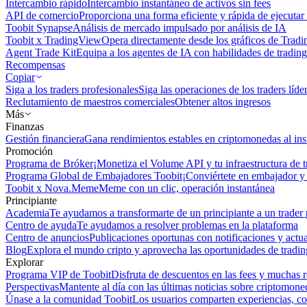
Intercambio rápido
Intercambio instantáneo de activos sin fees
API de comercio
Proporciona una forma eficiente y rápida de ejecutar 
Toobit Synapse
Análisis de mercado impulsado por análisis de IA
Toobit x TradingView
Opera directamente desde los gráficos de Trad
Agent Trade Kit
Equipa a los agentes de IA con habilidades de trading
Recompensas
Copiar
Siga a los traders profesionales
Siga las operaciones de los traders líd
Reclutamiento de maestros comerciales
Obtener altos ingresos
Más
Finanzas
Gestión financiera
Gana rendimientos estables en criptomonedas al ins
Promoción
Programa de Bróker
¡Monetiza el Volume API y tu infraestructura de t
Programa Global de Embajadores Toobit
¡Conviértete en embajador y 
Toobit x Nova.Meme
Meme con un clic, operación instantánea
Principiante
Academia
Te ayudamos a transformarte de un principiante a un trader 
Centro de ayuda
Te ayudamos a resolver problemas en la plataforma
Centro de anuncios
Publicaciones oportunas con notificaciones y actua
Blog
Explora el mundo cripto y aprovecha las oportunidades de tradin
Explorar
Programa VIP de Toobit
Disfruta de descuentos en las fees y muchas 
Perspectivas
Mantente al día con las últimas noticias sobre criptomone
Únase a la comunidad Toobit
Los usuarios comparten experiencias, c