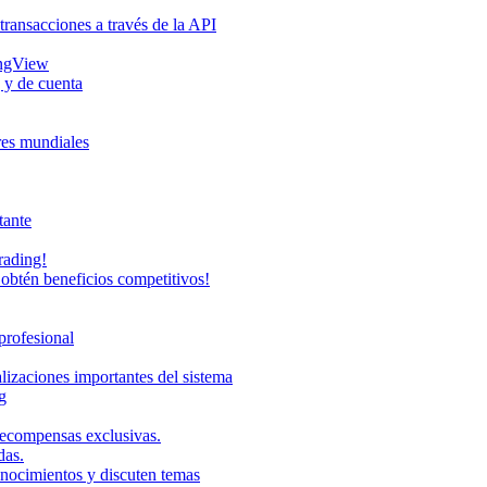
transacciones a través de la API
ingView
 y de cuenta
eres mundiales
tante
rading!
obtén beneficios competitivos!
profesional
lizaciones importantes del sistema
g
recompensas exclusivas.
das.
onocimientos y discuten temas