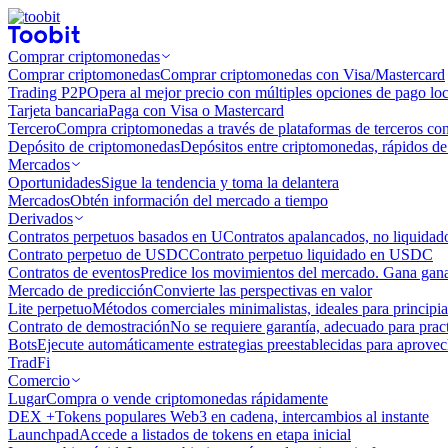
Comprar criptomonedas
Comprar criptomonedas
Comprar criptomonedas con Visa/Mastercard
Trading P2P
Opera al mejor precio con múltiples opciones de pago loc
Tarjeta bancaria
Paga con Visa o Mastercard
Tercero
Compra criptomonedas a través de plataformas de terceros co
Depósito de criptomonedas
Depósitos entre criptomonedas, rápidos de 
Mercados
Oportunidades
Sigue la tendencia y toma la delantera
Mercados
Obtén información del mercado a tiempo
Derivados
Contratos perpetuos basados ​​en U
Contratos apalancados, no liquida
Contrato perpetuo de USDC
Contrato perpetuo liquidado en USDC
Contratos de eventos
Predice los movimientos del mercado. Gana ganan
Mercado de predicción
Convierte las perspectivas en valor
Lite perpetuo
Métodos comerciales minimalistas, ideales para principia
Contrato de demostración
No se requiere garantía, adecuado para pract
Bots
Ejecute automáticamente estrategias preestablecidas para aprovec
TradFi
Comercio
Lugar
Compra o vende criptomonedas rápidamente
DEX +
Tokens populares Web3 en cadena, intercambios al instante
Launchpad
Accede a listados de tokens en etapa inicial