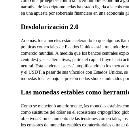
como una protegerse contra la incertidumbre económica glo
narrativa de las criptomonedas ha estado ligada a la cobertur
en una apuesta por soberanía financiera en una economía g
Desdolarización 2.0
Además, los aranceles están acelerando lo que algunos llama
políticas comerciales de Estados Unidos están tratando de r
comercio mundial. A medida que los bancos centrales expl
centrales) y sus alternativas, parte del capital fluye hacia 
neutral. Esta tendencia se está amplificando en los mercad
y el USDT, a pesar de sus vínculos con Estados Unidos, se 
monedas locales bajo la presión de los shocks inducidos por
Las monedas estables como herramie
Como se mencionó anteriormente, las monedas estables c
como sustitutos del dólar en el ecosistema criptográfico glo
objetivos. Con el aumento de las tensiones comerciales, lo
los emisores de monedas estables extraterritoriales o tratar 