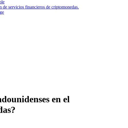
ble
n de servicios financieros de criptomonedas.
nge
tadounidenses en el
das?