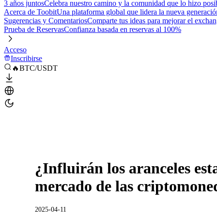
3 años juntos
Celebra nuestro camino y la comunidad que lo hizo posi
Acerca de Toobit
Una plataforma global que lidera la nueva generació
Sugerencias y Comentarios
Comparte tus ideas para mejorar el excha
Prueba de Reservas
Confianza basada en reservas al 100%
Acceso
Inscribirse
🔥BTC/USDT
¿Influirán los aranceles es
mercado de las criptomone
2025-04-11