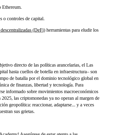
o Ethereum.
s o controles de capital.
 descentralizadas (DeFi)
herramientas para eludir los
etivo directo de las políticas arancelarias, el Las
ital hasta cuellos de botella en infraestructura– son
mpo de batalla por el dominio tecnológico global en
nica de finanzas, libertad y tecnología. Para
enerse informado sobre movimientos macroeconómicos
en 2025, las criptomonedas ya no operan al margen de
ión geopolítica: reaccionar, adaptarse... y a veces
estran sus grietas.
 Academy! Asegúrese de estar atento a las