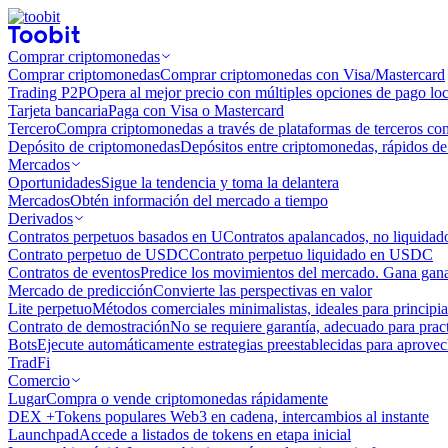
Comprar criptomonedas
Comprar criptomonedas
Comprar criptomonedas con Visa/Mastercard
Trading P2P
Opera al mejor precio con múltiples opciones de pago loc
Tarjeta bancaria
Paga con Visa o Mastercard
Tercero
Compra criptomonedas a través de plataformas de terceros co
Depósito de criptomonedas
Depósitos entre criptomonedas, rápidos de 
Mercados
Oportunidades
Sigue la tendencia y toma la delantera
Mercados
Obtén información del mercado a tiempo
Derivados
Contratos perpetuos basados ​​en U
Contratos apalancados, no liquida
Contrato perpetuo de USDC
Contrato perpetuo liquidado en USDC
Contratos de eventos
Predice los movimientos del mercado. Gana ganan
Mercado de predicción
Convierte las perspectivas en valor
Lite perpetuo
Métodos comerciales minimalistas, ideales para principia
Contrato de demostración
No se requiere garantía, adecuado para pract
Bots
Ejecute automáticamente estrategias preestablecidas para aprovec
TradFi
Comercio
Lugar
Compra o vende criptomonedas rápidamente
DEX +
Tokens populares Web3 en cadena, intercambios al instante
Launchpad
Accede a listados de tokens en etapa inicial