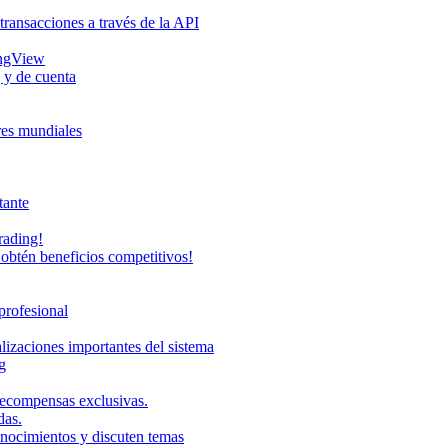
transacciones a través de la API
ingView
 y de cuenta
eres mundiales
tante
rading!
obtén beneficios competitivos!
profesional
lizaciones importantes del sistema
g
recompensas exclusivas.
das.
onocimientos y discuten temas