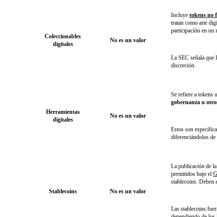
Incluye
tokens no 
tratan como arte di
participación en un 
Coleccionables
No es un valor
digitales
La SEC señala que l
discreción.
Se refiere a tokens 
gobernanza u otros
Herramientas
No es un valor
digitales
Estos son específic
diferenciándolos de
La publicación de l
permitidos bajo el
G
stablecoins. Deben 
Stablecoins
No es un valor
Las stablecoins fue
dependiendo de los h