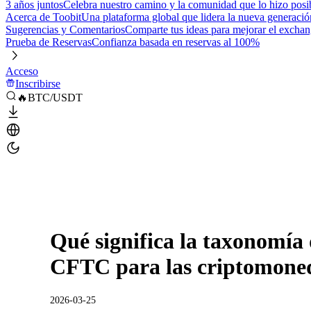
3 años juntos
Celebra nuestro camino y la comunidad que lo hizo posi
Acerca de Toobit
Una plataforma global que lidera la nueva generació
Sugerencias y Comentarios
Comparte tus ideas para mejorar el excha
Prueba de Reservas
Confianza basada en reservas al 100%
Acceso
Inscribirse
🔥BTC/USDT
Qué significa la taxonomía
CFTC para las criptomone
2026-03-25