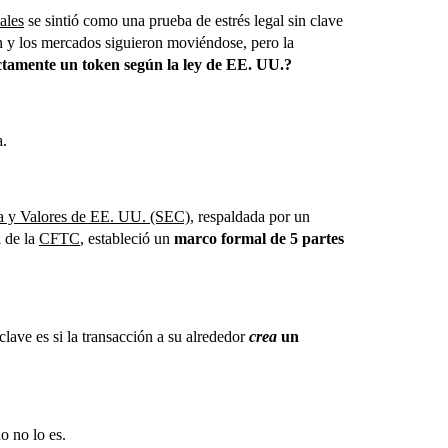
tales
se sintió como una prueba de estrés legal sin clave
on y los mercados siguieron moviéndose, pero la
ctamente un token según la ley de EE. UU.?
a.
sa y Valores de EE. UU. (SEC)
, respaldada por un
a de la
CFTC
, estableció un
marco formal de 5 partes
 clave es si la transacción a su alrededor
crea
un
o no lo es.