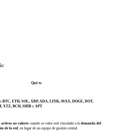
ía:
Qué es
mo
BTC, ETH, SOL, XRP, ADA, LINK, AVAX, DOGE, DOT,
, XTZ, BCH, SHIB
y
APT
.
o
activos no valores
cuando su valor esté vinculado a la
demanda del
ón de la red
, en lugar de un equipo de gestión central.