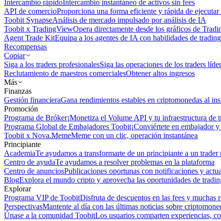
Intercambio rápido
Intercambio instantáneo de activos sin fees
API de comercio
Proporciona una forma eficiente y rápida de ejecutar 
Toobit Synapse
Análisis de mercado impulsado por análisis de IA
Toobit x TradingView
Opera directamente desde los gráficos de Trad
Agent Trade Kit
Equipa a los agentes de IA con habilidades de trading
Recompensas
Copiar
Siga a los traders profesionales
Siga las operaciones de los traders líd
Reclutamiento de maestros comerciales
Obtener altos ingresos
Más
Finanzas
Gestión financiera
Gana rendimientos estables en criptomonedas al ins
Promoción
Programa de Bróker
¡Monetiza el Volume API y tu infraestructura de t
Programa Global de Embajadores Toobit
¡Conviértete en embajador y 
Toobit x Nova.Meme
Meme con un clic, operación instantánea
Principiante
Academia
Te ayudamos a transformarte de un principiante a un trader 
Centro de ayuda
Te ayudamos a resolver problemas en la plataforma
Centro de anuncios
Publicaciones oportunas con notificaciones y actua
Blog
Explora el mundo cripto y aprovecha las oportunidades de tradin
Explorar
Programa VIP de Toobit
Disfruta de descuentos en las fees y muchas 
Perspectivas
Mantente al día con las últimas noticias sobre criptomone
Únase a la comunidad Toobit
Los usuarios comparten experiencias, c