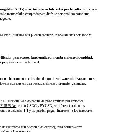
fungibles (NFTs)
y ciertos tokens liderados por la cultura
. Estos se
gital o memorabilia comprada para disfrute personal, no como una
negocio.
os casos híbridos aún pueden requerir un análisis más detallado y
utilizados para
acceso, funcionalidad, nombramiento, identidad,
 propósitos a nivel de red
.
amente instrumentos utilizados dentro de
software o infraestructura
,
 tokens que existen para recaudar dinero o prometer ganancias.
a SEC dice que las stablecoins de pago emitidas por emisores
ENIUS Act
, como USDC y PYUSD, se diferencian de otras
estar respaldadas
1:1
y no pueden pagar "intereses" a los tenedores.
ra de ese marco aún pueden plantear preguntas sobre valores
echos y la estructura.