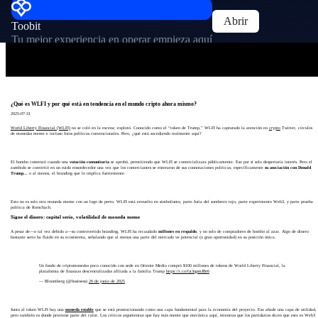
Abrir
Toobit
Tu mejor experiencia en operar empieza aquí
¿Qué es WLFI y por qué está en tendencia en el mundo cripto ahora mismo?
2025-07-31
World Liberty Financial (WLFI)
no se coló en la escena: explotó. Conocido como el “token de Trump,” WLFI ha capturado la atención en
crypto
Twitter, círculos
de monedas meme e incluso foros políticos convencionales. Pero, ¿qué está sucediendo realmente aquí?
El bombo comenzó cuando una
votación comunitaria
se aprobó, permitiendo que WLFI se comercializara públicamente. Eso por sí solo despertaría interés. Pero el
zumbido se convirtió en un ruido ensordecedor una vez que los comerciantes se enteraron de sus connotaciones políticas, específicamente
su asociación con Donald
Trump...
o al menos, el branding que lo implica fuertemente.
Esto no es solo otra moneda meme con un logo de perro. WLFI está envuelto en simbolismo, parte furia del sombrero rojo, parte experimento Web3, y parte prueba
política de Rorschach.
Sigue el dinero: capital serio, volatilidad de moneda meme
A pesar de—o tal vez debido a—su controvertido branding, WLFI ha recaudado
millones en respaldo
, y no solo de compradores de bombo al azar. Algo de dinero
bastante serio ha fluido en su ecosistema, señalando que al menos una parte del mercado ve potencial (o gran oportunidad) en su posición única.
Un fondo de criptomonedas poco conocido con sede en Oriente Medio compró $100 millones de tokens de World Liberty Financial, la
plataforma de finanzas descentralizadas afiliada a la familia Trump
https://t.co/Gt3qpmJBr6
— Bloomberg (@business)
26 de junio de 2025
Junto al token WLFI hay una
moneda estable
que se está promocionando como una capa fundamental para la economía del proyecto. Eso añade una capa de utilidad,
pero también es donde proviene parte del calor. Los críticos argumentan que hay más meme que mecánica aquí, mientras que los partidarios dicen que esto es Web3