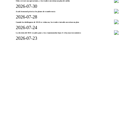
Odos cerrará sus operaciones, y los traders necesitan un plan de salida
2026-07-30
Zcash Ironwood prioriza los planes de transferencia
2026-07-28
Cuando los desbloqueos de WLD se reduzcan, los traders intradía necesitan un plan
2026-07-24
La decisión del BCE en julio pone a las criptomonedas bajo el reloj macroeconómico
2026-07-23