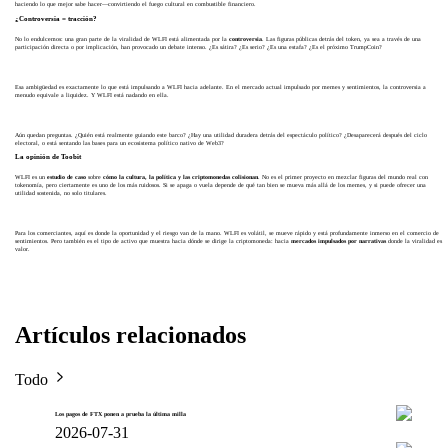
haciendo lo que mejor sabe hacer—convirtiendo el fuego cultural en combustible financiero.
¿Controversia = tracción?
No lo endulcemos: una gran parte de la viralidad de WLFI está alimentada por la
controversia
. Las figuras públicas detrás del token, ya sea a través de una
participación directa o por implicación, han provocado un debate intenso. ¿Es sátira? ¿Es serio? ¿Es una estafa? ¿Es el próximo TrumpCoin?
Esa ambigüedad es exactamente lo que está impulsando a WLFI hacia adelante. En el mercado actual impulsado por memes y sentimientos, la controversia a
menudo equivale a liquidez. Y WLFI está nadando en ella.
Aún quedan preguntas. ¿Quién está realmente guiando este barco? ¿Hay una utilidad duradera detrás del espectáculo político? ¿Desaparecerá después del ciclo
electoral, o está sentando las bases para un ecosistema político nativo de Web3?
La opinión de Toobit
WLFI es un
estudio de caso
sobre
cómo la cultura, la política y las criptomonedas colisionan
. No es el primer proyecto en mezclar figuras del mundo real con
tokenomía, pero ciertamente es uno de los más ruidosos. Si se apaga o vuela depende de qué tan bien se mueva más allá de los memes, y si puede ofrecer una
utilidad sostenida, no solo titulares.
Para los comerciantes, aquí es donde la oportunidad y el riesgo van de la mano. WLFI es volátil, se mueve rápido y está profundamente inmerso en el comercio de
sentimientos. Pero también es el tipo de activo que muestra hacia dónde se dirige la criptomoneda: hacia
mercados impulsados por narrativas
donde la viralidad es
valor.
Artículos relacionados
Todo
Los pagos de FTX ponen a prueba la última milla
2026-07-31