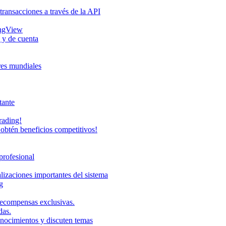
transacciones a través de la API
ingView
 y de cuenta
eres mundiales
tante
rading!
obtén beneficios competitivos!
profesional
lizaciones importantes del sistema
g
recompensas exclusivas.
das.
onocimientos y discuten temas