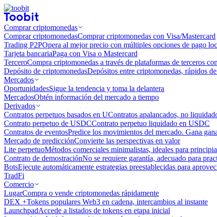
Comprar criptomonedas
Comprar criptomonedas
Comprar criptomonedas con Visa/Mastercard
Trading P2P
Opera al mejor precio con múltiples opciones de pago loc
Tarjeta bancaria
Paga con Visa o Mastercard
Tercero
Compra criptomonedas a través de plataformas de terceros co
Depósito de criptomonedas
Depósitos entre criptomonedas, rápidos de 
Mercados
Oportunidades
Sigue la tendencia y toma la delantera
Mercados
Obtén información del mercado a tiempo
Derivados
Contratos perpetuos basados ​​en U
Contratos apalancados, no liquida
Contrato perpetuo de USDC
Contrato perpetuo liquidado en USDC
Contratos de eventos
Predice los movimientos del mercado. Gana ganan
Mercado de predicción
Convierte las perspectivas en valor
Lite perpetuo
Métodos comerciales minimalistas, ideales para principia
Contrato de demostración
No se requiere garantía, adecuado para pract
Bots
Ejecute automáticamente estrategias preestablecidas para aprovec
TradFi
Comercio
Lugar
Compra o vende criptomonedas rápidamente
DEX +
Tokens populares Web3 en cadena, intercambios al instante
Launchpad
Accede a listados de tokens en etapa inicial