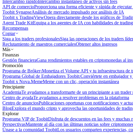
Intercambio rápido
Intercambio instantáneo de activos sin fees
API de comercio
Proporciona una forma eficiente y rápida de ejecutar 
Toobit Synapse
Análisis de mercado impulsado por análisis de IA
Toobit x TradingView
Opera directamente desde los gráficos de Trad
Agent Trade Kit
Equipa a los agentes de IA con habilidades de trading
Recompensas
Copiar
Siga a los traders profesionales
Siga las operaciones de los traders líd
Reclutamiento de maestros comerciales
Obtener altos ingresos
Más
Finanzas
Gestión financiera
Gana rendimientos estables en criptomonedas al ins
Promoción
Programa de Bróker
¡Monetiza el Volume API y tu infraestructura de t
Programa Global de Embajadores Toobit
¡Conviértete en embajador y 
Toobit x Nova.Meme
Meme con un clic, operación instantánea
Principiante
Academia
Te ayudamos a transformarte de un principiante a un trader 
Centro de ayuda
Te ayudamos a resolver problemas en la plataforma
Centro de anuncios
Publicaciones oportunas con notificaciones y actua
Blog
Explora el mundo cripto y aprovecha las oportunidades de tradin
Explorar
Programa VIP de Toobit
Disfruta de descuentos en las fees y muchas 
Perspectivas
Mantente al día con las últimas noticias sobre criptomone
Únase a la comunidad Toobit
Los usuarios comparten experiencias, c