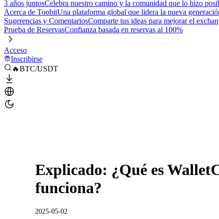
3 años juntos
Celebra nuestro camino y la comunidad que lo hizo posi
Acerca de Toobit
Una plataforma global que lidera la nueva generació
Sugerencias y Comentarios
Comparte tus ideas para mejorar el excha
Prueba de Reservas
Confianza basada en reservas al 100%
Acceso
Inscribirse
🔥BTC/USDT
Explicado: ¿Qué es Wallet
funciona?
2025-05-02