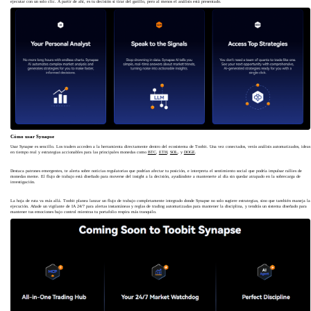
ejecutar con un solo clic. A partir de ahí, es tu decisión si tirar del gatillo, pero al menos el análisis está presentado.
Cómo usar Synapse
Usar Synapse es sencillo. Los traders acceden a la herramienta directamente dentro del ecosistema de Toobit. Una vez conectados, verás análisis automatizados, ideas
en tiempo real y estrategias accionables para las principales monedas como
BTC
,
ETH
,
SOL
, y
DOGE
.
Destaca patrones emergentes, te alerta sobre noticias regulatorias que podrían afectar tu posición, e interpreta el sentimiento social que podría impulsar rallies de
monedas meme. El flujo de trabajo está diseñado para moverse del insight a la decisión, ayudándote a mantenerte al día sin quedar atrapado en la sobrecarga de
investigación.
La hoja de ruta va más allá. Toobit planea lanzar un flujo de trabajo completamente integrado donde Synapse no solo sugiere estrategias, sino que también maneja la
ejecución. Añade un vigilante de IA 24/7 para alertas instantáneas y reglas de trading automatizadas para mantener la disciplina, y tendrás un sistema diseñado para
mantener tus emociones bajo control mientras tu portafolio respira más tranquilo.