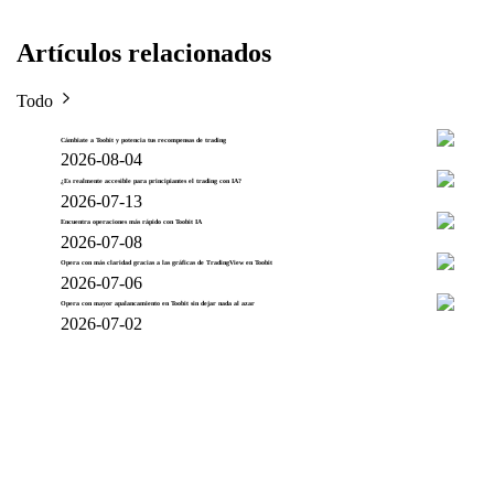
Artículos relacionados
Todo
Cámbiate a Toobit y potencia tus recompensas de trading
2026-08-04
¿Es realmente accesible para principiantes el trading con IA?
2026-07-13
Encuentra operaciones más rápido con Toobit IA
2026-07-08
Opera con más claridad gracias a las gráficas de TradingView en Toobit
2026-07-06
Opera con mayor apalancamiento en Toobit sin dejar nada al azar
2026-07-02