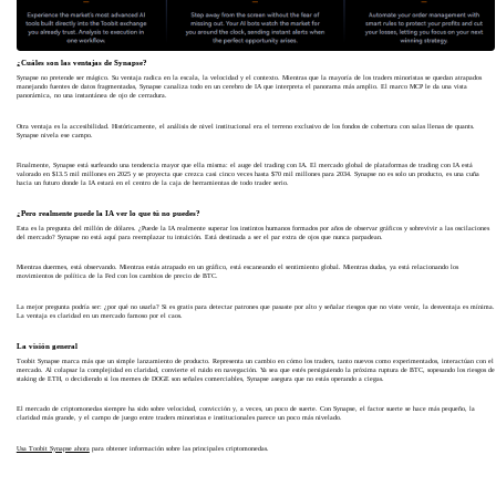
¿Cuáles son las ventajas de Synapse?
Synapse no pretende ser mágico. Su ventaja radica en la escala, la velocidad y el contexto. Mientras que la mayoría de los traders minoristas se quedan atrapados
manejando fuentes de datos fragmentadas, Synapse canaliza todo en un cerebro de IA que interpreta el panorama más amplio. El marco MCP le da una vista
panorámica, no una instantánea de ojo de cerradura.
Otra ventaja es la accesibilidad. Históricamente, el análisis de nivel institucional era el terreno exclusivo de los fondos de cobertura con salas llenas de quants.
Synapse nivela ese campo.
Finalmente, Synapse está surfeando una tendencia mayor que ella misma: el auge del trading con IA. El mercado global de plataformas de trading con IA está
valorado en $13.5 mil millones en 2025 y se proyecta que crezca casi cinco veces hasta $70 mil millones para 2034. Synapse no es solo un producto, es una cuña
hacia un futuro donde la IA estará en el centro de la caja de herramientas de todo trader serio.
¿Pero realmente puede la IA ver lo que tú no puedes?
Esta es la pregunta del millón de dólares. ¿Puede la IA realmente superar los instintos humanos formados por años de observar gráficos y sobrevivir a las oscilaciones
del mercado? Synapse no está aquí para reemplazar tu intuición. Está destinada a ser el par extra de ojos que nunca parpadean.
Mientras duermes, está observando. Mientras estás atrapado en un gráfico, está escaneando el sentimiento global. Mientras dudas, ya está relacionando los
movimientos de política de la Fed con los cambios de precio de BTC.
La mejor pregunta podría ser: ¿por qué no usarla? Si es gratis para detectar patrones que pasaste por alto y señalar riesgos que no viste venir, la desventaja es mínima.
La ventaja es claridad en un mercado famoso por el caos.
La visión general
Toobit Synapse marca más que un simple lanzamiento de producto. Representa un cambio en cómo los traders, tanto nuevos como experimentados, interactúan con el
mercado. Al colapsar la complejidad en claridad, convierte el ruido en navegación. Ya sea que estés persiguiendo la próxima ruptura de BTC, sopesando los riesgos de
staking de ETH, o decidiendo si los memes de DOGE son señales comerciables, Synapse asegura que no estás operando a ciegas.
El mercado de criptomonedas siempre ha sido sobre velocidad, convicción y, a veces, un poco de suerte. Con Synapse, el factor suerte se hace más pequeño, la
claridad más grande, y el campo de juego entre traders minoristas e institucionales parece un poco más nivelado.
Usa Toobit Synapse ahora
para obtener información sobre las principales criptomonedas.