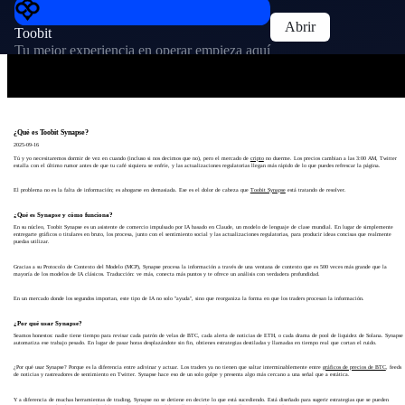
Abrir
Toobit
Tu mejor experiencia en operar empieza aquí
¿Qué es Toobit Synapse?
2025-09-16
Tú y yo necesitaremos dormir de vez en cuando (incluso si nos decimos que no), pero el mercado de
cripto
no duerme. Los precios cambian a las 3:00 AM, Twitter
estalla con el último rumor antes de que tu café siquiera se enfríe, y las actualizaciones regulatorias llegan más rápido de lo que puedes refrescar la página.
El problema no es la falta de información; es ahogarse en demasiada. Ese es el dolor de cabeza que
Toobit Synapse
está tratando de resolver.
¿Qué es Synapse y cómo funciona?
En su núcleo, Toobit Synapse es un asistente de comercio impulsado por IA basado en Claude, un modelo de lenguaje de clase mundial. En lugar de simplemente
entregarte gráficos o titulares en bruto, los procesa, junto con el sentimiento social y las actualizaciones regulatorias, para producir ideas concisas que realmente
puedas utilizar.
Gracias a su Protocolo de Contexto del Modelo (MCP), Synapse procesa la información a través de una ventana de contexto que es 500 veces más grande que la
mayoría de los modelos de IA clásicos. Traducción: ve más, conecta más puntos y te ofrece un análisis con verdadera profundidad.
En un mercado donde los segundos importan, este tipo de IA no solo "ayuda", sino que reorganiza la forma en que los traders procesan la información.
¿Por qué usar Synapse?
Seamos honestos: nadie tiene tiempo para revisar cada patrón de velas de BTC, cada alerta de noticias de ETH, o cada drama de pool de liquidez de Solana. Synapse
automatiza ese trabajo pesado. En lugar de pasar horas desplazándote sin fin, obtienes estrategias destiladas y llamadas en tiempo real que cortan el ruido.
¿Por qué usar Synapse? Porque es la diferencia entre adivinar y actuar. Los traders ya no tienen que saltar interminablemente entre
gráficos de precios de BTC
, feeds
de noticias y rastreadores de sentimiento en Twitter. Synapse hace eso de un solo golpe y presenta algo más cercano a una señal que a estática.
Y a diferencia de muchas herramientas de trading, Synapse no se detiene en decirte lo que está sucediendo. Está diseñado para sugerir estrategias que se pueden