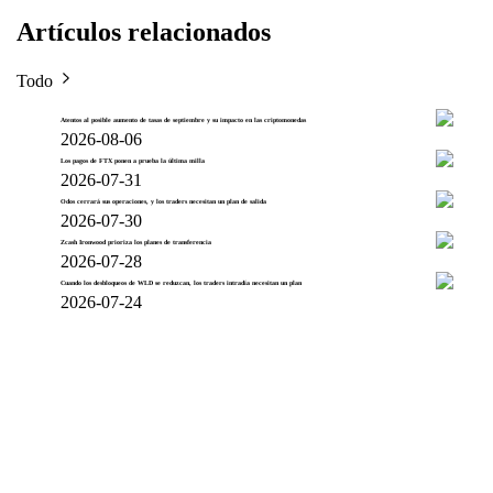
Artículos relacionados
Todo
Atentos al posible aumento de tasas de septiembre y su impacto en las criptomonedas
2026-08-06
Los pagos de FTX ponen a prueba la última milla
2026-07-31
Odos cerrará sus operaciones, y los traders necesitan un plan de salida
2026-07-30
Zcash Ironwood prioriza los planes de transferencia
2026-07-28
Cuando los desbloqueos de WLD se reduzcan, los traders intradía necesitan un plan
2026-07-24