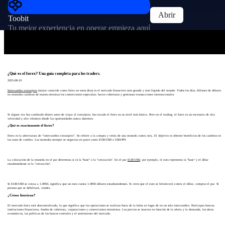
Abrir
Toobit
Tu mejor experiencia en operar empieza aquí
¿Qué es el forex? Una guía completa para los traders.
2025-08-19
Intercambio extranjero
(mejor conocido como forex en estos días) es el mercado financiero más grande y más líquido del mundo. Todos los días, billones de dólares
en monedas cambian de manos mientras los comerciantes especulan, hacen coberturas y gestionan transacciones internacionales.
Si alguna vez has cambiado dinero antes de viajar al extranjero, has tocado el forex en su nivel más básico. Pero en el trading, el forex es un escenario de alta
velocidad y alto volumen donde las oportunidades nunca duermen.
¿Qué es exactamente el forex?
Forex es la abreviatura de “intercambio extranjero”. Se refiere a la compra y venta de una moneda contra otra. El objetivo es obtener beneficios de los cambios en
las tasas de cambio. Las monedas siempre se negocian en pares como EUR/USD o USD/JPY.
La colocación de la moneda en el par determina si es la "base" o la "cotización". En el par
EUR/USD
, por ejemplo, el euro representa la "base" y el dólar
estadounidense es la "cotización".
Si EUR/USD se cotiza a 1.0850, significa que un euro cuesta 1.0850 dólares estadounidenses. Si crees que el euro se fortalecerá contra el dólar, compras el par. Si
piensas que se debilitará, vendes.
¿Cómo funciona?
El mercado forex está descentralizado, lo que significa que las operaciones se realizan fuera de la bolsa en lugar de en un solo intercambio. Participan bancos,
instituciones financieras, fondos de cobertura, corporaciones y comerciantes minoristas. Los precios se mueven en función de la oferta y la demanda, los datos
económicos, las políticas de los bancos centrales y el sentimiento del mercado.