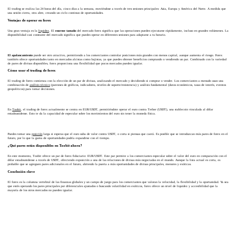
El trading se realiza las 24 horas del día, cinco días a la semana, moviéndose a través de tres sesiones principales: Asia, Europa y América del Norte. A medida que
una sesión cierra, otra abre, creando un ciclo continuo de oportunidades.
Ventajas de operar en forex
Una gran ventaja es la
liquidez
. El
enorme tamaño
del mercado forex significa que las operaciones pueden ejecutarse rápidamente, incluso en grandes volúmenes. La
disponibilidad casi constante del mercado significa que puedes operar en diferentes sesiones para adaptarse a tu horario.
El apalancamiento
puede ser otro atractivo, permitiendo a los comerciantes controlar posiciones más grandes con menos capital, aunque aumenta el riesgo. Forex
también ofrece oportunidades tanto en mercados alcistas como bajistas, ya que puedes obtener beneficios comprando o vendiendo un par. Combinado con la variedad
de pares de divisas disponibles, forex proporciona una flexibilidad que pocos mercados pueden igualar.
Cómo usar el trading de forex
El trading de forex comienza con la elección de un par de divisas, analizando el mercado y decidiendo si comprar o vender. Los comerciantes a menudo usan una
combinación de
análisis técnico
(patrones de gráficos, indicadores, niveles de soporte/resistencia) y análisis fundamental (datos económicos, tasas de interés, eventos
geopolíticos) para tomar decisiones.
En
Toobit
, el trading de forex actualmente se centra en EUR/USDT, permitiéndote operar el euro contra Tether (USDT), una stablecoin vinculada al dólar
estadounidense. Esto te da la capacidad de especular sobre los movimientos del euro sin tener la moneda física.
Puedes tomar una
posición
larga si esperas que el euro suba de valor contra USDT, o corta si piensas que caerá. Es posible que se introduzcan más pares de forex en el
futuro, por lo que la gama de oportunidades podría expandirse con el tiempo.
¿Qué pares están disponibles en Toobit ahora?
En este momento, Toobit ofrece un par de forex fiduciario: EUR/USDT. Este par permite a los comerciantes especular sobre el valor del euro en comparación con el
dólar estadounidense a través de USDT, ofreciendo exposición a una de las relaciones de divisas más negociadas en el mundo. Aunque la lista actual es corta, es
probable que se agreguen pares adicionales en el futuro, abriendo la puerta a más oportunidades de divisas principales, menores y exóticas.
Conclusión clave
El forex es la columna vertebral de las finanzas globales y un campo de juego para los comerciantes que valoran la velocidad, la flexibilidad y la oportunidad. Ya sea
que estés operando los pares principales por diferenciales ajustados o buscando volatilidad en exóticos, forex ofrece un nivel de liquidez y accesibilidad que la
mayoría de los otros mercados no pueden igualar.