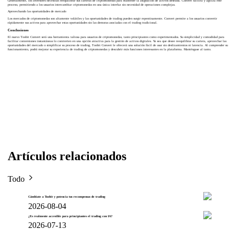
Generalmente, los inversores necesitan reequilibrar sus carteras de criptomonedas para mantener la asignación de activos deseada. Convert facilita y agiliza este
proceso, permitiendo a los usuarios intercambiar criptomonedas en una única interfaz sin necesidad de operaciones complejas.
Aprovechando las oportunidades de mercado
Los mercados de criptomonedas son altamente volátiles y las oportunidades de trading pueden surgir repentinamente. Convert permite a los usuarios convertir
rápidamente sus activos para aprovechar estas oportunidades sin las demoras asociadas con el trading tradicional.
Conclusiones
El nuevo Toobit Convert será una herramienta valiosa para usuarios de criptomonedas, tanto principiantes como experimentados. Su simplicidad y comodidad para
facilitar conversiones instantáneas lo convierten en una opción atractiva para la gestión de activos digitales. Ya sea que desee reequilibrar su cartera, aprovechar las
oportunidades del mercado o simplificar su proceso de trading, Toobit Convert le ofrecerá una solución fácil de usar sin deslizamientos ni latencia. Al comprender su
funcionamiento, podrá mejorar su experiencia de trading de criptomonedas y descubrir más funciones interesantes en la plataforma. Manténgase al tanto.
Artículos relacionados
Todo
Cámbiate a Toobit y potencia tus recompensas de trading
2026-08-04
¿Es realmente accesible para principiantes el trading con IA?
2026-07-13