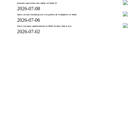
Encuentra operaciones más rápido con Toobit IA
2026-07-08
Opera con más claridad gracias a las gráficas de TradingView en Toobit
2026-07-06
Opera con mayor apalancamiento en Toobit sin dejar nada al azar
2026-07-02