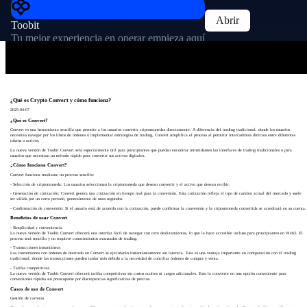
Abrir
Toobit
Tu mejor experiencia en operar empieza aquí
¿Qué es Crypto Convert y cómo funciona?
2025-04-07
¿Qué es Convert?
Convert es una herramienta sencilla que permite a los usuarios convertir criptomonedas directamente. A diferencia del trading tradicional, donde los usuarios
necesitan navegar por los libros de órdenes o implementar estrategias de trading, Convert simplifica el proceso al permitir intercambios directos entre diferentes
tokens o activos.
La nueva versión de Toobit Convert será especialmente útil para principiantes que puedan encontrar intimidantes las interfaces de trading tradicionales o para
usuarios que necesitan un método rápido para convertir sus activos digitales.
¿Cómo funciona Convert?
Convert funciona mediante un proceso sencillo:
- Selección de criptomoneda: Los usuarios seleccionan la criptomoneda que desean convertir y el activo que desean recibir.
- Generación de cotización: Convert genera una cotización en tiempo real para la conversión. Esta cotización refleja el tipo de cambio actual del mercado y suele
ser válida por un corto periodo, generalmente de unos segundos.
- Confirmación de conversión: Si el usuario está de acuerdo con la cotización, puede confirmar la conversión y la criptomoneda convertida se acreditará en su cuenta.
Beneficios de usar Convert
- Simplicidad y conveniencia
La nueva versión de Toobit Convert ofrecerá una interfaz fácil de navegar con cero deslizamientos, lo que la hace accesible incluso para principiantes en Web3. El
proceso será sencillo y no requiere conocimientos avanzados de trading.
- Transacciones instantáneas
Las conversiones con órdenes de mercado en Convert se ejecutarán instantáneamente sin latencia. Esta es una ventaja importante en comparación con el trading
tradicional, donde las transacciones pueden tardar más debido a la necesidad de conciliar órdenes de compra y venta.
- Tarifas competitivas
La nueva versión de Toobit Convert ofrecerá tarifas competitivas sin costos ocultos ni cargos adicionales. Esto la convierte en una opción conveniente para
conversiones rápidas sin preocuparse por discrepancias significativas de precios.
Casos de uso de Convert
Gestión de carteras