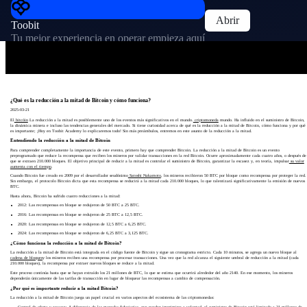
Abrir
Toobit
Tu mejor experiencia en operar empieza aquí
¿Qué es la reducción a la mitad de Bitcoin y cómo funciona?
2025-03-21
El
bitcóin
La reducción a la mitad es posiblemente uno de los eventos más significativos en el mundo.
criptomoneda
mundo. Ha influido en el suministro de Bitcoin,
la dinámica minera e incluso las tendencias generales del mercado. Si tiene curiosidad acerca de qué es la reducción a la mitad de Bitcoin, cómo funciona y por qué
es importante; ¡Hoy en Toobit Academy lo explicaremos todo! Sin más preámbulos, entremos en este asunto de la reducción a la mitad.
Entendiendo la reducción a la mitad de Bitcoin
Para comprender completamente la importancia de este evento, primero hay que comprender Bitcoin. La reducción a la mitad de Bitcoin es un evento
preprogramado que reduce la recompensa que reciben los mineros por validar transacciones en la red Bitcoin. Ocurre aproximadamente cada cuatro años, o después de
que se extraen 210.000 bloques. El objetivo principal de reducir a la mitad es controlar el suministro de Bitcoin, garantizar la escasez y, en teoría, impulsar
su valor
aumenta con el tiempo
.
Cuando Bitcoin fue creado en 2009 por el desarrollador seudónimo
Satoshi Nakamoto
, los mineros recibieron 50 BTC por bloque como recompensa por proteger la red.
Sin embargo, el protocolo Bitcoin dicta que esta recompensa se reducirá a la mitad cada 210.000 bloques, lo que ralentizará significativamente la emisión de nuevos
BTC.
Hasta ahora, Bitcoin ha sufrido cuatro reducciones a la mitad:
2012: Las recompensas en bloque se redujeron de 50 BTC a 25 BTC.
2016: Las recompensas en bloque se redujeron de 25 BTC a 12,5 BTC.
2020: Las recompensas en bloque se redujeron de 12,5 BTC a 6,25 BTC.
2024: Las recompensas en bloque se redujeron de 6,25 BTC a 3,125 BTC.
¿Cómo funciona la reducción a la mitad de Bitcoin?
La reducción a la mitad de Bitcoin está integrada en el código fuente de Bitcoin y sigue un cronograma estricto. Cada 10 minutos, se agrega un nuevo bloque al
cadena de bloques
y los mineros reciben una recompensa por procesar transacciones. Una vez que la red alcanza el siguiente umbral de reducción a la mitad (cada
210.000 bloques), la recompensa por extraer nuevos bloques se reduce a la mitad.
Este proceso continúa hasta que se hayan extraído los 21 millones de BTC, lo que se estima que ocurrirá alrededor del año 2140. En ese momento, los mineros
dependerán únicamente de las tarifas de transacción en lugar de bloquear las recompensas a cambio de compensación.
¿Por qué es importante reducir a la mitad Bitcoin?
La reducción a la mitad de Bitcoin juega un papel crucial en varios aspectos del ecosistema de las criptomonedas:
Control de oferta y escasez: A diferencia de las monedas fiduciarias, que pueden imprimirse a voluntad, el suministro de Bitcoin está limitado a 21 millones de