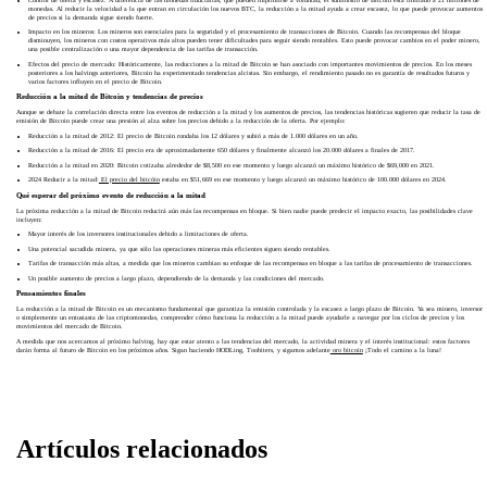
monedas. Al reducir la velocidad a la que entran en circulación los nuevos BTC, la reducción a la mitad ayuda a crear escasez, lo que puede provocar aumentos
de precios si la demanda sigue siendo fuerte.
Impacto en los mineros: Los mineros son esenciales para la seguridad y el procesamiento de transacciones de Bitcoin. Cuando las recompensas del bloque
disminuyen, los mineros con costos operativos más altos pueden tener dificultades para seguir siendo rentables. Esto puede provocar cambios en el poder minero,
una posible centralización o una mayor dependencia de las tarifas de transacción.
Efectos del precio de mercado: Históricamente, las reducciones a la mitad de Bitcoin se han asociado con importantes movimientos de precios. En los meses
posteriores a los halvings anteriores, Bitcoin ha experimentado tendencias alcistas. Sin embargo, el rendimiento pasado no es garantía de resultados futuros y
varios factores influyen en el precio de Bitcoin.
Reducción a la mitad de Bitcoin y tendencias de precios
Aunque se debate la correlación directa entre los eventos de reducción a la mitad y los aumentos de precios, las tendencias históricas sugieren que reducir la tasa de
emisión de Bitcoin puede crear una presión al alza sobre los precios debido a la reducción de la oferta. Por ejemplo:
Reducción a la mitad de 2012: El precio de Bitcoin rondaba los 12 dólares y subió a más de 1.000 dólares en un año.
Reducción a la mitad de 2016: El precio era de aproximadamente 650 dólares y finalmente alcanzó los 20.000 dólares a finales de 2017.
Reducción a la mitad en 2020: Bitcoin cotizaba alrededor de $8,500 en ese momento y luego alcanzó un máximo histórico de $69,000 en 2021.
2024 Reducir a la mitad:
El precio del bitcóin
estaba en $51,669 en ese momento y luego alcanzó un máximo histórico de 100.000 dólares en 2024.
Qué esperar del próximo evento de reducción a la mitad
La próxima reducción a la mitad de Bitcoin reducirá aún más las recompensas en bloque. Si bien nadie puede predecir el impacto exacto, las posibilidades clave
incluyen:
Mayor interés de los inversores institucionales debido a limitaciones de oferta.
Una potencial sacudida minera, ya que sólo las operaciones mineras más eficientes siguen siendo rentables.
Tarifas de transacción más altas, a medida que los mineros cambian su enfoque de las recompensas en bloque a las tarifas de procesamiento de transacciones.
Un posible aumento de precios a largo plazo, dependiendo de la demanda y las condiciones del mercado.
Pensamientos finales
La reducción a la mitad de Bitcoin es un mecanismo fundamental que garantiza la emisión controlada y la escasez a largo plazo de Bitcoin. Ya sea minero, inversor
o simplemente un entusiasta de las criptomonedas, comprender cómo funciona la reducción a la mitad puede ayudarle a navegar por los ciclos de precios y los
movimientos del mercado de Bitcoin.
A medida que nos acercamos al próximo halving, hay que estar atento a las tendencias del mercado, la actividad minera y el interés institucional: estos factores
darán forma al futuro de Bitcoin en los próximos años. Sigan haciendo HODLing, Toobiters, y sigamos adelante
oro bitcoin
¡Todo el camino a la luna!
Artículos relacionados