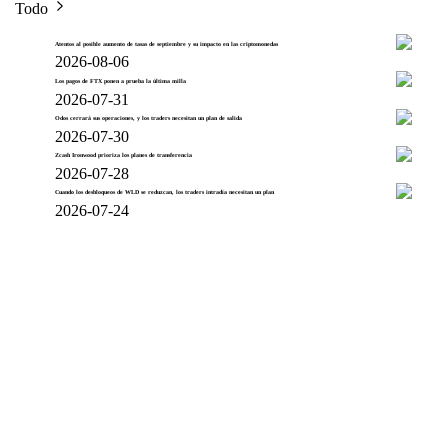
Todo
Atentos al posible aumento de tasas de septiembre y su impacto en las criptomonedas
2026-08-06
Los pagos de FTX ponen a prueba la última milla
2026-07-31
Odos cerrará sus operaciones, y los traders necesitan un plan de salida
2026-07-30
Zcash Ironwood prioriza los planes de transferencia
2026-07-28
Cuando los desbloqueos de WLD se reduzcan, los traders intradía necesitan un plan
2026-07-24