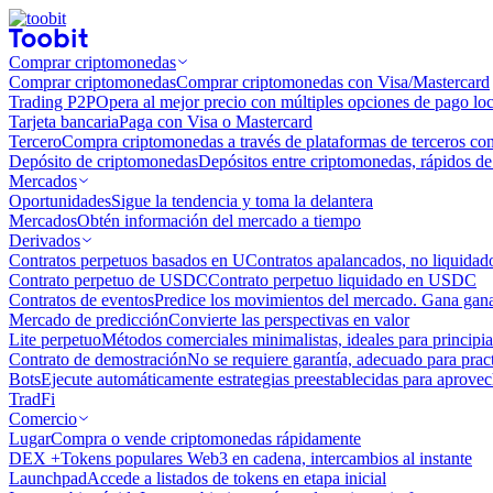
Comprar criptomonedas
Comprar criptomonedas
Comprar criptomonedas con Visa/Mastercard
Trading P2P
Opera al mejor precio con múltiples opciones de pago loc
Tarjeta bancaria
Paga con Visa o Mastercard
Tercero
Compra criptomonedas a través de plataformas de terceros co
Depósito de criptomonedas
Depósitos entre criptomonedas, rápidos de 
Mercados
Oportunidades
Sigue la tendencia y toma la delantera
Mercados
Obtén información del mercado a tiempo
Derivados
Contratos perpetuos basados ​​en U
Contratos apalancados, no liquida
Contrato perpetuo de USDC
Contrato perpetuo liquidado en USDC
Contratos de eventos
Predice los movimientos del mercado. Gana ganan
Mercado de predicción
Convierte las perspectivas en valor
Lite perpetuo
Métodos comerciales minimalistas, ideales para principia
Contrato de demostración
No se requiere garantía, adecuado para pract
Bots
Ejecute automáticamente estrategias preestablecidas para aprovec
TradFi
Comercio
Lugar
Compra o vende criptomonedas rápidamente
DEX +
Tokens populares Web3 en cadena, intercambios al instante
Launchpad
Accede a listados de tokens en etapa inicial