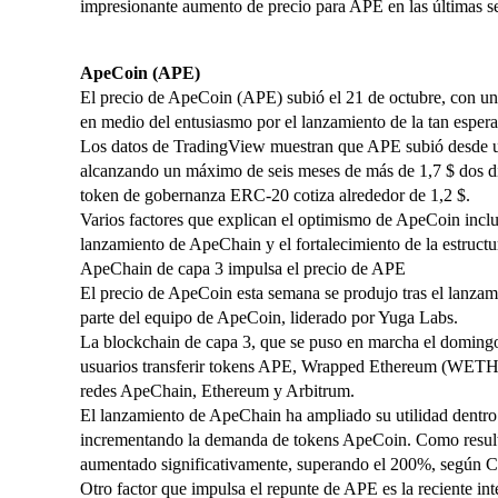
impresionante aumento de precio para APE en las últimas 
ApeCoin (APE)
El precio de ApeCoin (APE) subió el 21 de octubre, con u
en medio del entusiasmo por el lanzamiento de la tan esper
Los datos de TradingView muestran que APE subió desde un
alcanzando un máximo de seis meses de más de 1,7 $ dos día
token de gobernanza ERC-20 cotiza alrededor de 1,2 $.
Varios factores que explican el optimismo de ApeCoin inclu
lanzamiento de ApeChain y el fortalecimiento de la estruct
ApeChain de capa 3 impulsa el precio de APE
El precio de ApeCoin esta semana se produjo tras el lanzam
parte del equipo de ApeCoin, liderado por Yuga Labs.
La blockchain de capa 3, que se puso en marcha el domingo,
usuarios transferir tokens APE, Wrapped Ethereum (WETH
redes ApeChain, Ethereum y Arbitrum.
El lanzamiento de ApeChain ha ampliado su utilidad dentro
incrementando la demanda de tokens ApeCoin. Como resul
aumentado significativamente, superando el 200%, según C
Otro factor que impulsa el repunte de APE es la reciente i