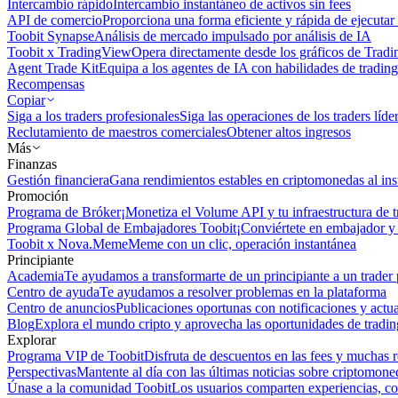
Intercambio rápido
Intercambio instantáneo de activos sin fees
API de comercio
Proporciona una forma eficiente y rápida de ejecutar 
Toobit Synapse
Análisis de mercado impulsado por análisis de IA
Toobit x TradingView
Opera directamente desde los gráficos de Trad
Agent Trade Kit
Equipa a los agentes de IA con habilidades de trading
Recompensas
Copiar
Siga a los traders profesionales
Siga las operaciones de los traders líd
Reclutamiento de maestros comerciales
Obtener altos ingresos
Más
Finanzas
Gestión financiera
Gana rendimientos estables en criptomonedas al ins
Promoción
Programa de Bróker
¡Monetiza el Volume API y tu infraestructura de t
Programa Global de Embajadores Toobit
¡Conviértete en embajador y 
Toobit x Nova.Meme
Meme con un clic, operación instantánea
Principiante
Academia
Te ayudamos a transformarte de un principiante a un trader 
Centro de ayuda
Te ayudamos a resolver problemas en la plataforma
Centro de anuncios
Publicaciones oportunas con notificaciones y actua
Blog
Explora el mundo cripto y aprovecha las oportunidades de tradin
Explorar
Programa VIP de Toobit
Disfruta de descuentos en las fees y muchas 
Perspectivas
Mantente al día con las últimas noticias sobre criptomone
Únase a la comunidad Toobit
Los usuarios comparten experiencias, c