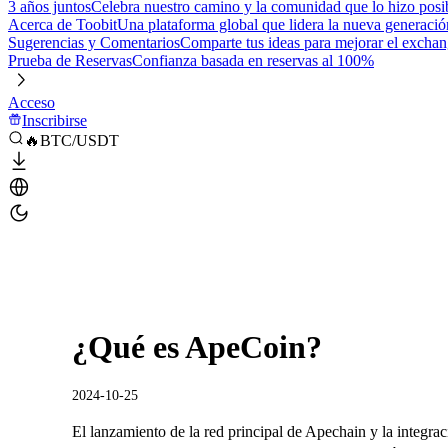
3 años juntos
Celebra nuestro camino y la comunidad que lo hizo posi
Acerca de Toobit
Una plataforma global que lidera la nueva generació
Sugerencias y Comentarios
Comparte tus ideas para mejorar el excha
Prueba de Reservas
Confianza basada en reservas al 100%
Acceso
Inscribirse
🔥BTC/USDT
¿Qué es ApeCoin?
2024-10-25
El lanzamiento de la red principal de Apechain y la integr