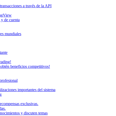
transacciones a través de la API
ingView
 y de cuenta
eres mundiales
tante
rading!
obtén beneficios competitivos!
profesional
lizaciones importantes del sistema
g
recompensas exclusivas.
das.
onocimientos y discuten temas