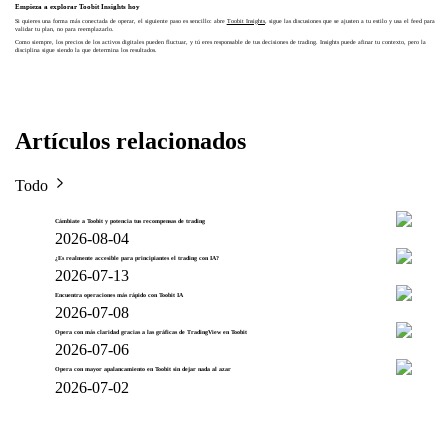
Empieza a explorar Toobit Insights hoy
Si quieres una forma más conectada de operar, el siguiente paso es sencillo: abre
Toobit Insights
, sigue las discusiones que se ajusten a tu estilo y usa el feed para
validar tu plan, no para reemplazarlo.
Como siempre, los precios de los activos digitales pueden fluctuar, y tú eres responsable de tus decisiones de trading. Insights puede afinar tu contexto, pero la
disciplina sigue siendo la que determina los resultados.
Artículos relacionados
Todo
Cámbiate a Toobit y potencia tus recompensas de trading
2026-08-04
¿Es realmente accesible para principiantes el trading con IA?
2026-07-13
Encuentra operaciones más rápido con Toobit IA
2026-07-08
Opera con más claridad gracias a las gráficas de TradingView en Toobit
2026-07-06
Opera con mayor apalancamiento en Toobit sin dejar nada al azar
2026-07-02