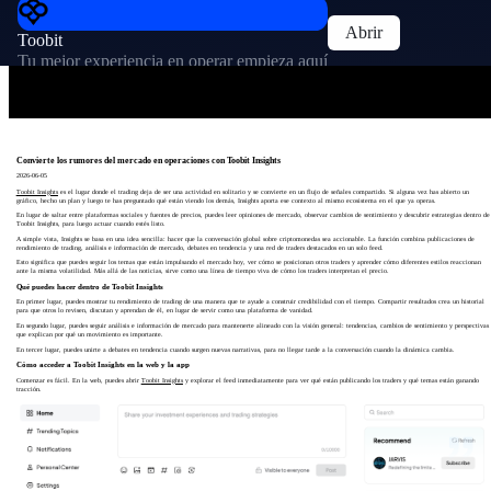
Abrir
Toobit
Tu mejor experiencia en operar empieza aquí
Convierte los rumores del mercado en operaciones con Toobit Insights
2026-06-05
Toobit Insights
es el lugar donde el trading deja de ser una actividad en solitario y se convierte en un flujo de señales compartido. Si alguna vez has abierto un
gráfico, hecho un plan y luego te has preguntado qué están viendo los demás, Insights aporta ese contexto al mismo ecosistema en el que ya operas.
En lugar de saltar entre plataformas sociales y fuentes de precios, puedes leer opiniones de mercado, observar cambios de sentimiento y descubrir estrategias dentro de
Toobit Insights, para luego actuar cuando estés listo.
A simple vista, Insights se basa en una idea sencilla: hacer que la conversación global sobre criptomonedas sea accionable. La función combina publicaciones de
rendimiento de trading, análisis e información de mercado, debates en tendencia y una red de traders destacados en un solo feed.
Esto significa que puedes seguir los temas que están impulsando el mercado hoy, ver cómo se posicionan otros traders y aprender cómo diferentes estilos reaccionan
ante la misma volatilidad. Más allá de las noticias, sirve como una línea de tiempo viva de cómo los traders interpretan el precio.
Qué puedes hacer dentro de Toobit Insights
En primer lugar, puedes mostrar tu rendimiento de trading de una manera que te ayude a construir credibilidad con el tiempo. Compartir resultados crea un historial
para que otros lo revisen, discutan y aprendan de él, en lugar de servir como una plataforma de vanidad.
En segundo lugar, puedes seguir análisis e información de mercado para mantenerte alineado con la visión general: tendencias, cambios de sentimiento y perspectivas
que explican por qué un movimiento es importante.
En tercer lugar, puedes unirte a debates en tendencia cuando surgen nuevas narrativas, para no llegar tarde a la conversación cuando la dinámica cambia.
Cómo acceder a Toobit Insights en la web y la app
Comenzar es fácil. En la web, puedes abrir
Toobit Insights
y explorar el feed inmediatamente para ver qué están publicando los traders y qué temas están ganando
tracción.