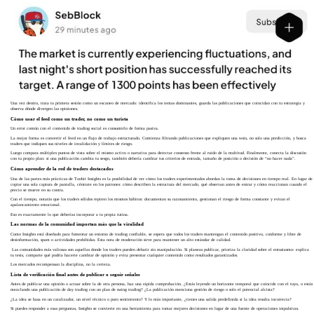
Una vez dentro, trata tu primera sesión como un escaneo de mercado: identifica los temas dominantes, guarda las publicaciones que coincidan con tu estrategia y
observa dónde divergen las opiniones.
Cómo usar el feed como un trader, no como un turista
Un error común con el contenido de trading social es consumirlo de forma pasiva.
La mejor forma es convertir el feed en un flujo de trabajo estructurado. Comienza filtrando publicaciones que expliquen una tesis, no solo una predicción, y busca
traders que indiquen sus niveles de invalidación y límites de riesgo.
Luego compara múltiples puntos de vista sobre el mismo activo o narrativa para detectar consenso frente al ruido de la multitud. Finalmente, conecta la discusión
con tu propio plan: si una publicación cambia tu sesgo, también debería cambiar tus criterios de entrada, tamaño de posición o decisión de “no hacer nada”.
Cómo aprender de la red de traders destacados
Una de las partes más prácticas de Toobit Insights es la posibilidad de ver cómo los traders experimentados abordan la toma de decisiones en tiempo real. En lugar de
copiar una sola captura de pantalla, céntrate en los patrones: cómo describen la estructura del mercado, qué observan antes de entrar y cómo reaccionan cuando el
precio se mueve en su contra.
Con el tiempo, notarás que los traders sólidos repiten los mismos hábitos: documentan su razonamiento, gestionan el riesgo de forma constante y evitan el
apalancamiento emocional.
Eso es exactamente lo que deberías incorporar a tu propia rutina.
Las normas de la comunidad importan más que la viralidad
Como Insights está diseñado para fomentar un entorno de trading confiable, se espera que todos los traders mantengan el contenido positivo, conforme y libre de
desinformación, spam o actividades prohibidas. Esta nota de moderación sirve para mantener un alto estándar de calidad.
Las comunidades más valiosas son aquellas donde los traders pueden debatir sin manipulación. Si planeas publicar, prioriza la claridad sobre el entusiasmo: explica
tu tesis, comparte qué podría hacerte cambiar de opinión y evita presentar cualquier contenido como resultados garantizados.
Los mercados recompensan la disciplina, no la certeza.
Lista de verificación final antes de publicar o seguir señales
Antes de publicar una opinión o actuar sobre la de otra persona, haz una rápida comprobación. ¿Estás leyendo un horizonte temporal que coincide con el tuyo, o estás
mezclando una publicación de day trading con un plan de swing trading? ¿La publicación menciona gestión de riesgo o solo el potencial alcista?
¿La idea se basa en un catalizador, un nivel técnico o puro sentimiento? Y lo más importante, ¿tienes una salida predefinida si la idea resulta incorrecta?
Si puedes responder a esas preguntas, Insights se convierte en una herramienta para tomar mejores decisiones en lugar de una fuente de operaciones impulsivas.