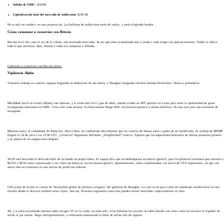
Salidas de USDC:
-$326M
Capitalización total del mercado de stablecoins:
$228.4B
No es solo un cambio—es una preparación. Las ballenas de stablecoins están de vuelta, y están eligiendo bandos.
Cómo comenzar a comerciar con Bitcoin
Bitcoin es el OG—aún el rey de la colina, aún moviendo mercados. Ya sea que estés acumulando sats o yendo a todo riesgo con apalancamiento, Toobit te ofrece
todo lo que necesitas. Spot, Futuros y todas las campanas y silbidos.
Comienza a comerciar con Bitcoin ahora.
Vigilancia Alpha
Tenemos airdrops en camino, equipos fingiendo no deshacerse de sus tokens, y Shanghai otorgando estrellas doradas blockchain. Vamos a profundizar.
MetaMask inició su evento Odyssey esta semana, y si tienes dos clics y gas de sobra, puedes acuñar un NFT gratuito en Linea para tener la oportunidad de ganar
recompensas semanales en USDC. Cinco mil cada semana. Es básicamente Bingo DeFi con mejores premios y menos abuelitas. No está mal para una extensión de
navegador.
Mientras tanto, el cofundador de Pump.fun, Alon Cohen, ha confirmado oficialmente que las carteras de Solana están a punto de ser bendecidas. El airdrop de $PUMP
llegará el 24 de julio a las 15:00 UTC. ¿Criterios? Vagamente definidos. ¿Elegibilidad? Caótica. Esperen que los sospechosos habituales de Solana presuman primero
y se quejen de las asignaciones después.
WLFI está haciendo el delicado baile de no hundir su propio token. El equipo dice que no desbloqueará su reserva (genial), pero los primeros inversores que entraron a
$0.015 y $0.05 están comenzando a ver cómo sus bolsas se vacían (menos genial). Aparentemente, están coordinándose con socios de CEX importantes, así que con
suerte esto no terminará en una mecha de perdición ardiente.
CFX acaba de recibir la corona de "blockchain global de primera categoría" del gobierno de Shanghai. Lo cual es un poco como ser nombrado valedictorian en una
escuela donde el director también mina cripto. Aun así, flexiones regionales como esta pueden mover mercados—especialmente en Asia.
Ah, y si estás escuchando rumores sobre recoger YT en la caída, no estás solo. A las ballenas les encanta un token herido casi tanto como les encanta la liquidez de
salida al por menor. Juega inteligentemente, o terminarás sosteniendo la bolsa de salida alfa de alguien.