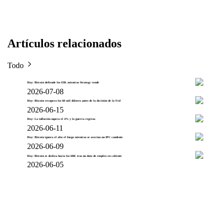
Artículos relacionados
Todo
Hoy: Bitcoin defiende los 63K mientras Strategy vende
2026-07-08
Hoy: Bitcoin recupera los 60 mil dólares antes de la decisión de la Fed
2026-06-15
Hoy: La inflación supera el 4% y la guerra regresa
2026-06-11
Hoy: Bitcoin ignora el alto el fuego mientras se avecina un IPC candente
2026-06-09
Hoy: Bitcoin se desliza hacia los 60K tras un dato de empleo en caliente
2026-06-05