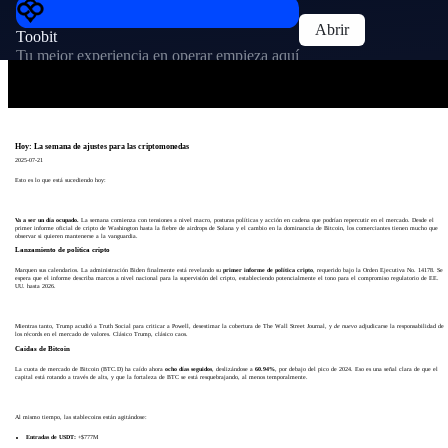
Abrir
Toobit
Tu mejor experiencia en operar empieza aquí
Hoy: La semana de ajustes para las criptomonedas
2025-07-21
Esto es lo que está sucediendo hoy:
Va a ser un día ocupado.
La semana comienza con tensiones a nivel macro, posturas políticas y acción en cadena que podrían repercutir en el mercado. Desde el
primer informe oficial de cripto de Washington hasta la fiebre de airdrops de Solana y el cambio en la dominancia de Bitcoin, los comerciantes tienen mucho que
observar si quieren mantenerse a la vanguardia.
Lanzamiento de política cripto
Marquen sus calendarios. La administración Biden finalmente está revelando su
primer informe de política cripto
, requerido bajo la Orden Ejecutiva No. 14178. Se
espera que el informe describa marcos a nivel nacional para la supervisión del cripto, estableciendo potencialmente el tono para el compromiso regulatorio de EE.
UU. hasta 2026.
Mientras tanto, Trump acudió a Truth Social para criticar a Powell, desestimar la cobertura de The Wall Street Journal, y
de nuevo
adjudicarse la responsabilidad de
los récords en el mercado de valores. Clásico Trump, clásico caos.
Caídas de Bitcoin
La cuota de mercado de Bitcoin (BTC.D) ha caído ahora
ocho días seguidos
, deslizándose a
60.94%
, por debajo del pico de 2024. Eso es una señal clara de que el
capital está rotando a través de alts, y que la fortaleza de BTC se está resquebrajando, al menos temporalmente.
Al mismo tiempo, las stablecoins están agitándose:
Entradas de USDT:
+$777M