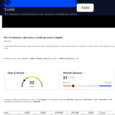
Abrir
Toobit
Tu mejor experiencia en operar empieza aquí
Hoy: El sentimiento cripto mejora a medida que mejora la liquidez
2025-12-03
Los mercados abrieron más firmes ya que una serie de cuatro catalizadores políticos e institucionales elevaron el sentimiento, estableciendo un tono constructivo para
el día.
El dominio de BTC subió a
59.32%
, el
Índice de Miedo y Avaricia
marcó
22
, y el
Índice de Altcoin
bajó a
21
.
Los flujos de stablecoin fortalecieron el contexto.
Las entradas
el 3 de diciembre totalizaron
$367.03M
, impulsadas por
$101.59M
en USDT y
$314.25M
en USDC,
expandiendo el suministro circulante total a
$269.97B
.