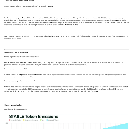
Actualizaciones de política macro
Las señales de política continuaron inclinándose hacia lo
positivo
.
La decisión de
Vanguard
de habilitar el comercio de ETF de Bitcoin spot representa un cambio significativo para una institución históricamente conservadora,
alineándose con el llamado de Bank of America para una asignación de 1 a 4% a activos digitales para clientes adecuados. Las expectativas de que
Hassett
pueda
suceder a Powell, combinadas con el fin formal del
ajuste cuantitativo
por parte de la Fed, fortalecieron el sentimiento de liquidez. La SEC también reafirmó que las
exenciones de innovación para activos digitales están en camino de ser lanzadas
dentro de un mes
.
Mientras tanto, American
Bitcoin
Corp experimentó
volatilidad extrema
, con acciones cayendo más de la mitad en menos de 30 minutos antes de que se detuviera el
comercio varias veces.
Destacados de la industria
Circle expande iniciativas financieras globales
Circle
presentó la
Fundación Circle
, respaldada por su compromiso de equidad del 1%. La fundación se centrará en fortalecer la infraestructura financiera de
pequeñas empresas, mejorar los sistemas de ayuda humanitaria y construir marcos de participación económica.
Kraken se adentra más en RWAs
Kraken
anunció su
adquisición de Backed Finance
, que emite representaciones tokenizadas de acciones y ETFs. La compañía planea integrar estos productos más
estrechamente en su ecosistema existente.
Los mercados de predicción ganan impulso
Opinion Labs
reveló que recientemente aseguró decenas de millones en nueva financiación. Dentro de un mes de beta pública, el volumen acumulado superó los
$5B
y el interés abierto excedió los
$60M
, reforzando su posición entre las plataformas de predicción más grandes. Kalshi también cerró una ronda de
$1B
con una
valoración de
$11B
. Las acciones tokenizadas permanecen en una etapa temprana con un tamaño de mercado total de
$650M
.
Observación Alpha
Distribución de tokens estables