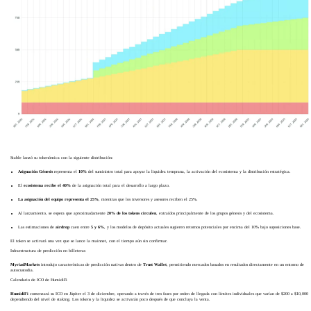
Stable lanzó su tokenómica con la siguiente distribución:
Asignación Génesis
representa el
10%
del suministro total para apoyar la liquidez temprana, la activación del ecosistema y la distribución estratégica.
El
ecosistema recibe el 40%
de la asignación total para el desarrollo a largo plazo.
La asignación del equipo representa el 25%
, mientras que los inversores y asesores reciben el 25%.
Al lanzamiento, se espera que aproximadamente
20% de los tokens circulen
, extraídos principalmente de los grupos génesis y del ecosistema.
Las estimaciones de
airdrop
caen entre
5 y 6%
, y los modelos de depósito actuales sugieren retornos potenciales por encima del 10% bajo suposiciones base.
El token se activará una vez que se lance la mainnet, con el tiempo aún sin confirmar.
Infraestructura de predicción en billeteras
MyriadMarkets
introdujo características de predicción nativas dentro de
Trust Wallet
, permitiendo mercados basados en resultados directamente en un entorno de
autocustodia.
Calendario de ICO de HumidiFi
HumidiFi
comenzará su ICO en Júpiter el 3 de diciembre, operando a través de tres fases por orden de llegada con límites individuales que varían de $200 a $10,000
dependiendo del nivel de staking. Los tokens y la liquidez se activarán poco después de que concluya la venta.