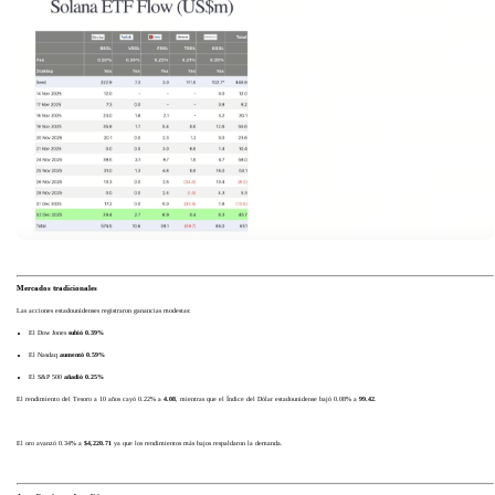
Mercados tradicionales
Las acciones estadounidenses registraron ganancias modestas:
El Dow Jones
subió 0.39%
El Nasdaq
aumentó 0.59%
El S&P 500
añadió 0.25%
El rendimiento del Tesoro a 10 años cayó 0.22% a
4.08
, mientras que el Índice del Dólar estadounidense bajó 0.08% a
99.42
.
El oro avanzó 0.34% a
$4,220.71
ya que los rendimientos más bajos respaldaron la demanda.