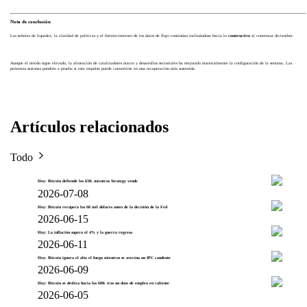
Nota de conclusión
Las señales de liquidez, la claridad de políticas y el fortalecimiento de los datos de flujo continúan inclinándose hacia lo
constructivo
al comenzar diciembre.
Aunque el miedo sigue elevado, la alineación de catalizadores macro y desarrollos sectoriales ha mejorado materialmente la configuración de la semana. Las
próximas sesiones pondrán a prueba si este impulso puede convertirse en una recuperación más sostenida.
Artículos relacionados
Todo
Hoy: Bitcoin defiende los 63K mientras Strategy vende
2026-07-08
Hoy: Bitcoin recupera los 60 mil dólares antes de la decisión de la Fed
2026-06-15
Hoy: La inflación supera el 4% y la guerra regresa
2026-06-11
Hoy: Bitcoin ignora el alto el fuego mientras se avecina un IPC candente
2026-06-09
Hoy: Bitcoin se desliza hacia los 60K tras un dato de empleo en caliente
2026-06-05