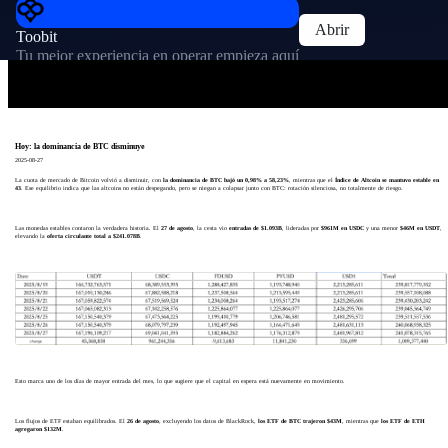
Abrir
Toobit
Tu mejor experiencia en operar empieza aquí
Hoy: la dominancia de BTC disminuye
2025-08-27
La cuota de mercado de Bitcoin volvió a disminuir, con
la dominancia de BTC bajó un 0,98% a 58,23%
, mientras que el
Índice de Altcoin se mantuvo estable en
43
. Ese equilibrio indica que las altcoins no están despegando, pero se niegan a colapsar junto con BTC: rotación silenciosa, no totalmente de riesgo.
Las monedas estables contaron la verdadera historia. El
27 de agosto
, la cesta vio
entradas de $1.093B
, lideradas por
$961M en USDC
y una menor
$46M en USDT
,
elevando la
oferta circulante total a $241.078B
.
Esto marca uno de los días de mayor entrada del mes, lo que sugiere que el capital en espera está nuevamente en movimiento.
Los flujos de ETF estaban equilibrados. El
26 de agosto
, excluyendo los datos de BlackRock,
los ETF de BTC trajeron $43M
, mientras que
los ETF de ETH
agregaron $132M
.