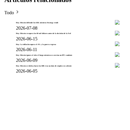
Todo
Hoy: Bitcoin defiende los 63K mientras Strategy vende
2026-07-08
Hoy: Bitcoin recupera los 60 mil dólares antes de la decisión de la Fed
2026-06-15
Hoy: La inflación supera el 4% y la guerra regresa
2026-06-11
Hoy: Bitcoin ignora el alto el fuego mientras se avecina un IPC candente
2026-06-09
Hoy: Bitcoin se desliza hacia los 60K tras un dato de empleo en caliente
2026-06-05