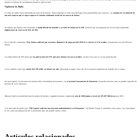
mejorar su sistema de recompensas basado en aplicaciones.
Vigilancia de Alpha
La tabla de alpha estuvo dominada por noticias de Solana. Varias empresas al estilo microstrategy están preparándose para lanzarse, con
tamaños de recaudación de
una sola empresa que se espera superen el tamaño combinado actual de los tesoros de Solana
.
Se informa que Pantera está alineando un
fondo híbrido de monedas y acciones de Solana de $1.25B
, mientras que otros gestores de activos están explorando
adquisiciones de reservas de SOL de $1B
.
En el lado del consumidor,
Play Solana confirmó que su primer dispositivo de juego portátil (PSG1) se enviará el 6 de octubre
, preinstalado con una billetera
Solana.
Los observadores de ETF notan que
las aplicaciones de ETF spot para Solana cierran en octubre
, un hito clave para el acceso generalizado.
Circle también reveló que
emitió $24.75B USDC en Solana este año
, subrayando su papel como uno de los mayores impulsores de liquidez de la cadena.
En otros lugares, las preventas de memes están calentándose nuevamente, con
el próximo lanzamiento de fourmeme
atrayendo atención como un posible repetidor de
patrones de ciclo anteriores.
Meteora finalizó sus distribuciones de puntos del primer y segundo trimestre, registrando
más de 565B puntos a través de 287,687 billeteras
para 2025.
Y en mercados de predicción,
1789 Capital confirmó una inversión multimillonaria en Polymarket
, con Donald Trump Jr. uniéndose como asesor. Los conocedores
lo ven como una preparación de la plataforma para una posible salida a bolsa.
Artículos relacionados