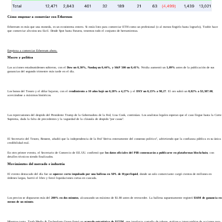
Cómo empezar a comerciar con Ethereum
Ethereum es más que una moneda, es un ecosistema entero. Si estás listo para comerciar ETH como un profesional (o al menos fingirlo hasta lograrlo), Toobit hace
que comerciar altcoins sea fácil. Desde Spot hasta Futuros, tenemos todo el conjunto de herramientas.
Empieza a comerciar Ethereum ahora.
Macro y política
Las acciones estadounidenses subieron, con el
Dow un 0,30%, Nasdaq un 0,44%, y S&P 500 un 0,41%
. Nvidia aumentó un
1,09%
antes de la publicación de sus
ganancias del segundo trimestre más tarde en el día.
Los bonos del Tesoro y el dólar bajaron, con el
rendimiento a 10 años bajó un 0,28% a 4,27%
y el
DXY un 0,23% a 98,27
. El oro subió un
0,82% a $3,387.08
,
acercándose a máximos históricos.
Las repercusiones del despido del Presidente Trump de la Gobernadora de la Fed, Lisa Cook, continúan. Los analistas legales esperan que el caso llegue hasta la Corte
Suprema, dada la falta de precedentes y la vaguedad de la cláusula de despido "por causa".
El Secretario del Tesoro, Bessent, añadió que la independencia de la Fed "deriva enteramente del consenso político", advirtiendo que la confianza pública es su única
credibilidad real.
En otro primer evento, el Secretario de Comercio de EE.UU. confirmó que
los datos oficiales del PIB comenzarán a publicarse en plataformas blockchain
, con
detalles técnicos siendo finalizados.
Movimientos del mercado e industria
El evento destacado del día fue un
squeeze corto impulsado por una ballena en XPL de Hyperliquid
, donde un solo comerciante cargó cientos de millones en
órdenes largas, barrió el libro y forzó liquidaciones cortas en cascada.
Los precios se dispararon más del
200% en dos minutos
, alcanzando un máximo de $1.80 antes de retroceder. La ballena supuestamente registró
$16M de ganancia en
menos de un minuto
.
Mientras tanto, Truth Media & Technology Group firmó un
acuerdo estratégico de $155M
, que involucra custodia de tokens, staking e intercambios de acciones para