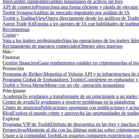
Intercambio rápido
Intercambio instantáneo de activos sin fees
API de comercio
Proporciona una forma eficiente y rápida de ejecutar 
Toobit Synapse
Análisis de mercado impulsado por análisis de IA
Toobit x TradingView
Opera directamente desde los gráficos de Trad
Agent Trade Kit
Equipa a los agentes de IA con habilidades de trading
Recompensas
Copiar
Siga a los traders profesionales
Siga las operaciones de los traders líd
Reclutamiento de maestros comerciales
Obtener altos ingresos
Más
Finanzas
Gestión financiera
Gana rendimientos estables en criptomonedas al ins
Promoción
Programa de Bróker
¡Monetiza el Volume API y tu infraestructura de t
Programa Global de Embajadores Toobit
¡Conviértete en embajador y 
Toobit x Nova.Meme
Meme con un clic, operación instantánea
Principiante
Academia
Te ayudamos a transformarte de un principiante a un trader 
Centro de ayuda
Te ayudamos a resolver problemas en la plataforma
Centro de anuncios
Publicaciones oportunas con notificaciones y actua
Blog
Explora el mundo cripto y aprovecha las oportunidades de tradin
Explorar
Programa VIP de Toobit
Disfruta de descuentos en las fees y muchas 
Perspectivas
Mantente al día con las últimas noticias sobre criptomone
Únase a la comunidad Toobit
Los usuarios comparten experiencias, c