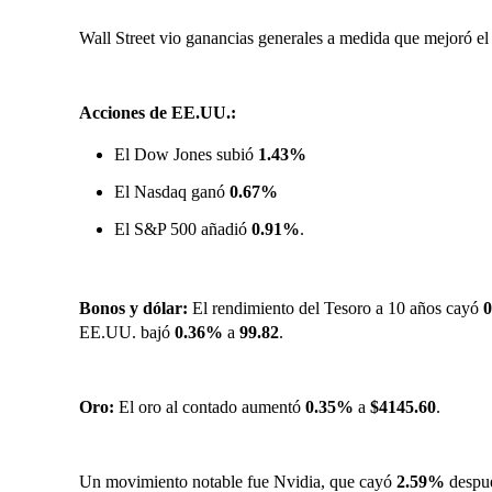
Wall Street vio ganancias generales a medida que mejoró el a
Acciones de EE.UU.:
El Dow Jones subió
1.43%
El Nasdaq ganó
0.67%
El S&P 500 añadió
0.91%
.
Bonos y dólar:
El rendimiento del Tesoro a 10 años cayó
EE.UU. bajó
0.36%
a
99.82
.
Oro:
El oro al contado aumentó
0.35%
a
$4145.60
.
Un movimiento notable fue Nvidia, que cayó
2.59%
despué