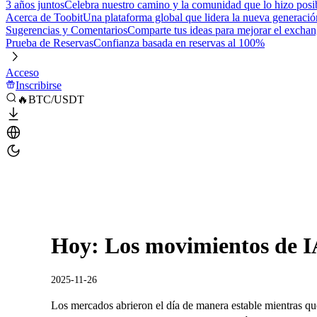
3 años juntos
Celebra nuestro camino y la comunidad que lo hizo posi
Acerca de Toobit
Una plataforma global que lidera la nueva generació
Sugerencias y Comentarios
Comparte tus ideas para mejorar el excha
Prueba de Reservas
Confianza basada en reservas al 100%
Acceso
Inscribirse
🔥BTC/USDT
Hoy: Los movimientos de I
2025-11-26
Los mercados abrieron el día de manera estable mientras q