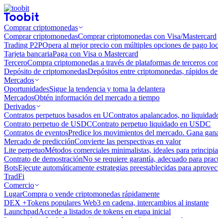
Comprar criptomonedas
Comprar criptomonedas
Comprar criptomonedas con Visa/Mastercard
Trading P2P
Opera al mejor precio con múltiples opciones de pago loc
Tarjeta bancaria
Paga con Visa o Mastercard
Tercero
Compra criptomonedas a través de plataformas de terceros co
Depósito de criptomonedas
Depósitos entre criptomonedas, rápidos de 
Mercados
Oportunidades
Sigue la tendencia y toma la delantera
Mercados
Obtén información del mercado a tiempo
Derivados
Contratos perpetuos basados ​​en U
Contratos apalancados, no liquida
Contrato perpetuo de USDC
Contrato perpetuo liquidado en USDC
Contratos de eventos
Predice los movimientos del mercado. Gana ganan
Mercado de predicción
Convierte las perspectivas en valor
Lite perpetuo
Métodos comerciales minimalistas, ideales para principia
Contrato de demostración
No se requiere garantía, adecuado para pract
Bots
Ejecute automáticamente estrategias preestablecidas para aprovec
TradFi
Comercio
Lugar
Compra o vende criptomonedas rápidamente
DEX +
Tokens populares Web3 en cadena, intercambios al instante
Launchpad
Accede a listados de tokens en etapa inicial