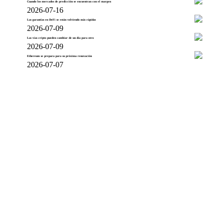
Cuando los mercados de predicción se encuentran con el margen
2026-07-16
Las garantías en DeFi se están volviendo más rápidas
2026-07-09
Las vías cripto pueden cambiar de un día para otro
2026-07-09
Ethereum se prepara para su próxima renovación
2026-07-07