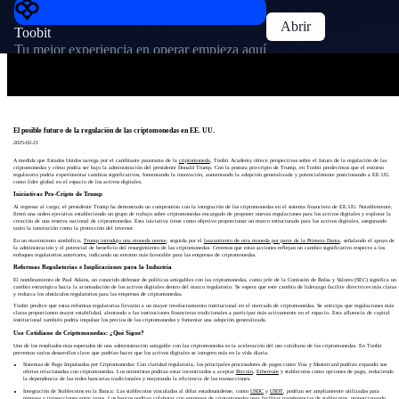
Abrir
Toobit
Tu mejor experiencia en operar empieza aquí
El posible futuro de la regulación de las criptomonedas en EE. UU.
2025-02-21
A medida que Estados Unidos navega por el cambiante panorama de la
criptomoneda
, Toobit Academy ofrece perspectivas sobre el futuro de la regulación de las
criptomonedas y cómo podría ser bajo la administración del presidente Donald Trump. Con la postura pro-cripto de Trump, en Toobit predecimos que el entorno
regulatorio podría experimentar cambios significativos, fomentando la innovación, aumentando la adopción generalizada y potencialmente posicionando a EE.UU.
como líder global en el espacio de los activos digitales.
Iniciativas Pro-Cripto de Trump
Al regresar al cargo, el presidente Trump ha demostrado un compromiso con la integración de las criptomonedas en el sistema financiero de EE.UU. Notablemente,
firmó una orden ejecutiva estableciendo un grupo de trabajo sobre criptomonedas encargado de proponer nuevas regulaciones para los activos digitales y explorar la
creación de una reserva nacional de criptomonedas. Esta iniciativa tiene como objetivo proporcionar un marco estructurado para los activos digitales, asegurando
tanto la innovación como la protección del inversor.
En un movimiento simbólico,
Trump introdujo una moneda meme
, seguida por el
lanzamiento de otra moneda por parte de la Primera Dama
, señalando el apoyo de
la administración y el potencial de beneficio del resurgimiento de las criptomonedas. Creemos que estas acciones reflejan un cambio significativo respecto a los
enfoques regulatorios anteriores, indicando un entorno más favorable para las empresas de criptomonedas.
Reformas Regulatorias e Implicaciones para la Industria
El nombramiento de Paul Atkins, un conocido defensor de políticas amigables con las criptomonedas, como jefe de la Comisión de Bolsa y Valores (SEC) significa un
cambio estratégico hacia la acomodación de los activos digitales dentro del marco regulatorio. Se espera que este cambio de liderazgo facilite directrices más claras
y reduzca los obstáculos regulatorios para las empresas de criptomonedas.
Toobit predice que estas reformas regulatorias llevarán a un mayor involucramiento institucional en el mercado de criptomonedas. Se anticipa que regulaciones más
claras proporcionen mayor estabilidad, alentando a las instituciones financieras tradicionales a participar más activamente en el espacio. Esta afluencia de capital
institucional también podría impulsar los precios de las criptomonedas y fomentar una adopción generalizada.
Uso Cotidiano de Criptomonedas: ¿Qué Sigue?
Uno de los resultados más esperados de una administración amigable con las criptomonedas es la aceleración del uso cotidiano de las criptomonedas. En Toobit
prevemos varios desarrollos clave que podrían hacer que los activos digitales se integren más en la vida diaria:
Sistemas de Pago Impulsados por Criptomonedas: Con claridad regulatoria, los principales procesadores de pagos como Visa y Mastercard podrían expandir sus
ofertas relacionadas con criptomonedas. Los minoristas podrían estar incentivados a aceptar
Bitcoin
,
Ethereum
y stablecoins como opciones de pago, reduciendo
la dependencia de las redes bancarias tradicionales y mejorando la eficiencia de las transacciones.
Integración de Stablecoins en la Banca: Las stablecoins vinculadas al dólar estadounidense, como
USDC
y
USDT
, podrían ser ampliamente utilizadas para
remesas y transacciones entre pares. Los bancos podrían colaborar con empresas de criptomonedas para facilitar transferencias de stablecoins, proporcionando