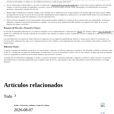
alternativas más rápidas y económicas a las transferencias bancarias y redes de pago tradicionales.
Activos Tokenizados en Bienes Raíces y Acciones: Se espera que la
tokenización de activos del mundo real
se acelere bajo un marco regulatorio más relajado.
Comprar acciones fraccionadas de propiedades o acciones a través de blockchain podría volverse común, aumentando la accesibilidad para los inversores
minoristas y mejorando la liquidez del mercado.
Moneda Digital Emitida por el Gobierno: Aunque es poco probable que la administración de Trump introduzca una moneda digital del banco central (CBDC),
hay especulaciones de que iniciativas del sector privado, respaldadas por marcos regulatorios, podrían llevar a un modelo híbrido donde los activos basados en
blockchain jueguen un papel más importante en los mercados financieros.
Políticas Fiscales Amigables con las Criptomonedas: Nuevas políticas podrían simplificar la tributación de las transacciones con criptomonedas, facilitando a
individuos y empresas la declaración de ganancias y pérdidas. Una estructura fiscal simplificada podría fomentar una adopción más amplia de los activos
digitales para pagos e inversiones.
Respuesta del Mercado y Perspectivas Futuras
El mercado ha respondido positivamente a las políticas amigables con las criptomonedas de la administración.
Bitcoin
, por ejemplo, superó la
marca de $100,000
por
primera vez, reflejando una renovada confianza de los inversores. Este aumento se atribuye en parte al optimismo en torno al enfoque de la administración hacia los
activos digitales.
Con estos desarrollos, los expertos de Toobit enfatizan la importancia de una regulación equilibrada que fomente la innovación sin sofocar el crecimiento. Las
iniciativas de la administración, junto con el compromiso proactivo de la industria, están preparadas para dar forma a un ecosistema cripto robusto y dinámico en
Estados Unidos.
Reflexiones Finales
La postura acogedora del presidente Trump hacia las criptomonedas, combinada con reformas regulatorias estratégicas, está destinada a redefinir el panorama cripto
en EE.UU. A medida que los pagos con criptomonedas, las stablecoins y los activos tokenizados se vuelven cada vez más comunes, se espera que tanto las empresas
como los consumidores se beneficien de un sistema financiero más eficiente e inclusivo.
A medida que estos desarrollos se despliegan, se alienta a las partes interesadas a mantenerse informadas y adaptarse al entorno en rápida evolución. Los próximos
años podrían marcar un período transformador para la industria cripto de EE.UU., posicionando al país como líder global en innovación blockchain y tecnología
financiera.
Artículos relacionados
Todo
Kalshi y Polymarket redibujan el mapa del volumen
2026-08-07