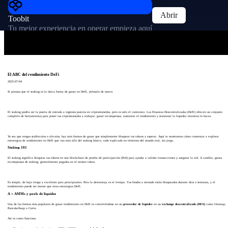
Abrir
Toobit
Tu mejor experiencia en operar empieza aquí
El ABC del rendimiento DeFi
2025-07-04
Si piensas que el staking es la única forma de ganar en DeFi, piénsalo de nuevo.
El staking podría ser la puerta de entrada a ingresos pasivos en criptomonedas, pero es solo el comienzo. Las Finanzas Descentralizadas (DeFi) ofrecen un conjunto
completo de herramientas para poner tus criptomonedas a trabajar: ganar recompensas, aumentar el rendimiento y mantener la liquidez mientras lo haces.
Ya sea que tengas stablecoins o altcoins, hay más formas de ganar que simplemente bloquear tus tokens y esperar. Aquí te mostramos cómo comenzar a explorar
estrategias de rendimiento en DeFi que van más allá del staking básico, todo explicado en términos del mundo real, sin jerga.
Staking 101
El staking significa bloquear tus tokens en una blockchain de prueba de participación (PoS) para ayudar a validar transacciones y asegurar la red. A cambio, ganas
recompensas de staking, generalmente pagadas en el mismo token.
Es simple, de bajo riesgo y excelente para principiantes. Pero la desventaja es el tiempo. Tus fondos a menudo están bloqueados durante días o semanas, y el
rendimiento puede ser menor que otras estrategias DeFi.
A = AMMs y pools de liquidez
Una de las formas más populares de ganar rendimiento en DeFi es convirtiéndose en un
proveedor de liquidez
en un
exchange descentralizado (DEX)
como Uniswap,
PancakeSwap o Curve.
Así es como funciona: