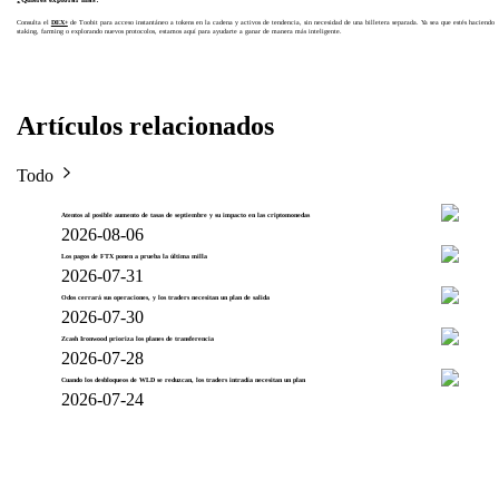
Consulta el
DEX+
de Toobit para acceso instantáneo a tokens en la cadena y activos de tendencia, sin necesidad de una billetera separada. Ya sea que estés haciendo
staking, farming o explorando nuevos protocolos, estamos aquí para ayudarte a ganar de manera más inteligente.
Artículos relacionados
Todo
Atentos al posible aumento de tasas de septiembre y su impacto en las criptomonedas
2026-08-06
Los pagos de FTX ponen a prueba la última milla
2026-07-31
Odos cerrará sus operaciones, y los traders necesitan un plan de salida
2026-07-30
Zcash Ironwood prioriza los planes de transferencia
2026-07-28
Cuando los desbloqueos de WLD se reduzcan, los traders intradía necesitan un plan
2026-07-24