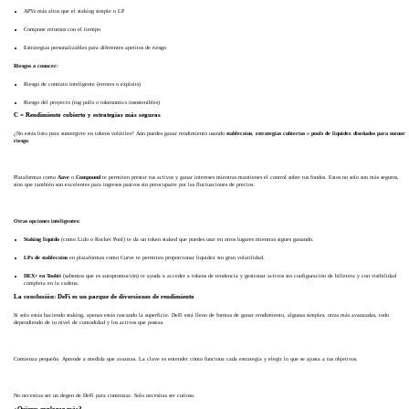
APYs más altos que el staking simple o LP
Compone retornos con el tiempo
Estrategias personalizables para diferentes apetitos de riesgo
Riesgos a conocer:
Riesgo de contrato inteligente (errores o exploits)
Riesgo del proyecto (rug pulls o tokenomics insostenibles)
C = Rendimiento cubierto y estrategias más seguras
¿No estás listo para sumergirte en tokens volátiles? Aún puedes ganar rendimiento usando
stablecoins
,
estrategias cubiertas
o
pools de liquidez diseñados para menor
riesgo
.
Plataformas como
Aave
o
Compound
te permiten prestar tus activos y ganar intereses mientras mantienes el control sobre tus fondos. Estos no solo son más seguros,
sino que también son excelentes para ingresos pasivos sin preocuparte por las fluctuaciones de precios.
Otras opciones inteligentes:
Staking líquido
(como Lido o Rocket Pool) te da un token staked que puedes usar en otros lugares mientras sigues ganando.
LPs de stablecoins
en plataformas como Curve te permiten proporcionar liquidez sin gran volatilidad.
DEX+ en Toobit
(sabemos que es autopromoción) te ayuda a acceder a tokens de tendencia y gestionar activos sin configuración de billetera y con visibilidad
completa en la cadena.
La conclusión: DeFi es un parque de diversiones de rendimiento
Si solo estás haciendo staking, apenas estás rascando la superficie. DeFi está lleno de formas de ganar rendimiento, algunas simples, otras más avanzadas, todo
dependiendo de tu nivel de comodidad y los activos que poseas.
Comienza pequeño. Aprende a medida que avanzas. La clave es entender cómo funciona cada estrategia y elegir lo que se ajusta a tus objetivos.
No necesitas ser un degen de DeFi para comenzar. Solo necesitas ser curioso.
¿Quieres explorar más?