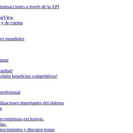
transacciones a través de la API
ingView
 y de cuenta
eres mundiales
tante
rading!
obtén beneficios competitivos!
profesional
lizaciones importantes del sistema
g
recompensas exclusivas.
das.
onocimientos y discuten temas