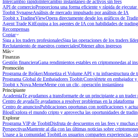
Intercambio rápido
Intercambio instantáneo de activos sin fees
API de comercio
Proporciona una forma eficiente y rápida de ejecutar 
Toobit Synapse
Análisis de mercado impulsado por análisis de IA
Toobit x TradingView
Opera directamente desde los gráficos de Trad
Agent Trade Kit
Equipa a los agentes de IA con habilidades de trading
Recompensas
Copiar
Siga a los traders profesionales
Siga las operaciones de los traders líd
Reclutamiento de maestros comerciales
Obtener altos ingresos
Más
Finanzas
Gestión financiera
Gana rendimientos estables en criptomonedas al ins
Promoción
Programa de Bróker
¡Monetiza el Volume API y tu infraestructura de t
Programa Global de Embajadores Toobit
¡Conviértete en embajador y 
Toobit x Nova.Meme
Meme con un clic, operación instantánea
Principiante
Academia
Te ayudamos a transformarte de un principiante a un trader 
Centro de ayuda
Te ayudamos a resolver problemas en la plataforma
Centro de anuncios
Publicaciones oportunas con notificaciones y actua
Blog
Explora el mundo cripto y aprovecha las oportunidades de tradin
Explorar
Programa VIP de Toobit
Disfruta de descuentos en las fees y muchas 
Perspectivas
Mantente al día con las últimas noticias sobre criptomone
Únase a la comunidad Toobit
Los usuarios comparten experiencias, c