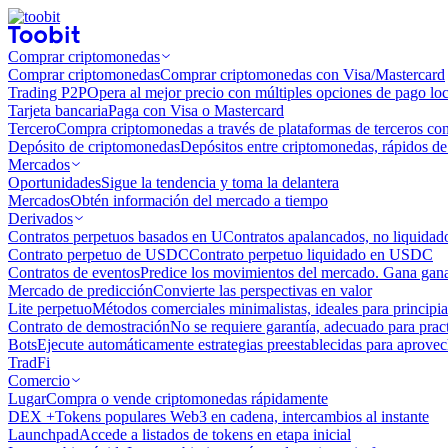
Comprar criptomonedas
Comprar criptomonedas
Comprar criptomonedas con Visa/Mastercard
Trading P2P
Opera al mejor precio con múltiples opciones de pago loc
Tarjeta bancaria
Paga con Visa o Mastercard
Tercero
Compra criptomonedas a través de plataformas de terceros co
Depósito de criptomonedas
Depósitos entre criptomonedas, rápidos de 
Mercados
Oportunidades
Sigue la tendencia y toma la delantera
Mercados
Obtén información del mercado a tiempo
Derivados
Contratos perpetuos basados ​​en U
Contratos apalancados, no liquida
Contrato perpetuo de USDC
Contrato perpetuo liquidado en USDC
Contratos de eventos
Predice los movimientos del mercado. Gana ganan
Mercado de predicción
Convierte las perspectivas en valor
Lite perpetuo
Métodos comerciales minimalistas, ideales para principia
Contrato de demostración
No se requiere garantía, adecuado para pract
Bots
Ejecute automáticamente estrategias preestablecidas para aprovec
TradFi
Comercio
Lugar
Compra o vende criptomonedas rápidamente
DEX +
Tokens populares Web3 en cadena, intercambios al instante
Launchpad
Accede a listados de tokens en etapa inicial