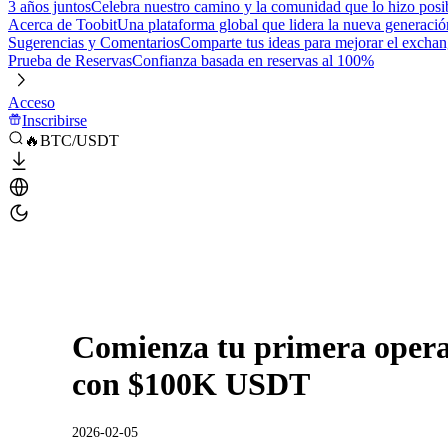
3 años juntos
Celebra nuestro camino y la comunidad que lo hizo posi
Acerca de Toobit
Una plataforma global que lidera la nueva generació
Sugerencias y Comentarios
Comparte tus ideas para mejorar el excha
Prueba de Reservas
Confianza basada en reservas al 100%
Acceso
Inscribirse
🔥BTC/USDT
Comienza tu primera operac
con $100K USDT
2026-02-05