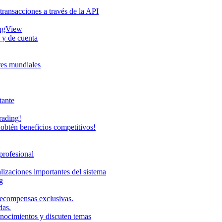
transacciones a través de la API
ingView
 y de cuenta
eres mundiales
tante
rading!
obtén beneficios competitivos!
profesional
lizaciones importantes del sistema
g
recompensas exclusivas.
das.
onocimientos y discuten temas