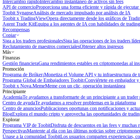
Intercambio rápido
Intercambio instantáneo de activos sin fees
API de comercio
Proporciona una forma eficiente y rápida de ejecutar 
Toobit Synapse
Análisis de mercado impulsado por análisis de IA
Toobit x TradingView
Opera directamente desde los gráficos de Trad
Agent Trade Kit
Equipa a los agentes de IA con habilidades de trading
Recompensas
Copiar
Siga a los traders profesionales
Siga las operaciones de los traders líd
Reclutamiento de maestros comerciales
Obtener altos ingresos
Más
Finanzas
Gestión financiera
Gana rendimientos estables en criptomonedas al ins
Promoción
Programa de Bróker
¡Monetiza el Volume API y tu infraestructura de t
Programa Global de Embajadores Toobit
¡Conviértete en embajador y 
Toobit x Nova.Meme
Meme con un clic, operación instantánea
Principiante
Academia
Te ayudamos a transformarte de un principiante a un trader 
Centro de ayuda
Te ayudamos a resolver problemas en la plataforma
Centro de anuncios
Publicaciones oportunas con notificaciones y actua
Blog
Explora el mundo cripto y aprovecha las oportunidades de tradin
Explorar
Programa VIP de Toobit
Disfruta de descuentos en las fees y muchas 
Perspectivas
Mantente al día con las últimas noticias sobre criptomone
Únase a la comunidad Toobit
Los usuarios comparten experiencias, c