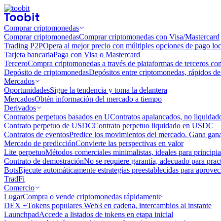
Comprar criptomonedas
Comprar criptomonedas
Comprar criptomonedas con Visa/Mastercard
Trading P2P
Opera al mejor precio con múltiples opciones de pago loc
Tarjeta bancaria
Paga con Visa o Mastercard
Tercero
Compra criptomonedas a través de plataformas de terceros co
Depósito de criptomonedas
Depósitos entre criptomonedas, rápidos de 
Mercados
Oportunidades
Sigue la tendencia y toma la delantera
Mercados
Obtén información del mercado a tiempo
Derivados
Contratos perpetuos basados ​​en U
Contratos apalancados, no liquida
Contrato perpetuo de USDC
Contrato perpetuo liquidado en USDC
Contratos de eventos
Predice los movimientos del mercado. Gana ganan
Mercado de predicción
Convierte las perspectivas en valor
Lite perpetuo
Métodos comerciales minimalistas, ideales para principia
Contrato de demostración
No se requiere garantía, adecuado para pract
Bots
Ejecute automáticamente estrategias preestablecidas para aprovec
TradFi
Comercio
Lugar
Compra o vende criptomonedas rápidamente
DEX +
Tokens populares Web3 en cadena, intercambios al instante
Launchpad
Accede a listados de tokens en etapa inicial