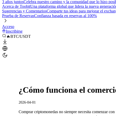
3 años juntos
Celebra nuestro camino y la comunidad que lo hizo posi
Acerca de Toobit
Una plataforma global que lidera la nueva generació
Sugerencias y Comentarios
Comparte tus ideas para mejorar el excha
Prueba de Reservas
Confianza basada en reservas al 100%
Acceso
Inscribirse
🔥BTC/USDT
¿Cómo funciona el comerci
2026-04-01
Comprar criptomonedas no siempre necesita comenzar con un