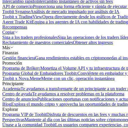
Intercambio rápido
Intercambio instantáneo de activos sin fees
API de comercio
Proporciona una forma eficiente y rápida de ejecutar 
Toobit Synapse
Análisis de mercado impulsado por análisis de IA
Toobit x TradingView
Opera directamente desde los gráficos de Trad
Agent Trade Kit
Equipa a los agentes de IA con habilidades de trading
Recompensas
Copiar
Siga a los traders profesionales
Siga las operaciones de los traders líd
Reclutamiento de maestros comerciales
Obtener altos ingresos
Más
Finanzas
Gestión financiera
Gana rendimientos estables en criptomonedas al ins
Promoción
Programa de Bróker
¡Monetiza el Volume API y tu infraestructura de t
Programa Global de Embajadores Toobit
¡Conviértete en embajador y 
Toobit x Nova.Meme
Meme con un clic, operación instantánea
Principiante
Academia
Te ayudamos a transformarte de un principiante a un trader 
Centro de ayuda
Te ayudamos a resolver problemas en la plataforma
Centro de anuncios
Publicaciones oportunas con notificaciones y actua
Blog
Explora el mundo cripto y aprovecha las oportunidades de tradin
Explorar
Programa VIP de Toobit
Disfruta de descuentos en las fees y muchas 
Perspectivas
Mantente al día con las últimas noticias sobre criptomone
Únase a la comunidad Toobit
Los usuarios comparten experiencias, c