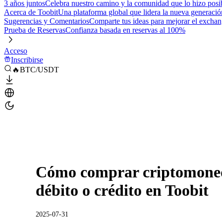
3 años juntos
Celebra nuestro camino y la comunidad que lo hizo posi
Acerca de Toobit
Una plataforma global que lidera la nueva generació
Sugerencias y Comentarios
Comparte tus ideas para mejorar el excha
Prueba de Reservas
Confianza basada en reservas al 100%
Acceso
Inscribirse
🔥BTC/USDT
Cómo comprar criptomoned
débito o crédito en Toobit
2025-07-31