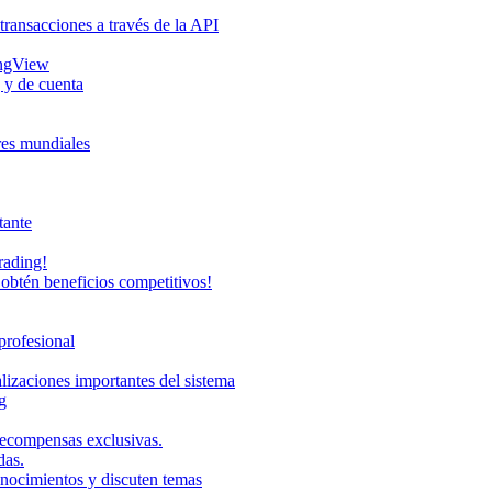
transacciones a través de la API
ingView
 y de cuenta
eres mundiales
tante
rading!
obtén beneficios competitivos!
profesional
lizaciones importantes del sistema
g
recompensas exclusivas.
das.
onocimientos y discuten temas