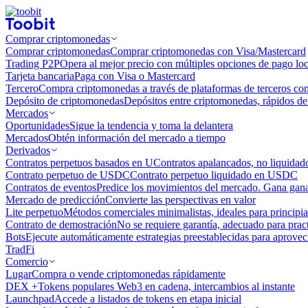
Comprar criptomonedas
Comprar criptomonedas
Comprar criptomonedas con Visa/Mastercard
Trading P2P
Opera al mejor precio con múltiples opciones de pago loc
Tarjeta bancaria
Paga con Visa o Mastercard
Tercero
Compra criptomonedas a través de plataformas de terceros co
Depósito de criptomonedas
Depósitos entre criptomonedas, rápidos de 
Mercados
Oportunidades
Sigue la tendencia y toma la delantera
Mercados
Obtén información del mercado a tiempo
Derivados
Contratos perpetuos basados ​​en U
Contratos apalancados, no liquida
Contrato perpetuo de USDC
Contrato perpetuo liquidado en USDC
Contratos de eventos
Predice los movimientos del mercado. Gana ganan
Mercado de predicción
Convierte las perspectivas en valor
Lite perpetuo
Métodos comerciales minimalistas, ideales para principia
Contrato de demostración
No se requiere garantía, adecuado para pract
Bots
Ejecute automáticamente estrategias preestablecidas para aprovec
TradFi
Comercio
Lugar
Compra o vende criptomonedas rápidamente
DEX +
Tokens populares Web3 en cadena, intercambios al instante
Launchpad
Accede a listados de tokens en etapa inicial