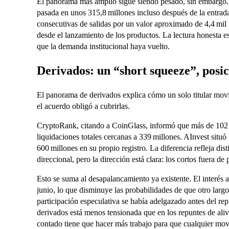
El panorama más amplio sigue siendo pesado, sin embargo. 
pasada en unos 315,8 millones incluso después de la entrada
consecutivas de salidas por un valor aproximado de 4,4 mi
desde el lanzamiento de los productos. La lectura honesta 
que la demanda institucional haya vuelto.
Derivados: un “short squeeze”, posic
El panorama de derivados explica cómo un solo titular movió
el acuerdo obligó a cubrirlas.
CryptoRank, citando a CoinGlass, informó que más de 102 
liquidaciones totales cercanas a 339 millones. AInvest situó
600 millones en su propio registro. La diferencia refleja dis
direccional, pero la dirección está clara: los cortos fuera de
Esto se suma al desapalancamiento ya existente. El interés a
junio, lo que disminuye las probabilidades de que otro larg
participación especulativa se había adelgazado antes del r
derivados está menos tensionada que en los repuntes de alivi
contado tiene que hacer más trabajo para que cualquier mo