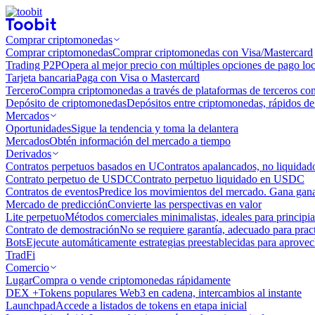
Comprar criptomonedas
Comprar criptomonedas
Comprar criptomonedas con Visa/Mastercard
Trading P2P
Opera al mejor precio con múltiples opciones de pago loc
Tarjeta bancaria
Paga con Visa o Mastercard
Tercero
Compra criptomonedas a través de plataformas de terceros co
Depósito de criptomonedas
Depósitos entre criptomonedas, rápidos de 
Mercados
Oportunidades
Sigue la tendencia y toma la delantera
Mercados
Obtén información del mercado a tiempo
Derivados
Contratos perpetuos basados ​​en U
Contratos apalancados, no liquida
Contrato perpetuo de USDC
Contrato perpetuo liquidado en USDC
Contratos de eventos
Predice los movimientos del mercado. Gana ganan
Mercado de predicción
Convierte las perspectivas en valor
Lite perpetuo
Métodos comerciales minimalistas, ideales para principia
Contrato de demostración
No se requiere garantía, adecuado para pract
Bots
Ejecute automáticamente estrategias preestablecidas para aprovec
TradFi
Comercio
Lugar
Compra o vende criptomonedas rápidamente
DEX +
Tokens populares Web3 en cadena, intercambios al instante
Launchpad
Accede a listados de tokens en etapa inicial