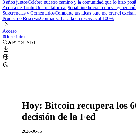
3 años juntos
Celebra nuestro camino y la comunidad que lo hizo posi
Acerca de Toobit
Una plataforma global que lidera la nueva generació
Sugerencias y Comentarios
Comparte tus ideas para mejorar el excha
Prueba de Reservas
Confianza basada en reservas al 100%
Acceso
Inscribirse
🔥BTC/USDT
Hoy: Bitcoin recupera los 6
decisión de la Fed
2026-06-15