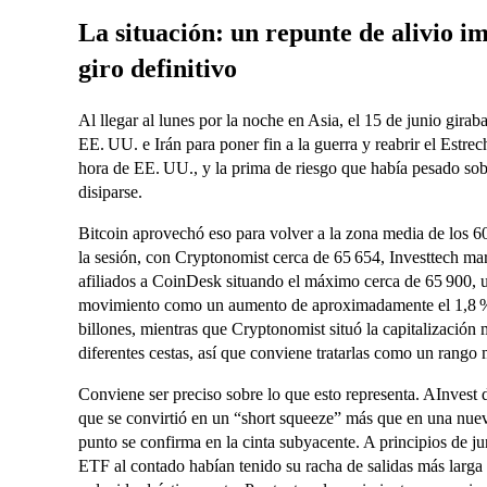
La situación: un repunte de alivio i
giro definitivo
Al llegar al lunes por la noche en Asia, el 15 de junio girab
EE. UU. e Irán para poner fin a la guerra y reabrir el Estr
hora de EE. UU., y la prima de riesgo que había pesado sob
disiparse.
Bitcoin aprovechó eso para volver a la zona media de los 6
la sesión, con Cryptonomist cerca de 65 654, Investtech mar
afiliados a CoinDesk situando el máximo cerca de 65 900
movimiento como un aumento de aproximadamente el 1,8 % e
billones, mientras que Cryptonomist situó la capitalización 
diferentes cestas, así que conviene tratarlas como un ran
Conviene ser preciso sobre lo que esto representa. AInvest
que se convirtió en un “short squeeze” más que en una nue
punto se confirma en la cinta subyacente. A principios de ju
ETF al contado habían tenido su racha de salidas más larga