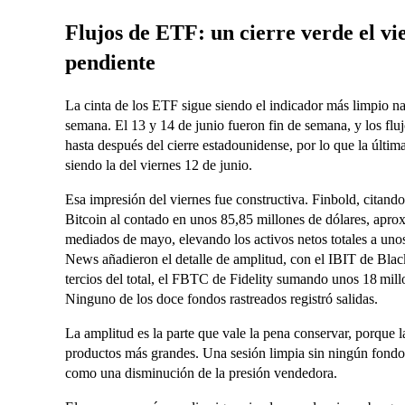
Flujos de ETF: un cierre verde el vie
pendiente
La cinta de los ETF sigue siendo el indicador más limpio n
semana. El 13 y 14 de junio fueron fin de semana, y los flu
hasta después del cierre estadounidense, por lo que la últi
siendo la del viernes 12 de junio.
Esa impresión del viernes fue constructiva. Finbold, citand
Bitcoin al contado en unos 85,85 millones de dólares, apr
mediados de mayo, elevando los activos netos totales a un
News añadieron el detalle de amplitud, con el IBIT de Bla
tercios del total, el FBTC de Fidelity sumando unos 18 mil
Ninguno de los doce fondos rastreados registró salidas.
La amplitud es la parte que vale la pena conservar, porque l
productos más grandes. Una sesión limpia sin ningún fondo en
como una disminución de la presión vendedora.