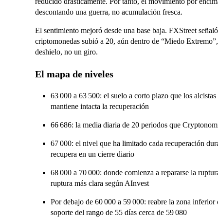
reducido drásticamente. Por tanto, el movimiento por encim
descontando una guerra, no acumulación fresca.
El sentimiento mejoró desde una base baja. FXStreet señaló
criptomonedas subió a 20, aún dentro de “Miedo Extremo”, 
deshielo, no un giro.
El mapa de niveles
63 000 a 63 500: el suelo a corto plazo que los alcistas 
mantiene intacta la recuperación
66 686: la media diaria de 20 periodos que Cryptonomi
67 000: el nivel que ha limitado cada recuperación dur
recupera en un cierre diario
68 000 a 70 000: donde comienza a repararse la ruptur
ruptura más clara según AInvest
Por debajo de 60 000 a 59 000: reabre la zona inferior 
soporte del rango de 55 días cerca de 59 080