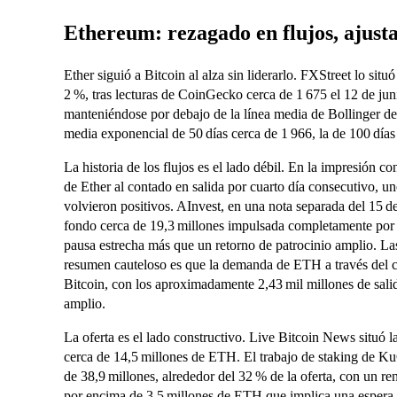
Ethereum: rezagado en flujos, ajusta
Ether siguió a Bitcoin al alza sin liderarlo. FXStreet lo sit
2 %, tras lecturas de CoinGecko cerca de 1 675 el 12 de juni
manteniéndose por debajo de la línea media de Bollinger de
media exponencial de 50 días cerca de 1 966, la de 100 días 
La historia de los flujos es el lado débil. En la impresión
de Ether al contado en salida por cuarto día consecutivo, un
volvieron positivos. AInvest, en una nota separada del 15 d
fondo cerca de 19,3 millones impulsada completamente p
pausa estrecha más que un retorno de patrocinio amplio. Las
resumen cauteloso es que la demanda de ETH a través del ca
Bitcoin, con los aproximadamente 2,43 mil millones de s
amplio.
La oferta es el lado constructivo. Live Bitcoin News situó l
cerca de 14,5 millones de ETH. El trabajo de staking de Ku
de 38,9 millones, alrededor del 32 % de la oferta, con un r
por encima de 3,5 millones de ETH que implica una espera d