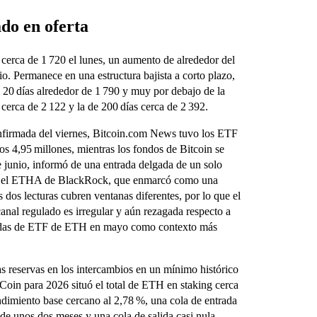
do en oferta
uó cerca de 1 720 el lunes, un aumento de alrededor del
o. Permanece en una estructura bajista a corto plazo,
 20 días alrededor de 1 790 y muy por debajo de la
cerca de 2 122 y la de 200 días cerca de 2 392.
 confirmada del viernes, Bitcoin.com News tuvo los ETF
os 4,95 millones, mientras los fondos de Bitcoin se
e junio, informó de una entrada delgada de un solo
or el ETHA de BlackRock, que enmarcó como una
 dos lecturas cubren ventanas diferentes, por lo que el
nal regulado es irregular y aún rezagada respecto a
alidas de ETF de ETH en mayo como contexto más
as reservas en los intercambios en un mínimo histórico
Coin para 2026 situó el total de ETH en staking cerca
endimiento base cercano al 2,78 %, una cola de entrada
e unos dos meses y una cola de salida casi nula.