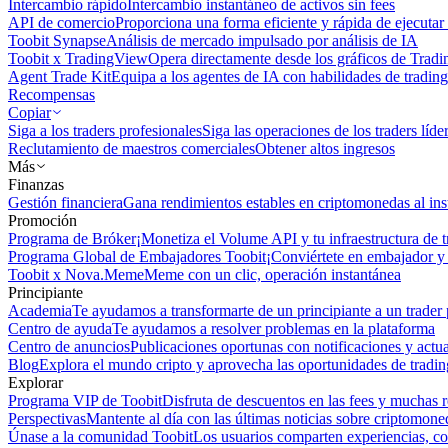
Intercambio rápido
Intercambio instantáneo de activos sin fees
API de comercio
Proporciona una forma eficiente y rápida de ejecutar 
Toobit Synapse
Análisis de mercado impulsado por análisis de IA
Toobit x TradingView
Opera directamente desde los gráficos de Trad
Agent Trade Kit
Equipa a los agentes de IA con habilidades de trading
Recompensas
Copiar
Siga a los traders profesionales
Siga las operaciones de los traders líd
Reclutamiento de maestros comerciales
Obtener altos ingresos
Más
Finanzas
Gestión financiera
Gana rendimientos estables en criptomonedas al ins
Promoción
Programa de Bróker
¡Monetiza el Volume API y tu infraestructura de t
Programa Global de Embajadores Toobit
¡Conviértete en embajador y 
Toobit x Nova.Meme
Meme con un clic, operación instantánea
Principiante
Academia
Te ayudamos a transformarte de un principiante a un trader 
Centro de ayuda
Te ayudamos a resolver problemas en la plataforma
Centro de anuncios
Publicaciones oportunas con notificaciones y actua
Blog
Explora el mundo cripto y aprovecha las oportunidades de tradin
Explorar
Programa VIP de Toobit
Disfruta de descuentos en las fees y muchas 
Perspectivas
Mantente al día con las últimas noticias sobre criptomone
Únase a la comunidad Toobit
Los usuarios comparten experiencias, c