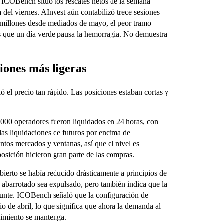
ICOBench situó los rescates netos de la semana
 del viernes. AInvest aún contabilizó trece sesiones
l millones desde mediados de mayo, el peor tramo
es que un día verde pausa la hemorragia. No demuestra
iones más ligeras
 el precio tan rápido. Las posiciones estaban cortas y
000 operadores fueron liquidados en 24 horas, con
 las liquidaciones de futuros por encima de
tintos mercados y ventanas, así que el nivel es
 posición hicieron gran parte de las compras.
bierto se había reducido drásticamente a principios de
o abarrotado sea expulsado, pero también indica que la
epunte. ICOBench señaló que la configuración de
o de abril, lo que significa que ahora la demanda al
vimiento se mantenga.