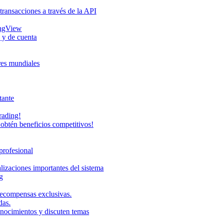
transacciones a través de la API
ingView
 y de cuenta
eres mundiales
tante
rading!
obtén beneficios competitivos!
profesional
lizaciones importantes del sistema
g
recompensas exclusivas.
das.
onocimientos y discuten temas