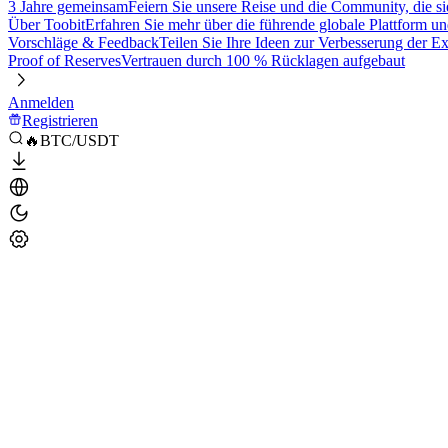
3 Jahre gemeinsam
Feiern Sie unsere Reise und die Community, die si
Über Toobit
Erfahren Sie mehr über die führende globale Plattform un
Vorschläge & Feedback
Teilen Sie Ihre Ideen zur Verbesserung der 
Proof of Reserves
Vertrauen durch 100 % Rücklagen aufgebaut
Anmelden
Registrieren
🔥BTC/USDT