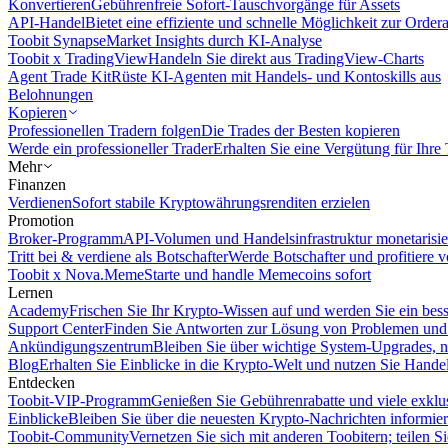
Konvertieren
Gebührenfreie Sofort-Tauschvorgänge für Assets
API-Handel
Bietet eine effiziente und schnelle Möglichkeit zur Orde
Toobit Synapse
Market Insights durch KI-Analyse
Toobit x TradingView
Handeln Sie direkt aus TradingView-Charts
Agent Trade Kit
Rüste KI-Agenten mit Handels- und Kontoskills aus
Belohnungen
Kopieren
Professionellen Tradern folgen
Die Trades der Besten kopieren
Werde ein professioneller Trader
Erhalten Sie eine Vergütung für Ihre
Mehr
Finanzen
Verdienen
Sofort stabile Kryptowährungsrenditen erzielen
Promotion
Broker-Programm
API-Volumen und Handelsinfrastruktur monetarisie
Tritt bei & verdiene als Botschafter
Werde Botschafter und profitiere vo
Toobit x Nova.Meme
Starte und handle Memecoins sofort
Lernen
Academy
Frischen Sie Ihr Krypto-Wissen auf und werden Sie ein bess
Support Center
Finden Sie Antworten zur Lösung von Problemen und n
Ankündigungszentrum
Bleiben Sie über wichtige System-Upgrades, 
Blog
Erhalten Sie Einblicke in die Krypto-Welt und nutzen Sie Hande
Entdecken
Toobit-VIP-Programm
Genießen Sie Gebührenrabatte und viele exkl
Einblicke
Bleiben Sie über die neuesten Krypto-Nachrichten informier
Toobit-Community
Vernetzen Sie sich mit anderen Toobitern; teilen