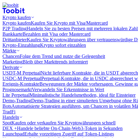
Krypto kaufen
Krypto kaufen
Kaufen Sie Krypto mit Visa/Mastercard
P2P Trading
Handeln Sie zu besten Preisen mit mehreren lokalen Zah
Bankkarte
Bezahlen mit Visa oder Mastercard
Drittanbieter
Kaufen Sie Kryptowährungen über vertrauenswürdige Drit
Krypto-Einzahlung
Krypto sofort einzahlen
Märkte
Chancen
Folge dem Trend und nutze die Gelegenheit
Marketing
Bleib über Markttrends informiert
Derivate
USDT-M Perpetual
Nicht lieferbare Kontrakte, die in USDT abgerec
USDC-M Perpetual
Perpetual-Kontrakte, die in USDC abgerechnet 
Ereignis-Kontrakte
Bewegungen der Märkte vorhersagen. Gewinne gan
Prognosemarkt
Verwandeln Sie Erkenntnisse in Wert
Lite Perpetual
Minimalistische Handelsmethoden, ideal für Einsteiger
Demo-Trading
Demo-Trading in einer simulierten Umgebung ohne Ri
Bots
Automatisierte Strategien ausführen, um Chancen in volatilen M
TradFi
Handeln
Spot
Kaufen oder verkaufen Sie Kryptowährungen schnell
DEX +
Handele beliebte On-Chain-Web3-Token in Sekunden
Launchpad
Erhalte vorzeitigen Zugriff auf Token-Listings