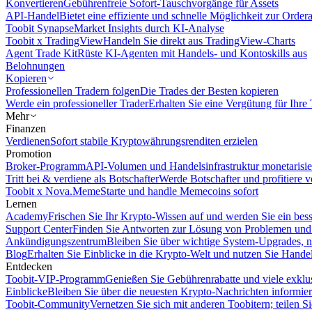
Konvertieren
Gebührenfreie Sofort-Tauschvorgänge für Assets
API-Handel
Bietet eine effiziente und schnelle Möglichkeit zur Orde
Toobit Synapse
Market Insights durch KI-Analyse
Toobit x TradingView
Handeln Sie direkt aus TradingView-Charts
Agent Trade Kit
Rüste KI-Agenten mit Handels- und Kontoskills aus
Belohnungen
Kopieren
Professionellen Tradern folgen
Die Trades der Besten kopieren
Werde ein professioneller Trader
Erhalten Sie eine Vergütung für Ihre
Mehr
Finanzen
Verdienen
Sofort stabile Kryptowährungsrenditen erzielen
Promotion
Broker-Programm
API-Volumen und Handelsinfrastruktur monetarisie
Tritt bei & verdiene als Botschafter
Werde Botschafter und profitiere vo
Toobit x Nova.Meme
Starte und handle Memecoins sofort
Lernen
Academy
Frischen Sie Ihr Krypto-Wissen auf und werden Sie ein bess
Support Center
Finden Sie Antworten zur Lösung von Problemen und n
Ankündigungszentrum
Bleiben Sie über wichtige System-Upgrades, 
Blog
Erhalten Sie Einblicke in die Krypto-Welt und nutzen Sie Hande
Entdecken
Toobit-VIP-Programm
Genießen Sie Gebührenrabatte und viele exkl
Einblicke
Bleiben Sie über die neuesten Krypto-Nachrichten informier
Toobit-Community
Vernetzen Sie sich mit anderen Toobitern; teilen