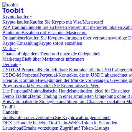
Krypto kaufen
Krypto kaufen
Kaufen Sie Krypto mit Visa/Mastercard
P2P Trading
Handeln Sie zu besten Preisen mit mehreren lokalen Zah
Bankkarte
Bezahlen mit Visa oder Mastercard
Drittanbieter
Kaufen Sie Kryptowährungen über vertrauenswürdige Drit
Krypto-Einzahlung
Krypto sofort einzahlen
Märkte
Chancen
Folge dem Trend und nutze die Gelegenheit
Marketing
Bleib über Markttrends informiert
Derivate
USDT-M Perpetual
Nicht lieferbare Kontrakte, die in USDT abgerec
USDC-M Perpetual
Perpetual-Kontrakte, die in USDC abgerechnet 
Ereignis-Kontrakte
Bewegungen der Märkte vorhersagen. Gewinne gan
Prognosemarkt
Verwandeln Sie Erkenntnisse in Wert
Lite Perpetual
Minimalistische Handelsmethoden, ideal für Einsteiger
Demo-Trading
Demo-Trading in einer simulierten Umgebung ohne Ri
Bots
Automatisierte Strategien ausführen, um Chancen in volatilen M
TradFi
Handeln
Spot
Kaufen oder verkaufen Sie Kryptowährungen schnell
DEX +
Handele beliebte On-Chain-Web3-Token in Sekunden
Launchpad
Erhalte vorzeitigen Zugriff auf Token-Listings