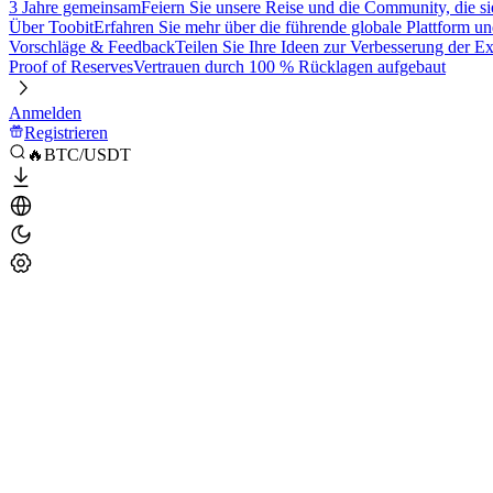
3 Jahre gemeinsam
Feiern Sie unsere Reise und die Community, die si
Über Toobit
Erfahren Sie mehr über die führende globale Plattform un
Vorschläge & Feedback
Teilen Sie Ihre Ideen zur Verbesserung der 
Proof of Reserves
Vertrauen durch 100 % Rücklagen aufgebaut
Anmelden
Registrieren
🔥BTC/USDT