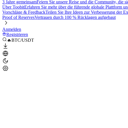
3 Jahre gemeinsam
Feiern Sie unsere Reise und die Community, die si
Über Toobit
Erfahren Sie mehr über die führende globale Plattform un
Vorschläge & Feedback
Teilen Sie Ihre Ideen zur Verbesserung der 
Proof of Reserves
Vertrauen durch 100 % Rücklagen aufgebaut
Anmelden
Registrieren
🔥BTC/USDT