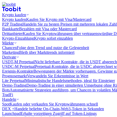
Krypto kaufen
Krypto kaufen
Kaufen Sie Krypto mit Visa/Mastercard
P2P Trading
Handeln Sie zu besten Preisen mit mehreren lokalen Zah
Bankkarte
Bezahlen mit Visa oder Mastercard
Drittanbieter
Kaufen Sie Kryptowährungen über vertrauenswürdige Drit
Krypto-Einzahlung
Krypto sofort einzahlen
Märkte
Chancen
Folge dem Trend und nutze die Gelegenheit
Marketing
Bleib über Markttrends informiert
Derivate
USDT-M Perpetual
Nicht lieferbare Kontrakte, die in USDT abgerec
USDC-M Perpetual
Perpetual-Kontrakte, die in USDC abgerechnet 
Ereignis-Kontrakte
Bewegungen der Märkte vorhersagen. Gewinne gan
Prognosemarkt
Verwandeln Sie Erkenntnisse in Wert
Lite Perpetual
Minimalistische Handelsmethoden, ideal für Einsteiger
Demo-Trading
Demo-Trading in einer simulierten Umgebung ohne Ri
Bots
Automatisierte Strategien ausführen, um Chancen in volatilen M
TradFi
Handeln
Spot
Kaufen oder verkaufen Sie Kryptowährungen schnell
DEX +
Handele beliebte On-Chain-Web3-Token in Sekunden
Launchpad
Erhalte vorzeitigen Zugriff auf Token-Listings