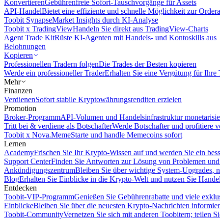
Konvertieren
Gebührenfreie Sofort-Tauschvorgänge für Assets
API-Handel
Bietet eine effiziente und schnelle Möglichkeit zur Orde
Toobit Synapse
Market Insights durch KI-Analyse
Toobit x TradingView
Handeln Sie direkt aus TradingView-Charts
Agent Trade Kit
Rüste KI-Agenten mit Handels- und Kontoskills aus
Belohnungen
Kopieren
Professionellen Tradern folgen
Die Trades der Besten kopieren
Werde ein professioneller Trader
Erhalten Sie eine Vergütung für Ihre
Mehr
Finanzen
Verdienen
Sofort stabile Kryptowährungsrenditen erzielen
Promotion
Broker-Programm
API-Volumen und Handelsinfrastruktur monetarisie
Tritt bei & verdiene als Botschafter
Werde Botschafter und profitiere vo
Toobit x Nova.Meme
Starte und handle Memecoins sofort
Lernen
Academy
Frischen Sie Ihr Krypto-Wissen auf und werden Sie ein bess
Support Center
Finden Sie Antworten zur Lösung von Problemen und n
Ankündigungszentrum
Bleiben Sie über wichtige System-Upgrades, 
Blog
Erhalten Sie Einblicke in die Krypto-Welt und nutzen Sie Hande
Entdecken
Toobit-VIP-Programm
Genießen Sie Gebührenrabatte und viele exkl
Einblicke
Bleiben Sie über die neuesten Krypto-Nachrichten informier
Toobit-Community
Vernetzen Sie sich mit anderen Toobitern; teilen