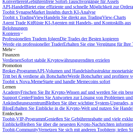
Konvertieren
Gebührenfreie Sofort-Tauschvorgänge für Assets
API-Handel
Bietet eine effiziente und schnelle Möglichkeit zur Orde
Toobit Synapse
Market Insights durch KI-Analyse
Toobit x TradingView
Handeln Sie direkt aus TradingView-Charts
Agent Trade Kit
Rüste KI-Agenten mit Handels- und Kontoskills aus
Belohnungen
Kopieren
Professionellen Tradern folgen
Die Trades der Besten kopieren
Werde ein professioneller Trader
Erhalten Sie eine Vergütung für Ihre
Mehr
Finanzen
Verdienen
Sofort stabile Kryptowährungsrenditen erzielen
Promotion
Broker-Programm
API-Volumen und Handelsinfrastruktur monetarisie
Tritt bei & verdiene als Botschafter
Werde Botschafter und profitiere vo
Toobit x Nova.Meme
Starte und handle Memecoins sofort
Lernen
Academy
Frischen Sie Ihr Krypto-Wissen auf und werden Sie ein bess
Support Center
Finden Sie Antworten zur Lösung von Problemen und n
Ankündigungszentrum
Bleiben Sie über wichtige System-Upgrades, 
Blog
Erhalten Sie Einblicke in die Krypto-Welt und nutzen Sie Hande
Entdecken
Toobit-VIP-Programm
Genießen Sie Gebührenrabatte und viele exkl
Einblicke
Bleiben Sie über die neuesten Krypto-Nachrichten informier
Toobit-Community
Vernetzen Sie sich mit anderen Toobitern; teilen