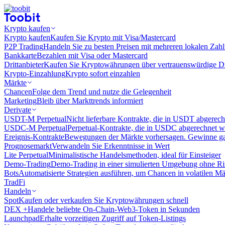
Krypto kaufen
Krypto kaufen
Kaufen Sie Krypto mit Visa/Mastercard
P2P Trading
Handeln Sie zu besten Preisen mit mehreren lokalen Zah
Bankkarte
Bezahlen mit Visa oder Mastercard
Drittanbieter
Kaufen Sie Kryptowährungen über vertrauenswürdige Drit
Krypto-Einzahlung
Krypto sofort einzahlen
Märkte
Chancen
Folge dem Trend und nutze die Gelegenheit
Marketing
Bleib über Markttrends informiert
Derivate
USDT-M Perpetual
Nicht lieferbare Kontrakte, die in USDT abgerec
USDC-M Perpetual
Perpetual-Kontrakte, die in USDC abgerechnet 
Ereignis-Kontrakte
Bewegungen der Märkte vorhersagen. Gewinne gan
Prognosemarkt
Verwandeln Sie Erkenntnisse in Wert
Lite Perpetual
Minimalistische Handelsmethoden, ideal für Einsteiger
Demo-Trading
Demo-Trading in einer simulierten Umgebung ohne Ri
Bots
Automatisierte Strategien ausführen, um Chancen in volatilen M
TradFi
Handeln
Spot
Kaufen oder verkaufen Sie Kryptowährungen schnell
DEX +
Handele beliebte On-Chain-Web3-Token in Sekunden
Launchpad
Erhalte vorzeitigen Zugriff auf Token-Listings