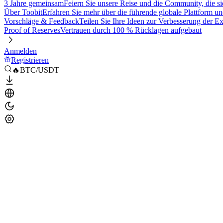
3 Jahre gemeinsam
Feiern Sie unsere Reise und die Community, die si
Über Toobit
Erfahren Sie mehr über die führende globale Plattform un
Vorschläge & Feedback
Teilen Sie Ihre Ideen zur Verbesserung der 
Proof of Reserves
Vertrauen durch 100 % Rücklagen aufgebaut
Anmelden
Registrieren
🔥BTC/USDT