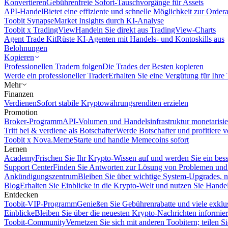
Konvertieren
Gebührenfreie Sofort-Tauschvorgänge für Assets
API-Handel
Bietet eine effiziente und schnelle Möglichkeit zur Orde
Toobit Synapse
Market Insights durch KI-Analyse
Toobit x TradingView
Handeln Sie direkt aus TradingView-Charts
Agent Trade Kit
Rüste KI-Agenten mit Handels- und Kontoskills aus
Belohnungen
Kopieren
Professionellen Tradern folgen
Die Trades der Besten kopieren
Werde ein professioneller Trader
Erhalten Sie eine Vergütung für Ihre
Mehr
Finanzen
Verdienen
Sofort stabile Kryptowährungsrenditen erzielen
Promotion
Broker-Programm
API-Volumen und Handelsinfrastruktur monetarisie
Tritt bei & verdiene als Botschafter
Werde Botschafter und profitiere vo
Toobit x Nova.Meme
Starte und handle Memecoins sofort
Lernen
Academy
Frischen Sie Ihr Krypto-Wissen auf und werden Sie ein bess
Support Center
Finden Sie Antworten zur Lösung von Problemen und n
Ankündigungszentrum
Bleiben Sie über wichtige System-Upgrades, 
Blog
Erhalten Sie Einblicke in die Krypto-Welt und nutzen Sie Hande
Entdecken
Toobit-VIP-Programm
Genießen Sie Gebührenrabatte und viele exkl
Einblicke
Bleiben Sie über die neuesten Krypto-Nachrichten informier
Toobit-Community
Vernetzen Sie sich mit anderen Toobitern; teilen