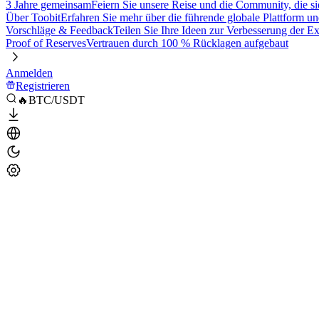
3 Jahre gemeinsam
Feiern Sie unsere Reise und die Community, die si
Über Toobit
Erfahren Sie mehr über die führende globale Plattform un
Vorschläge & Feedback
Teilen Sie Ihre Ideen zur Verbesserung der 
Proof of Reserves
Vertrauen durch 100 % Rücklagen aufgebaut
Anmelden
Registrieren
🔥BTC/USDT