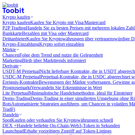
Krypto kaufen
Krypto kaufen
Kaufen Sie Krypto mit Visa/Mastercard
P2P Trading
Handeln Sie zu besten Preisen mit mehreren lokalen Zah
Bankkarte
Bezahlen mit Visa oder Mastercard
Drittanbieter
Kaufen Sie Kryptowährungen über vertrauenswürdige Drit
Krypto-Einzahlung
Krypto sofort einzahlen
Märkte
Chancen
Folge dem Trend und nutze die Gelegenheit
Marketing
Bleib über Markttrends informiert
Derivate
USDT-M Perpetual
Nicht lieferbare Kontrakte, die in USDT abgerec
USDC-M Perpetual
Perpetual-Kontrakte, die in USDC abgerechnet 
Ereignis-Kontrakte
Bewegungen der Märkte vorhersagen. Gewinne gan
Prognosemarkt
Verwandeln Sie Erkenntnisse in Wert
Lite Perpetual
Minimalistische Handelsmethoden, ideal für Einsteiger
Demo-Trading
Demo-Trading in einer simulierten Umgebung ohne Ri
Bots
Automatisierte Strategien ausführen, um Chancen in volatilen M
TradFi
Handeln
Spot
Kaufen oder verkaufen Sie Kryptowährungen schnell
DEX +
Handele beliebte On-Chain-Web3-Token in Sekunden
Launchpad
Erhalte vorzeitigen Zugriff auf Token-Listings