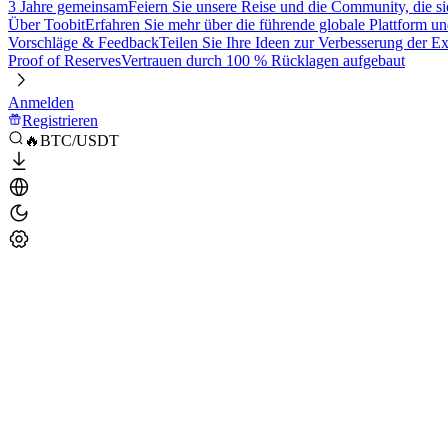
3 Jahre gemeinsam
Feiern Sie unsere Reise und die Community, die si
Über Toobit
Erfahren Sie mehr über die führende globale Plattform un
Vorschläge & Feedback
Teilen Sie Ihre Ideen zur Verbesserung der 
Proof of Reserves
Vertrauen durch 100 % Rücklagen aufgebaut
Anmelden
Registrieren
🔥BTC/USDT