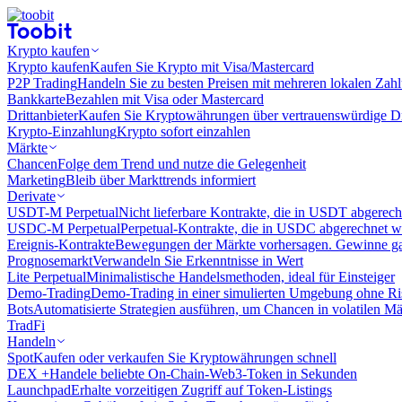
Krypto kaufen
Krypto kaufen
Kaufen Sie Krypto mit Visa/Mastercard
P2P Trading
Handeln Sie zu besten Preisen mit mehreren lokalen Zah
Bankkarte
Bezahlen mit Visa oder Mastercard
Drittanbieter
Kaufen Sie Kryptowährungen über vertrauenswürdige Drit
Krypto-Einzahlung
Krypto sofort einzahlen
Märkte
Chancen
Folge dem Trend und nutze die Gelegenheit
Marketing
Bleib über Markttrends informiert
Derivate
USDT-M Perpetual
Nicht lieferbare Kontrakte, die in USDT abgerec
USDC-M Perpetual
Perpetual-Kontrakte, die in USDC abgerechnet 
Ereignis-Kontrakte
Bewegungen der Märkte vorhersagen. Gewinne gan
Prognosemarkt
Verwandeln Sie Erkenntnisse in Wert
Lite Perpetual
Minimalistische Handelsmethoden, ideal für Einsteiger
Demo-Trading
Demo-Trading in einer simulierten Umgebung ohne Ri
Bots
Automatisierte Strategien ausführen, um Chancen in volatilen M
TradFi
Handeln
Spot
Kaufen oder verkaufen Sie Kryptowährungen schnell
DEX +
Handele beliebte On-Chain-Web3-Token in Sekunden
Launchpad
Erhalte vorzeitigen Zugriff auf Token-Listings