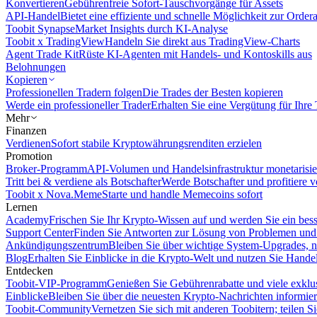
Konvertieren
Gebührenfreie Sofort-Tauschvorgänge für Assets
API-Handel
Bietet eine effiziente und schnelle Möglichkeit zur Orde
Toobit Synapse
Market Insights durch KI-Analyse
Toobit x TradingView
Handeln Sie direkt aus TradingView-Charts
Agent Trade Kit
Rüste KI-Agenten mit Handels- und Kontoskills aus
Belohnungen
Kopieren
Professionellen Tradern folgen
Die Trades der Besten kopieren
Werde ein professioneller Trader
Erhalten Sie eine Vergütung für Ihre
Mehr
Finanzen
Verdienen
Sofort stabile Kryptowährungsrenditen erzielen
Promotion
Broker-Programm
API-Volumen und Handelsinfrastruktur monetarisie
Tritt bei & verdiene als Botschafter
Werde Botschafter und profitiere vo
Toobit x Nova.Meme
Starte und handle Memecoins sofort
Lernen
Academy
Frischen Sie Ihr Krypto-Wissen auf und werden Sie ein bess
Support Center
Finden Sie Antworten zur Lösung von Problemen und n
Ankündigungszentrum
Bleiben Sie über wichtige System-Upgrades, 
Blog
Erhalten Sie Einblicke in die Krypto-Welt und nutzen Sie Hande
Entdecken
Toobit-VIP-Programm
Genießen Sie Gebührenrabatte und viele exkl
Einblicke
Bleiben Sie über die neuesten Krypto-Nachrichten informier
Toobit-Community
Vernetzen Sie sich mit anderen Toobitern; teilen