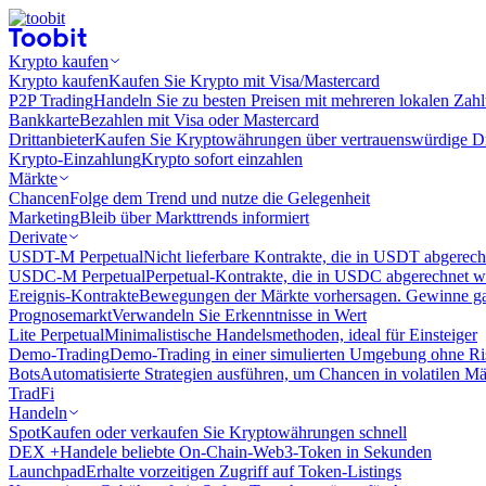
Krypto kaufen
Krypto kaufen
Kaufen Sie Krypto mit Visa/Mastercard
P2P Trading
Handeln Sie zu besten Preisen mit mehreren lokalen Zah
Bankkarte
Bezahlen mit Visa oder Mastercard
Drittanbieter
Kaufen Sie Kryptowährungen über vertrauenswürdige Drit
Krypto-Einzahlung
Krypto sofort einzahlen
Märkte
Chancen
Folge dem Trend und nutze die Gelegenheit
Marketing
Bleib über Markttrends informiert
Derivate
USDT-M Perpetual
Nicht lieferbare Kontrakte, die in USDT abgerec
USDC-M Perpetual
Perpetual-Kontrakte, die in USDC abgerechnet 
Ereignis-Kontrakte
Bewegungen der Märkte vorhersagen. Gewinne gan
Prognosemarkt
Verwandeln Sie Erkenntnisse in Wert
Lite Perpetual
Minimalistische Handelsmethoden, ideal für Einsteiger
Demo-Trading
Demo-Trading in einer simulierten Umgebung ohne Ri
Bots
Automatisierte Strategien ausführen, um Chancen in volatilen M
TradFi
Handeln
Spot
Kaufen oder verkaufen Sie Kryptowährungen schnell
DEX +
Handele beliebte On-Chain-Web3-Token in Sekunden
Launchpad
Erhalte vorzeitigen Zugriff auf Token-Listings