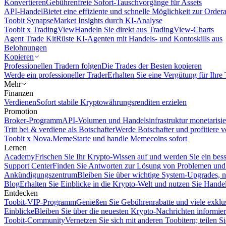
Konvertieren
Gebührenfreie Sofort-Tauschvorgänge für Assets
API-Handel
Bietet eine effiziente und schnelle Möglichkeit zur Orde
Toobit Synapse
Market Insights durch KI-Analyse
Toobit x TradingView
Handeln Sie direkt aus TradingView-Charts
Agent Trade Kit
Rüste KI-Agenten mit Handels- und Kontoskills aus
Belohnungen
Kopieren
Professionellen Tradern folgen
Die Trades der Besten kopieren
Werde ein professioneller Trader
Erhalten Sie eine Vergütung für Ihre
Mehr
Finanzen
Verdienen
Sofort stabile Kryptowährungsrenditen erzielen
Promotion
Broker-Programm
API-Volumen und Handelsinfrastruktur monetarisie
Tritt bei & verdiene als Botschafter
Werde Botschafter und profitiere vo
Toobit x Nova.Meme
Starte und handle Memecoins sofort
Lernen
Academy
Frischen Sie Ihr Krypto-Wissen auf und werden Sie ein bess
Support Center
Finden Sie Antworten zur Lösung von Problemen und n
Ankündigungszentrum
Bleiben Sie über wichtige System-Upgrades, 
Blog
Erhalten Sie Einblicke in die Krypto-Welt und nutzen Sie Hande
Entdecken
Toobit-VIP-Programm
Genießen Sie Gebührenrabatte und viele exkl
Einblicke
Bleiben Sie über die neuesten Krypto-Nachrichten informier
Toobit-Community
Vernetzen Sie sich mit anderen Toobitern; teilen