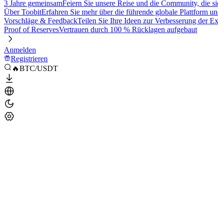
3 Jahre gemeinsam
Feiern Sie unsere Reise und die Community, die si
Über Toobit
Erfahren Sie mehr über die führende globale Plattform un
Vorschläge & Feedback
Teilen Sie Ihre Ideen zur Verbesserung der 
Proof of Reserves
Vertrauen durch 100 % Rücklagen aufgebaut
Anmelden
Registrieren
🔥BTC/USDT