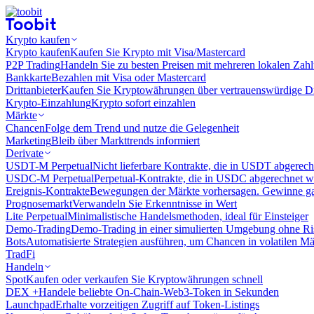
Krypto kaufen
Krypto kaufen
Kaufen Sie Krypto mit Visa/Mastercard
P2P Trading
Handeln Sie zu besten Preisen mit mehreren lokalen Zah
Bankkarte
Bezahlen mit Visa oder Mastercard
Drittanbieter
Kaufen Sie Kryptowährungen über vertrauenswürdige Drit
Krypto-Einzahlung
Krypto sofort einzahlen
Märkte
Chancen
Folge dem Trend und nutze die Gelegenheit
Marketing
Bleib über Markttrends informiert
Derivate
USDT-M Perpetual
Nicht lieferbare Kontrakte, die in USDT abgerec
USDC-M Perpetual
Perpetual-Kontrakte, die in USDC abgerechnet 
Ereignis-Kontrakte
Bewegungen der Märkte vorhersagen. Gewinne gan
Prognosemarkt
Verwandeln Sie Erkenntnisse in Wert
Lite Perpetual
Minimalistische Handelsmethoden, ideal für Einsteiger
Demo-Trading
Demo-Trading in einer simulierten Umgebung ohne Ri
Bots
Automatisierte Strategien ausführen, um Chancen in volatilen M
TradFi
Handeln
Spot
Kaufen oder verkaufen Sie Kryptowährungen schnell
DEX +
Handele beliebte On-Chain-Web3-Token in Sekunden
Launchpad
Erhalte vorzeitigen Zugriff auf Token-Listings