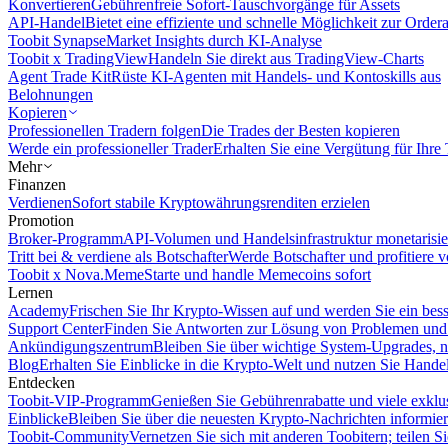
Konvertieren
Gebührenfreie Sofort-Tauschvorgänge für Assets
API-Handel
Bietet eine effiziente und schnelle Möglichkeit zur Orde
Toobit Synapse
Market Insights durch KI-Analyse
Toobit x TradingView
Handeln Sie direkt aus TradingView-Charts
Agent Trade Kit
Rüste KI-Agenten mit Handels- und Kontoskills aus
Belohnungen
Kopieren
Professionellen Tradern folgen
Die Trades der Besten kopieren
Werde ein professioneller Trader
Erhalten Sie eine Vergütung für Ihre
Mehr
Finanzen
Verdienen
Sofort stabile Kryptowährungsrenditen erzielen
Promotion
Broker-Programm
API-Volumen und Handelsinfrastruktur monetarisie
Tritt bei & verdiene als Botschafter
Werde Botschafter und profitiere vo
Toobit x Nova.Meme
Starte und handle Memecoins sofort
Lernen
Academy
Frischen Sie Ihr Krypto-Wissen auf und werden Sie ein bess
Support Center
Finden Sie Antworten zur Lösung von Problemen und n
Ankündigungszentrum
Bleiben Sie über wichtige System-Upgrades, 
Blog
Erhalten Sie Einblicke in die Krypto-Welt und nutzen Sie Hande
Entdecken
Toobit-VIP-Programm
Genießen Sie Gebührenrabatte und viele exkl
Einblicke
Bleiben Sie über die neuesten Krypto-Nachrichten informier
Toobit-Community
Vernetzen Sie sich mit anderen Toobitern; teilen