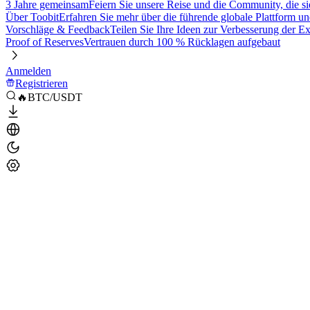
3 Jahre gemeinsam
Feiern Sie unsere Reise und die Community, die si
Über Toobit
Erfahren Sie mehr über die führende globale Plattform un
Vorschläge & Feedback
Teilen Sie Ihre Ideen zur Verbesserung der 
Proof of Reserves
Vertrauen durch 100 % Rücklagen aufgebaut
Anmelden
Registrieren
🔥BTC/USDT