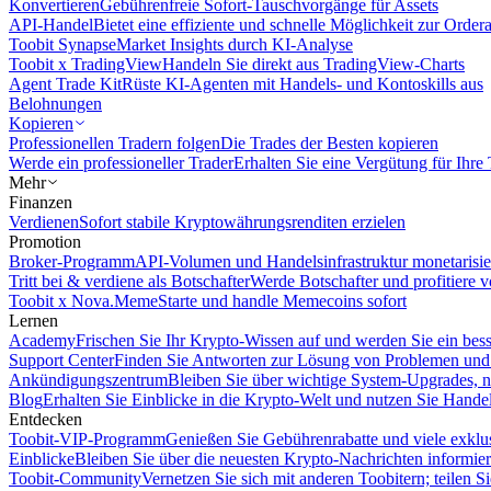
Konvertieren
Gebührenfreie Sofort-Tauschvorgänge für Assets
API-Handel
Bietet eine effiziente und schnelle Möglichkeit zur Orde
Toobit Synapse
Market Insights durch KI-Analyse
Toobit x TradingView
Handeln Sie direkt aus TradingView-Charts
Agent Trade Kit
Rüste KI-Agenten mit Handels- und Kontoskills aus
Belohnungen
Kopieren
Professionellen Tradern folgen
Die Trades der Besten kopieren
Werde ein professioneller Trader
Erhalten Sie eine Vergütung für Ihre
Mehr
Finanzen
Verdienen
Sofort stabile Kryptowährungsrenditen erzielen
Promotion
Broker-Programm
API-Volumen und Handelsinfrastruktur monetarisie
Tritt bei & verdiene als Botschafter
Werde Botschafter und profitiere vo
Toobit x Nova.Meme
Starte und handle Memecoins sofort
Lernen
Academy
Frischen Sie Ihr Krypto-Wissen auf und werden Sie ein bess
Support Center
Finden Sie Antworten zur Lösung von Problemen und n
Ankündigungszentrum
Bleiben Sie über wichtige System-Upgrades, 
Blog
Erhalten Sie Einblicke in die Krypto-Welt und nutzen Sie Hande
Entdecken
Toobit-VIP-Programm
Genießen Sie Gebührenrabatte und viele exkl
Einblicke
Bleiben Sie über die neuesten Krypto-Nachrichten informier
Toobit-Community
Vernetzen Sie sich mit anderen Toobitern; teilen