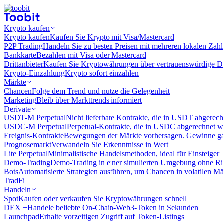
Krypto kaufen
Krypto kaufen
Kaufen Sie Krypto mit Visa/Mastercard
P2P Trading
Handeln Sie zu besten Preisen mit mehreren lokalen Zah
Bankkarte
Bezahlen mit Visa oder Mastercard
Drittanbieter
Kaufen Sie Kryptowährungen über vertrauenswürdige Drit
Krypto-Einzahlung
Krypto sofort einzahlen
Märkte
Chancen
Folge dem Trend und nutze die Gelegenheit
Marketing
Bleib über Markttrends informiert
Derivate
USDT-M Perpetual
Nicht lieferbare Kontrakte, die in USDT abgerec
USDC-M Perpetual
Perpetual-Kontrakte, die in USDC abgerechnet 
Ereignis-Kontrakte
Bewegungen der Märkte vorhersagen. Gewinne gan
Prognosemarkt
Verwandeln Sie Erkenntnisse in Wert
Lite Perpetual
Minimalistische Handelsmethoden, ideal für Einsteiger
Demo-Trading
Demo-Trading in einer simulierten Umgebung ohne Ri
Bots
Automatisierte Strategien ausführen, um Chancen in volatilen M
TradFi
Handeln
Spot
Kaufen oder verkaufen Sie Kryptowährungen schnell
DEX +
Handele beliebte On-Chain-Web3-Token in Sekunden
Launchpad
Erhalte vorzeitigen Zugriff auf Token-Listings