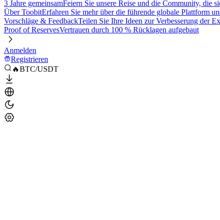
3 Jahre gemeinsam
Feiern Sie unsere Reise und die Community, die si
Über Toobit
Erfahren Sie mehr über die führende globale Plattform un
Vorschläge & Feedback
Teilen Sie Ihre Ideen zur Verbesserung der 
Proof of Reserves
Vertrauen durch 100 % Rücklagen aufgebaut
Anmelden
Registrieren
🔥BTC/USDT