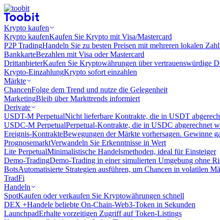
Krypto kaufen
Krypto kaufen
Kaufen Sie Krypto mit Visa/Mastercard
P2P Trading
Handeln Sie zu besten Preisen mit mehreren lokalen Zah
Bankkarte
Bezahlen mit Visa oder Mastercard
Drittanbieter
Kaufen Sie Kryptowährungen über vertrauenswürdige Drit
Krypto-Einzahlung
Krypto sofort einzahlen
Märkte
Chancen
Folge dem Trend und nutze die Gelegenheit
Marketing
Bleib über Markttrends informiert
Derivate
USDT-M Perpetual
Nicht lieferbare Kontrakte, die in USDT abgerec
USDC-M Perpetual
Perpetual-Kontrakte, die in USDC abgerechnet 
Ereignis-Kontrakte
Bewegungen der Märkte vorhersagen. Gewinne gan
Prognosemarkt
Verwandeln Sie Erkenntnisse in Wert
Lite Perpetual
Minimalistische Handelsmethoden, ideal für Einsteiger
Demo-Trading
Demo-Trading in einer simulierten Umgebung ohne Ri
Bots
Automatisierte Strategien ausführen, um Chancen in volatilen M
TradFi
Handeln
Spot
Kaufen oder verkaufen Sie Kryptowährungen schnell
DEX +
Handele beliebte On-Chain-Web3-Token in Sekunden
Launchpad
Erhalte vorzeitigen Zugriff auf Token-Listings