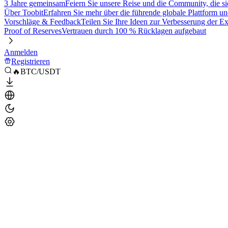
3 Jahre gemeinsam
Feiern Sie unsere Reise und die Community, die si
Über Toobit
Erfahren Sie mehr über die führende globale Plattform un
Vorschläge & Feedback
Teilen Sie Ihre Ideen zur Verbesserung der 
Proof of Reserves
Vertrauen durch 100 % Rücklagen aufgebaut
Anmelden
Registrieren
🔥BTC/USDT