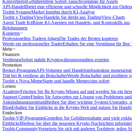
Konvertieren
Gebührenfreie Sofort-Tauschvorgänge für Assets
API-Handel
Bietet eine effiziente und schnelle Möglichkeit zur Orde
Toobit Synapse
Market Insights durch KI-Analyse
Toobit x TradingView
Handeln Sie direkt aus TradingView-Charts
Agent Trade Kit
Rüste KI-Agenten mit Handels- und Kontoskills aus
Belohnungen
Kopieren
Professionellen Tradern folgen
Die Trades der Besten kopieren
Werde ein professioneller Trader
Erhalten Sie eine Vergütung für Ihre
Mehr
Finanzen
Verdienen
Sofort stabile Kryptowährungsrenditen erzielen
Promotion
Broker-Programm
API-Volumen und Handelsinfrastruktur monetarisie
Tritt bei & verdiene als Botschafter
Werde Botschafter und profitiere vo
Toobit x Nova.Meme
Starte und handle Memecoins sofort
Lernen
Academy
Frischen Sie Ihr Krypto-Wissen auf und werden Sie ein bess
Support Center
Finden Sie Antworten zur Lösung von Problemen und n
Ankündigungszentrum
Bleiben Sie über wichtige System-Upgrades, 
Blog
Erhalten Sie Einblicke in die Krypto-Welt und nutzen Sie Hande
Entdecken
Toobit-VIP-Programm
Genießen Sie Gebührenrabatte und viele exkl
Einblicke
Bleiben Sie über die neuesten Krypto-Nachrichten informier
Toobit-Community
Vernetzen Sie sich mit anderen Toobitern; teilen