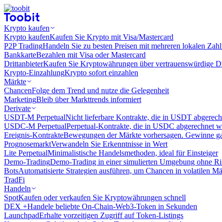
Krypto kaufen
Krypto kaufen
Kaufen Sie Krypto mit Visa/Mastercard
P2P Trading
Handeln Sie zu besten Preisen mit mehreren lokalen Zah
Bankkarte
Bezahlen mit Visa oder Mastercard
Drittanbieter
Kaufen Sie Kryptowährungen über vertrauenswürdige Drit
Krypto-Einzahlung
Krypto sofort einzahlen
Märkte
Chancen
Folge dem Trend und nutze die Gelegenheit
Marketing
Bleib über Markttrends informiert
Derivate
USDT-M Perpetual
Nicht lieferbare Kontrakte, die in USDT abgerec
USDC-M Perpetual
Perpetual-Kontrakte, die in USDC abgerechnet 
Ereignis-Kontrakte
Bewegungen der Märkte vorhersagen. Gewinne gan
Prognosemarkt
Verwandeln Sie Erkenntnisse in Wert
Lite Perpetual
Minimalistische Handelsmethoden, ideal für Einsteiger
Demo-Trading
Demo-Trading in einer simulierten Umgebung ohne Ri
Bots
Automatisierte Strategien ausführen, um Chancen in volatilen M
TradFi
Handeln
Spot
Kaufen oder verkaufen Sie Kryptowährungen schnell
DEX +
Handele beliebte On-Chain-Web3-Token in Sekunden
Launchpad
Erhalte vorzeitigen Zugriff auf Token-Listings