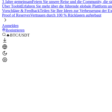
3 Jahre gemeinsam
Feiern Sie unsere Reise und die Community, die si
Über Toobit
Erfahren Sie mehr über die führende globale Plattform un
Vorschläge & Feedback
Teilen Sie Ihre Ideen zur Verbesserung der 
Proof of Reserves
Vertrauen durch 100 % Rücklagen aufgebaut
Anmelden
Registrieren
🔥BTC/USDT