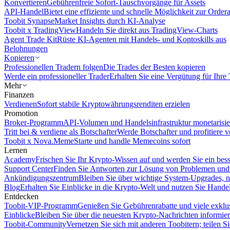
Konvertieren
Gebührenfreie Sofort-Tauschvorgänge für Assets
API-Handel
Bietet eine effiziente und schnelle Möglichkeit zur Orde
Toobit Synapse
Market Insights durch KI-Analyse
Toobit x TradingView
Handeln Sie direkt aus TradingView-Charts
Agent Trade Kit
Rüste KI-Agenten mit Handels- und Kontoskills aus
Belohnungen
Kopieren
Professionellen Tradern folgen
Die Trades der Besten kopieren
Werde ein professioneller Trader
Erhalten Sie eine Vergütung für Ihre
Mehr
Finanzen
Verdienen
Sofort stabile Kryptowährungsrenditen erzielen
Promotion
Broker-Programm
API-Volumen und Handelsinfrastruktur monetarisie
Tritt bei & verdiene als Botschafter
Werde Botschafter und profitiere vo
Toobit x Nova.Meme
Starte und handle Memecoins sofort
Lernen
Academy
Frischen Sie Ihr Krypto-Wissen auf und werden Sie ein bess
Support Center
Finden Sie Antworten zur Lösung von Problemen und n
Ankündigungszentrum
Bleiben Sie über wichtige System-Upgrades, 
Blog
Erhalten Sie Einblicke in die Krypto-Welt und nutzen Sie Hande
Entdecken
Toobit-VIP-Programm
Genießen Sie Gebührenrabatte und viele exkl
Einblicke
Bleiben Sie über die neuesten Krypto-Nachrichten informier
Toobit-Community
Vernetzen Sie sich mit anderen Toobitern; teilen